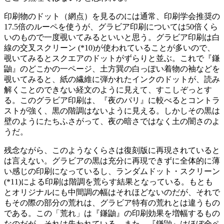
印刷物のドット（網点）を見るのには通常、印刷学会推奨の
17.5倍のルーペを使うが、グラビア印刷については50倍くら
いのもので一度覗いてみるといいと思う。グラビア印刷は白
線の交叉スクリーン (*10)が使われていることが多いので、
覗いてみるとスクエアのドットがずらりと並ぶ。これで『鎌
鼬』のどこかの一ページ、土方巽の白っぽい着物の袖などを
覗いてみると、紙の繊維に弾かれたインクのドットが、読み
解くことのできない経文のように見えて、すこしぞっとす
る。このグラビア印刷は、『夜のパリ』に較べるとコントラ
ストが強く、黒の階調はないように見える。しかしその黒は
壁のようにたちふさがって、夜の暗さではなく土の闇さのよ
うだ。
残念ながら、このようなくらさは復刻版に再現されていると
は言えない。グラビアの黒は充分に再現できずに全体的に薄
い感じの印刷になっているし、ランダムドット・スクリーン
(*11)による印刷は階調を荒らす結果となっている。もとも
とオリジナルにも中間調の幅はそれほどないのだが、それで
もその際の部分の荒れは、グラビア特有の荒れとは違うもの
である。この「荒れ」は『鎌鼬』の印刷効果を増幅するもの
なのだが、それは失われている。また、『鎌鼬』はほぼ全ペ