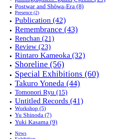
Postwar and Shōwa-Era
(8)
Presence
(2)
Publication
(42)
Remembrance
(43)
Renchan
(21)
Review
(23)
Rintaro Kameoka
(32)
Shoreline
(56)
Special Exhibitions
(60)
Takuro Yoneda
(44)
Tomonori Ryu
(15)
Untitled Records
(41)
Workshop
(5)
Yu Shinoda
(7)
Yuki Kasama
(9)
News
Exhibition