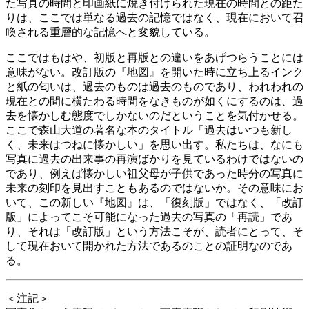
た写真の時間と印画紙に焼き付けられた現在の時間との距た
りは、ここでは単なる過去の記憶ではなく、現在において召
喚される重層的な記憶へと変貌している。
ここではもはや、初版と再版との違いをあげつらうことには
意味がない。改訂版の『地図』を開いた時に立ち上るインク
と紙の匂いは、過去のものは過去のものであり、われわれの
現在との間に横たわる時間をなきものが如くにするのは、過
去を懐かしむ態度でしかないのだということを気付かせる。
ここで森山大道の著名な本のタイトル「過去はいつも新し
く、未来はつねに懐かしい」を思い出す。私たちは、なにも
写真に過去の出来事の再演ばかりを見ているわけではないの
であり、例えば懐かしい祖父母が子供であった時分の写真に
未来の刻印を見出すこともあるのではないか。その意味にお
いて、この新しい『地図』は、「復刻版」ではなく、「改訂
版」によってこそ可能になった過去の写真の「再読」であ
り、それは「改訂版」という方法こそが、読者にとって、そ
して現在おいて開かれた方法であるのことの証明なのであ
る。
＜注記＞