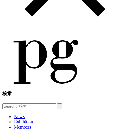
検索
News
Exhibition
Members