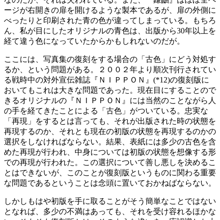
ージが右開きの扉を開けるような製本であるが、扉の外側に
べったりと印刷された青の色が違ってしまっている。もちろ
ん、私が目にしたオリジナルの青色は、出版から30年以上を
経て違う色になっていたからかもしれないのだが。
ここには、写真集の復刻をする場合の「古色」にどう対処す
るか、という問題がある。２００２年より順次刊行されてい
る戦時中の対外宣伝雑誌『ＮＩＰＰＯＮ』(*12)の復刻版に
おいてもこれは大きな問題であった。現在目にすることので
きるオリジナルの『ＮＩＰＰＯＮ』には当然のことながら人
の手を経てきたことによる「古色」がついている。忠実な
「再現」をするとは言っても、それが出版された時の状態を
再現するのか、それとも現在の初版の状態を再現するのかの
選択をしなければならない。結果、表紙には多少の古色を含
めた再現が行われ、中身については初版の状態を想像する形
での再現が行われた。この選択について善し悪しを決めるこ
とはできないが、このことが復刻版というものに関わる重要
な問題であるということは念頭に置いておかねばならない。
しかしもはや初版を手に取ることがそう簡単なことではない
となれば、多少の不満はあっても、それを受け容れるほかな