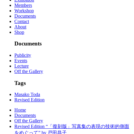
Members
Workshop
Documents
Contact
About
Shop
Documents
Publicity
Events
Lecture
Off the Gallery
Tags
Masako Toda
Revised Edition
Home
Documents
Off the Gallery
Revised Edition “「復刻版」写真集の表現の技術的側面
をめぐって” by 戸田昌子