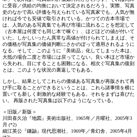
に受容／供給の均衡において決定されるだろう。実際、写真
史のなかで高い評価を与えられている写真家でも、人気が無
ければ今でも安値で取引されている。かつての古本市場で
は、人気のある写真集でも再び市場に流れることを想定して
（古本屋は何度でも同じ本で稼ぐ）、ほどほどの値が付いて
いた。しかしいったん異常な高値が付けられてしまえば、そ
の価格が写真集の価値判断にさかのぼって適用されるように
なる。そして、このように「美術品」化してしまった本は、
大抵の場合二度と市場には戻ってこない。良い本ほど市場か
ら失われ、目にすることも困難になる。相次ぐ写真集の復刻
とは、このような状況の裏返しでもある。
しかし、結果としてこれらの価値ある写真集が再版されて再
び手に取ることができるということは、これら諸事情を横に
置いても新しく刺激的な経験でもある。それをまずは喜びた
い。 再版された写真集は以下のようになっている。
＜旧版／新版＞
川田喜久治『地図』美術出版社、1965年／月曜社、2005年3
月 (*2)
細江英公『鎌鼬』現代思潮社、1969年／青幻舎、2005年4月