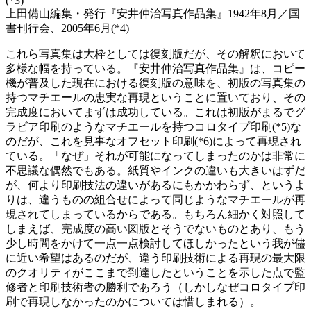
(*3)
上田備山編集・発行『安井仲治写真作品集』1942年8月／国
書刊行会、2005年6月(*4)
これら写真集は大枠としては復刻版だが、その解釈において
多様な幅を持っている。『安井仲治写真作品集』は、コピー
機が普及した現在における復刻版の意味を、初版の写真集の
持つマチエールの忠実な再現ということに置いており、その
完成度においてまずは成功している。これは初版がまるでグ
ラビア印刷のようなマチエールを持つコロタイプ印刷(*5)な
のだが、これを見事なオフセット印刷(*6)によって再現され
ている。「なぜ」それが可能になってしまったのかは非常に
不思議な偶然でもある。紙質やインクの違いも大きいはずだ
が、何より印刷技法の違いがあるにもかかわらず、というよ
りは、違うものの組合せによって同じようなマチエールが再
現されてしまっているからである。もちろん細かく対照して
しまえば、完成度の高い図版とそうでないものとあり、もう
少し時間をかけて一点一点検討してほしかったという我が儘
に近い希望はあるのだが、違う印刷技術による再現の最大限
のクオリティがここまで到達したということを示した点で監
修者と印刷技術者の勝利であろう（しかしなぜコロタイプ印
刷で再現しなかったのかについては惜しまれる）。