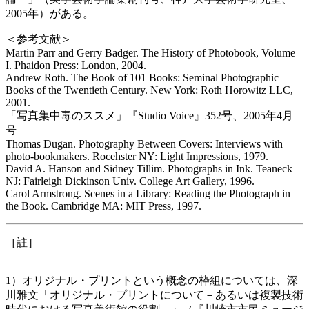
2005年）がある。
＜参考文献＞
Martin Parr and Gerry Badger. The History of Photobook, Volume
I. Phaidon Press: London, 2004.
Andrew Roth. The Book of 101 Books: Seminal Photographic
Books of the Twentieth Century. New York: Roth Horowitz LLC,
2001.
「写真集中毒のススメ」『Studio Voice』352号、2005年4月
号
Thomas Dugan. Photography Between Covers: Interviews with
photo-bookmakers. Rocehster NY: Light Impressions, 1979.
David A. Hanson and Sidney Tillim. Photographs in Ink. Teaneck
NJ: Fairleigh Dickinson Univ. College Art Gallery, 1996.
Carol Armstrong. Scenes in a Library: Reading the Photograph in
the Book. Cambridge MA: MIT Press, 1997.
［註］
1）オリジナル・プリントという概念の枠組については、深
川雅文「オリジナル・プリントについて－あるいは複製技術