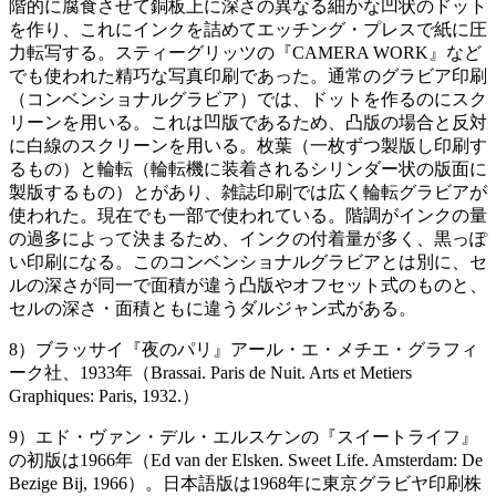
階的に腐食させて銅板上に深さの異なる細かな凹状のドット
を作り、これにインクを詰めてエッチング・プレスで紙に圧
力転写する。スティーグリッツの『CAMERA WORK』など
でも使われた精巧な写真印刷であった。通常のグラビア印刷
（コンベンショナルグラビア）では、ドットを作るのにスク
リーンを用いる。これは凹版であるため、凸版の場合と反対
に白線のスクリーンを用いる。枚葉（一枚ずつ製版し印刷す
るもの）と輪転（輪転機に装着されるシリンダー状の版面に
製版するもの）とがあり、雑誌印刷では広く輪転グラビアが
使われた。現在でも一部で使われている。階調がインクの量
の過多によって決まるため、インクの付着量が多く、黒っぽ
い印刷になる。このコンベンショナルグラビアとは別に、セ
ルの深さが同一で面積が違う凸版やオフセット式のものと、
セルの深さ・面積ともに違うダルジャン式がある。
8）ブラッサイ『夜のパリ』アール・エ・メチエ・グラフィ
ーク社、1933年（Brassai. Paris de Nuit. Arts et Metiers
Graphiques: Paris, 1932.）
9）エド・ヴァン・デル・エルスケンの『スイートライフ』
の初版は1966年（Ed van der Elsken. Sweet Life. Amsterdam: De
Bezige Bij, 1966）。日本語版は1968年に東京グラビヤ印刷株