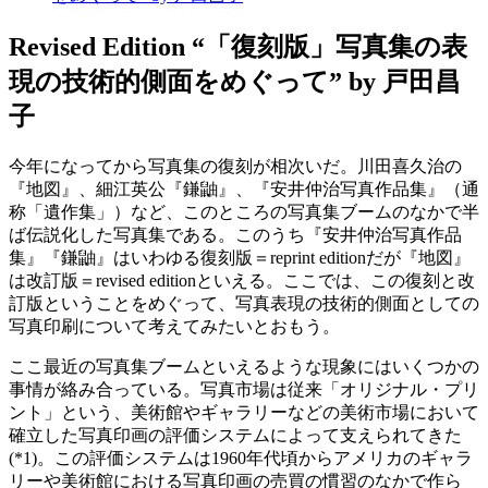
Revised Edition
“「復刻版」写真集の表
現の技術的側面をめぐって”
by 戸田昌
子
今年になってから写真集の復刻が相次いだ。川田喜久治の
『地図』、細江英公『鎌鼬』、『安井仲治写真作品集』（通
称「遺作集」）など、このところの写真集ブームのなかで半
ば伝説化した写真集である。このうち『安井仲治写真作品
集』『鎌鼬』はいわゆる復刻版＝reprint editionだが『地図』
は改訂版＝revised editionといえる。ここでは、この復刻と改
訂版ということをめぐって、写真表現の技術的側面としての
写真印刷について考えてみたいとおもう。
ここ最近の写真集ブームといえるような現象にはいくつかの
事情が絡み合っている。写真市場は従来「オリジナル・プリ
ント」という、美術館やギャラリーなどの美術市場において
確立した写真印画の評価システムによって支えられてきた
(*1)。この評価システムは1960年代頃からアメリカのギャラ
リーや美術館における写真印画の売買の慣習のなかで作ら