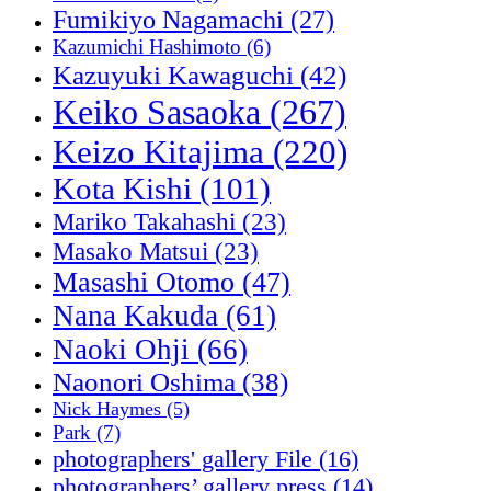
Fumikiyo Nagamachi
(27)
Kazumichi Hashimoto
(6)
Kazuyuki Kawaguchi
(42)
Keiko Sasaoka
(267)
Keizo Kitajima
(220)
Kota Kishi
(101)
Mariko Takahashi
(23)
Masako Matsui
(23)
Masashi Otomo
(47)
Nana Kakuda
(61)
Naoki Ohji
(66)
Naonori Oshima
(38)
Nick Haymes
(5)
Park
(7)
photographers' gallery File
(16)
photographers’ gallery press
(14)