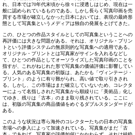
れ、日本では70年代末頃から徐々に浸透しはじめ、現在は一
般に認められているものである。しかし長らく写真印画を売
買する市場が確立しなかった日本においては、表現の最終形
態として写真集というメディアは独自の発展をとげてきた。
この、ひとつの作品スタイルとしての写真集ということへの
再評価には大きな問題がある。それは、オリジナル・プリン
トという評価システムの無原則的な写真集への適用である。
オリジナル・プリントとは写真家がサインを入れるなどし
て、ひとつの作品としてオーソライズした写真印画のことを
指すが、これがねじれた形で写真集の価値評価に影響してい
る。人気のある写真集の初版は、あたかも「ヴィンテージ・
プリント」のように有り難がられ、高い値で取り引きされ
る。しかし、この市場はまだ確立していないため、コレクタ
ーによって名指しされた写真集から順繰りに「美術品」化し
てゆき、残りは「古本」のまま取り残されている。ここに
は、初版の写真集の商品価値をめぐるダブルスタンダードが
ある。
このような状況は専ら海外のコレクターたちの日本の写真集
市場への参入によって加速されている。写真集がまだ「古
本」であれば、写真家の評価如何にかかわらず、それは純粋