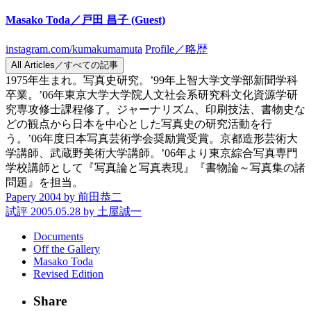
Masako Toda／戸田 昌子
(Guest)
instagram.com/kumakumamuta
Profile／略歴
All Articles／すべての記事
1975年生まれ。写真史研究。’99年上智大学文学部新聞学科
卒業。’06年東京大学大学院人文社会系研究科文化資源学研
究専攻修士課程修了。ジャーナリズム、印刷技法、書物史な
どの観点から日本を中心とした写真史の研究活動を行
う。’06年度日本写真芸術学会奨励賞受賞。京都造形芸術大
学講師、武蔵野美術大学講師。’06年より東京綜合写真専門
学校講師として『写真論と写真表現』『書物論～写真集の諸
問題』を担当。
Papery 2004
by 前田恭二
試評 2005.05.28
by 土屋誠一
Documents
Off the Gallery
Masako Toda
Revised Edition
Share