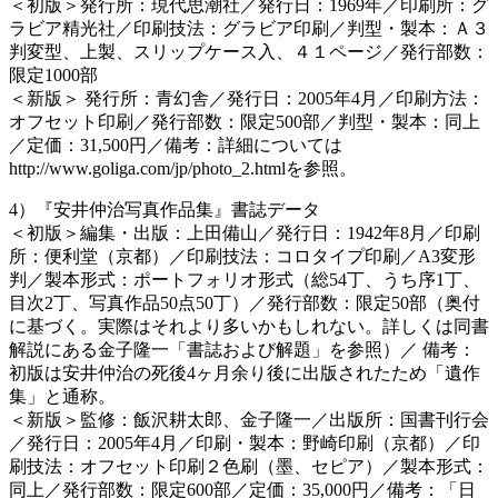
＜初版＞発行所：現代思潮社／発行日：1969年／印刷所：グ
ラビア精光社／印刷技法：グラビア印刷／判型・製本：Ａ３
判変型、上製、スリップケース入、４１ページ／発行部数：
限定1000部
＜新版＞ 発行所：青幻舎／発行日：2005年4月／印刷方法：
オフセット印刷／発行部数：限定500部／判型・製本：同上
／定価：31,500円／備考：詳細については
http://www.goliga.com/jp/photo_2.htmlを参照。
4）『安井仲治写真作品集』書誌データ
＜初版＞編集・出版：上田備山／発行日：1942年8月／印刷
所：便利堂（京都）／印刷技法：コロタイプ印刷／A3変形
判／製本形式：ポートフォリオ形式（総54丁、うち序1丁、
目次2丁、写真作品50点50丁）／発行部数：限定50部（奥付
に基づく。実際はそれより多いかもしれない。詳しくは同書
解説にある金子隆一「書誌および解題」を参照）／ 備考：
初版は安井仲治の死後4ヶ月余り後に出版されたため「遺作
集」と通称。
＜新版＞監修：飯沢耕太郎、金子隆一／出版所：国書刊行会
／発行日：2005年4月／印刷・製本：野崎印刷（京都）／印
刷技法：オフセット印刷２色刷（墨、セピア）／製本形式：
同上／発行部数：限定600部／定価：35,000円／備考：「日