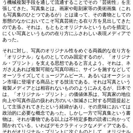
う機械複製手段を通して流通することでその「芸術性」を主
張してきた。写真集とは、画家や彫刻家等の美術画集（これ
も写真集のひとつであるが）とは違って、その書物としての
形態のなかにおいてこそ写真芸術たる在り方を見出してきた
のである。それは、もともとオリジナルというものを措定し
にくい写真というものの在り方にふさわしい表現メディアで
あった。
それに対し、写真のオリジナル性をめぐる両義的な在り方を
「オリジナル」なものとしてのみ固定するのが、「オリジナ
ル・プリント」を支える思想であると言えよう。それは、ネ
ガさえあれば複製可能な写真印画に、サインを施すなどして
オーソライズしてミュージアムピース、あるいはオークショ
ン市場に登場する商品とする技法である。それは写真という
複製メディアとは相容れないもののようにみえるが、日本で
は、「オリジナル・プリント」の価値体系は、写真家の地位
向上や写真作品の扱われ方のいい加減さに対する問題提起と
して主張されてきたという経緯があり、その意味においては
政治的に必要な概念であった。しかし一方で写真集という書
物は、それが書物である以上は不特定多数の読者に向かって
開かれている、いわばデモクラティックなメディアである。
それがオリジナル・プリントに次ぐものとして、オリジナル