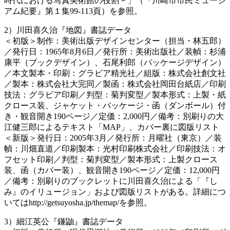
時代における写真美術館の役割－」（『川崎市市民ミュージ
アム紀要』第１集99-113頁）を参照。
2）川田喜久治『地図』書誌データ
＜初版＞制作：美術出版デザインセンター（担当・林五郎）
／発行日：1965年8月6日／発行所：美術出版社／装幀：杉浦
康平（ブックデザイン）、石尾利郎（パッケージデザイン）
／本文製本・印刷：グラビア精光社／組版：株式会社創文社
／製本：株式会社大完同／製函：株式会社岡田台紙店／印刷
技法：グラビア印刷／判型：菊判変型／製本形式：上製・紙
クロース装、ジャケット・パッケージ・函（ダンボール）付
き・観音開き190ページ／定価：2,000円／備考：別刷りの大
江健三郎によるテキスト「MAP」、カバー裏に図版リスト
＜新版＞発行日：2005年3月／発行所：月曜社（東京）／装
幀：川畑直道／印刷製本：光村印刷株式会社／印刷技法：オ
フセット印刷／判型：菊判変型／製本形式：上製クロース
装、函（カバー装）、観音開き190ページ／定価：12,000円
／備考：別刷りのブックレットに川田喜久治による「『し
み』のイリュージョン」および図版リストがある。詳細につ
いてはhttp://getsuyosha.jp/themap/を参照。
3）細江英公『鎌鼬』書誌データ