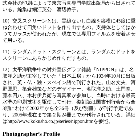
式会社の印刷によって東京写真専門学院出版局から出されて
いる。編集は細江英公、渡辺敦子。
10）交叉スクリーンとは、黒線ないし白線を縦横に45度に重
ね合わせて四角いドットを作り出すもの。支持体としてはか
つてガラスが使われたが、現在では専用フィルムを密着させ
て用いる。
11）ランダムドット・スクリーンとは、ランダムなドットを
スクリーンにあらかじめ作りだすもの。
12）太平洋戦争中の対外宣伝グラフ雑誌『NIPPON』は、名
取洋之助が主宰していた「日本工房」から1934年10月に出版
され、英・仏・独・スペイン語で刊行された。山名文夫、河
野鷹思、亀倉雄策などのデザイナー、名取洋之助、土門拳、
藤本四八、木村伊兵衛ら写真家が参加し、当時における最高
水準の印刷技術を駆使して刊行。復刻版は国書刊行会から全
3期にわけて2002年から全36冊（及び別冊）が刊行予定であ
り、2005年現在まで第２期24冊までが刊行されている。詳細
はhttp://www.kokusho.co.jp/series/nippon.htmを参照。
Photographer’s Profile