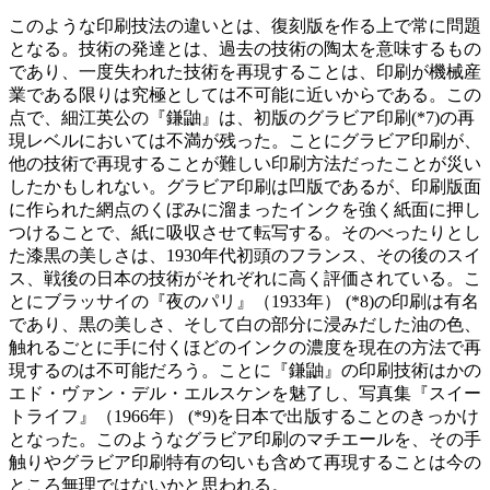
このような印刷技法の違いとは、復刻版を作る上で常に問題
となる。技術の発達とは、過去の技術の陶太を意味するもの
であり、一度失われた技術を再現することは、印刷が機械産
業である限りは究極としては不可能に近いからである。この
点で、細江英公の『鎌鼬』は、初版のグラビア印刷(*7)の再
現レベルにおいては不満が残った。ことにグラビア印刷が、
他の技術で再現することが難しい印刷方法だったことが災い
したかもしれない。グラビア印刷は凹版であるが、印刷版面
に作られた網点のくぼみに溜まったインクを強く紙面に押し
つけることで、紙に吸収させて転写する。そのべったりとし
た漆黒の美しさは、1930年代初頭のフランス、その後のスイ
ス、戦後の日本の技術がそれぞれに高く評価されている。こ
とにブラッサイの『夜のパリ』（1933年） (*8)の印刷は有名
であり、黒の美しさ、そして白の部分に浸みだした油の色、
触れるごとに手に付くほどのインクの濃度を現在の方法で再
現するのは不可能だろう。ことに『鎌鼬』の印刷技術はかの
エド・ヴァン・デル・エルスケンを魅了し、写真集『スイー
トライフ』（1966年） (*9)を日本で出版することのきっかけ
となった。このようなグラビア印刷のマチエールを、その手
触りやグラビア印刷特有の匂いも含めて再現することは今の
ところ無理ではないかと思われる。