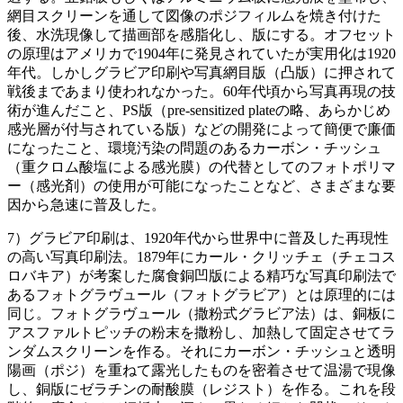
網目スクリーンを通して図像のポジフィルムを焼き付けた
後、水洗現像して描画部を感脂化し、版にする。オフセット
の原理はアメリカで1904年に発見されていたが実用化は1920
年代。しかしグラビア印刷や写真網目版（凸版）に押されて
戦後まであまり使われなかった。60年代頃から写真再現の技
術が進んだこと、PS版（pre-sensitized plateの略、あらかじめ
感光層が付与されている版）などの開発によって簡便で廉価
になったこと、環境汚染の問題のあるカーボン・チッシュ
（重クロム酸塩による感光膜）の代替としてのフォトポリマ
ー（感光剤）の使用が可能になったことなど、さまざまな要
因から急速に普及した。
7）グラビア印刷は、1920年代から世界中に普及した再現性
の高い写真印刷法。1879年にカール・クリッチェ（チェコス
ロバキア）が考案した腐食銅凹版による精巧な写真印刷法で
あるフォトグラヴュール（フォトグラビア）とは原理的には
同じ。フォトグラヴュール（撒粉式グラビア法）は、銅板に
アスファルトピッチの粉末を撒粉し、加熱して固定させてラ
ンダムスクリーンを作る。それにカーボン・チッシュと透明
陽画（ポジ）を重ねて露光したものを密着させて温湯で現像
し、銅版にゼラチンの耐酸膜（レジスト）を作る。これを段