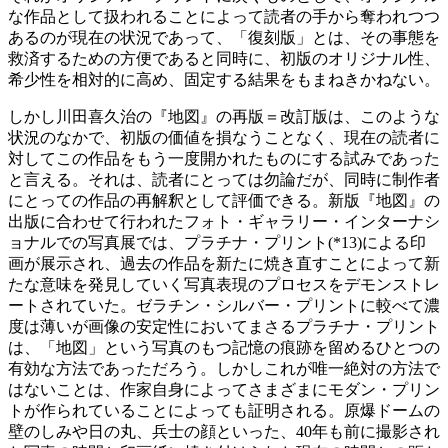
な作品として扱われることによって読者の手から奪われつつ
あるのが現在の状況であって、「復刻版」とは、その事態を
救済するための方便であると同時に、初版のオリジナル性、
希少性を相対的に高め、固定する結果をもまねきかねない。
しかし川田喜久治の『地図』の再版＝改訂版は、このような
状況のなかで、初版の価値を損なうことなく、現在の読者に
対してこの作品をもう一度開かれたものにする試みであった
と言える。それは、読者にとっては勿論だが、同時に制作者
にとっての作品の再解釈として評価できる。新版『地図』の
出版に合わせて行われたフォト・ギャラリー・インターナシ
ョナルでの写真展では、プラチナ・プリント(*13)による印
画が展示され、過去の作品を新たに焼き直すことによって新
たな意味を発見していく写真表現のプロセスをデモンストレ
ートされていた。ゼラチン・シルバー・プリントに較べて濃
度は薄いが画像の安定性においてまさるプラチナ・プリント
は、「地図」という写真のもつ記憶の痕跡を留めるひとつの
有効な方法であっただろう。しかしこれが唯一絶対の方法で
はないことは、作家自身によってさまざまにモダン・プリン
トが作られていることによっても証明される。原爆ドームの
壁のしみや日の丸、兵士の顔といった、40年も前に撮影され