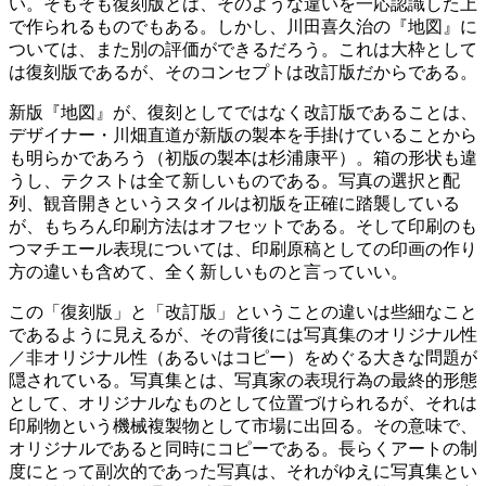
い。そもそも復刻版とは、そのような違いを一応認識した上
で作られるものでもある。しかし、川田喜久治の『地図』に
ついては、また別の評価ができるだろう。これは大枠として
は復刻版であるが、そのコンセプトは改訂版だからである。
新版『地図』が、復刻としてではなく改訂版であることは、
デザイナー・川畑直道が新版の製本を手掛けていることから
も明らかであろう（初版の製本は杉浦康平）。箱の形状も違
うし、テクストは全て新しいものである。写真の選択と配
列、観音開きというスタイルは初版を正確に踏襲している
が、もちろん印刷方法はオフセットである。そして印刷のも
つマチエール表現については、印刷原稿としての印画の作り
方の違いも含めて、全く新しいものと言っていい。
この「復刻版」と「改訂版」ということの違いは些細なこと
であるように見えるが、その背後には写真集のオリジナル性
／非オリジナル性（あるいはコピー）をめぐる大きな問題が
隠されている。写真集とは、写真家の表現行為の最終的形態
として、オリジナルなものとして位置づけられるが、それは
印刷物という機械複製物として市場に出回る。その意味で、
オリジナルであると同時にコピーである。長らくアートの制
度にとって副次的であった写真は、それがゆえに写真集とい