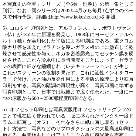
本写真史の至宝」シリーズ（全6巻・別巻1）の第一集として
刊行。なお、同シリーズは2005年4月から毎月1点ずつのペー
スで刊行予定。詳細はhttp://www.kokusho.co.jpを参照。
5）コロタイプ印刷とは、アルフォンス．Ｌ．ポワトヴァン
（仏）が1855年に原理を発見し、1868年にヨーゼフ・アルベ
ルト（独）が実用化した平版による印刷法である。重クロム
酸カリ等を加えたゼラチンを厚いガラス板の上に塗布して乾
燥させて感光性を与え、ネガを密着露光してゼラチン膜を硬
化させる。これを冷水中に長時間浸すことによって、ゼラチ
ンの表面に細かな縮緬じわ（レチキュレーション）が生じ、
これがスクリーンの役割を果たす。これに油性インキをロー
ラーで付け、水と油の反発作用による平版の原理により転写
印刷をする。写真の階調の再現性が高く、写真印画に準ずる
写真印刷として、日本では戦後まで広く使われた。一度に一
つの原版から600～2500部程度印刷できる。
6）オフセット印刷とは写真製版用オフセットリトグラフの
ことで現在広く使われている。版に盛られたインクを一度ド
ラムに転写し（オフ）、それをさらに紙に写し取る（セッ
ト）方法で、写真などのリプロダクションの大量高速印刷に
適する。亜鉛板もしくはアルミニウム板に感光液を塗布し、