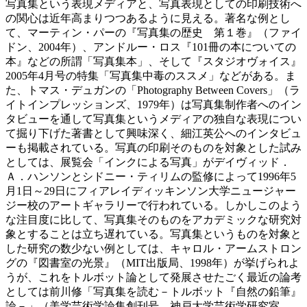
写真集という表現メディアと、写真表現としての印刷技術へ
の関心は近年高まりつつあるように見える。著名な例とし
て、マーティン・パーの『写真集の歴史 第１巻』（ファイ
ドン、2004年）、アンドルー・ロス『101冊の本についての
本』などの所謂「写真集本」、そして『スタジオヴォイス』
2005年4月号の特集「写真集中毒のススメ」などがある。ま
た、トマス・デュガンの「Photography Between Covers」（ラ
イトインプレッションズ、1979年）は写真集制作者へのイン
タビューを通して写真集というメディアの独自な表現につい
て掘り下げた著書として興味深く、細江英公へのインタビュ
ーも掲載されている。写真の印刷そのものを対象とした試み
としては、展覧会「インクによる写真」がデイヴィッド．
Ａ．ハンソンとシドニー・ティリムの監修によって1996年5
月1日～29日にフィアレイディッキンソン大学ニュージャー
ジー校のアートギャラリーで行われている。しかしこのよう
な注目度に比して、写真集そのものをアカデミックな研究対
象とすることは立ち遅れている。写真集というものを対象と
した研究の数少ない例としては、キャロル・アームストロン
グの『図書室の光景』（MIT出版局、1998年）が挙げられよ
うが、これをトルボット論として発展させたごく最近の論考
としては前川修「写真集を読む－トルボット『自然の鉛筆』
論－」（美学芸術学論集創刊号、神戸大学芸術学研究室、