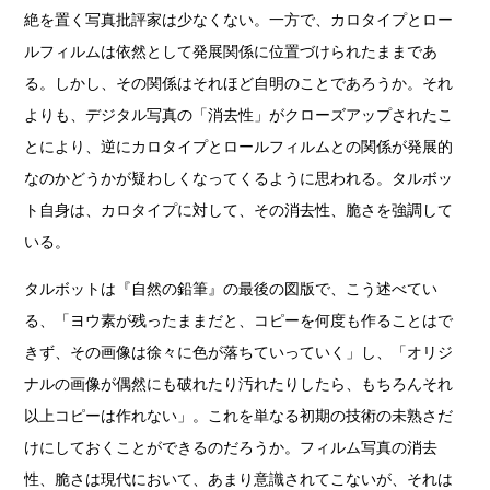
絶を置く写真批評家は少なくない。一方で、カロタイプとロー
ルフィルムは依然として発展関係に位置づけられたままであ
る。しかし、その関係はそれほど自明のことであろうか。それ
よりも、デジタル写真の「消去性」がクローズアップされたこ
とにより、逆にカロタイプとロールフィルムとの関係が発展的
なのかどうかが疑わしくなってくるように思われる。タルボッ
ト自身は、カロタイプに対して、その消去性、脆さを強調して
いる。
タルボットは『自然の鉛筆』の最後の図版で、こう述べてい
る、「ヨウ素が残ったままだと、コピーを何度も作ることはで
きず、その画像は徐々に色が落ちていっていく」し、「オリジ
ナルの画像が偶然にも破れたり汚れたりしたら、もちろんそれ
以上コピーは作れない」。これを単なる初期の技術の未熟さだ
けにしておくことができるのだろうか。フィルム写真の消去
性、脆さは現代において、あまり意識されてこないが、それは