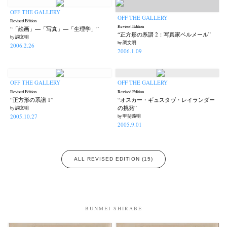
OFF THE GALLERY
OFF THE GALLERY
Revised Edition
Revised Edition
“「絵画」―「写真」―「生理学」”
“正方形の系譜 2：写真家ベルメール”
by 調文明
by 調文明
2006.2.26
2006.1.09
OFF THE GALLERY
OFF THE GALLERY
Revised Edition
Revised Edition
“正方形の系譜 1”
“オスカー・ギュスタヴ・レイランダー
の挑発”
by 調文明
2005.10.27
by 甲斐義明
2005.9.01
ALL REVISED EDITION (15)
BUNMEI SHIRABE