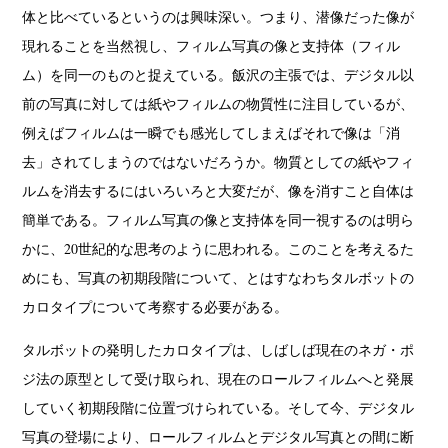
体と比べているというのは興味深い。つまり、潜像だった像が
現れることを当然視し、フィルム写真の像と支持体（フィル
ム）を同一のものと捉えている。飯沢の主張では、デジタル以
前の写真に対しては紙やフィルムの物質性に注目しているが、
例えばフィルムは一瞬でも感光してしまえばそれで像は「消
去」されてしまうのではないだろうか。物質としての紙やフィ
ルムを消去するにはいろいろと大変だが、像を消すこと自体は
簡単である。フィルム写真の像と支持体を同一視するのは明ら
かに、20世紀的な思考のように思われる。このことを考えるた
めにも、写真の初期段階について、とはすなわちタルボットの
カロタイプについて考察する必要がある。
タルボットの発明したカロタイプは、しばしば現在のネガ・ポ
ジ法の原型として受け取られ、現在のロールフィルムへと発展
していく初期段階に位置づけられている。そして今、デジタル
写真の登場により、ロールフィルムとデジタル写真との間に断