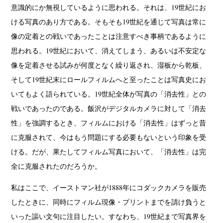
意識的にか無視しているように思われる。それは、19世紀にお
ける写真のあり方である。そもそも19世紀を通じて写真は常に
像の定着との戦いであったことは注意すべき事柄であるように
思われる。19世紀において、消えてしまう、あるいは不安定な
像を定着させる試みが何度となく繰り返され、湿板から乾板、
そして19世紀末にロールフィルムへと至ったことは写真史にお
いてもよく語られている。19世紀全体が写真の「消去性」との
戦いであったのである。飯沢がデジタルカメラに対して「消去
性」を強調するとき、フィルムにおける「消去性」はずっと昔
に克服されて、今はもう問題にする必要もないという印象を受
ける。だが、果たしてフィルム写真において、「消去性」は完
全に克服されたのだろうか。
私はここで、イーストマン社が1888年にコダックカメラを販売
したときに、同時にフィルム現像・プリントまでを請け負うと
いった謳い文句に注目したい。すなわち、19世紀まで写真界を