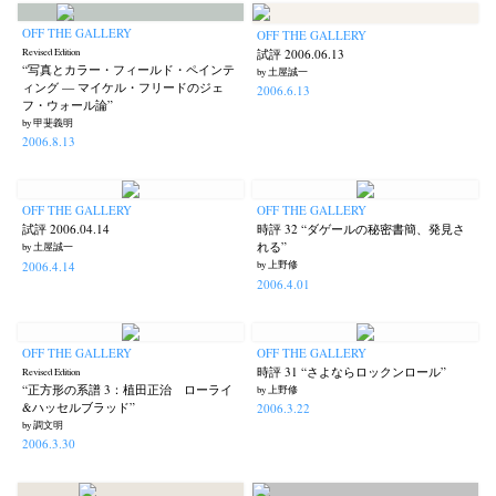
OFF THE GALLERY
OFF THE GALLERY
Revised Edition
試評 2006.06.13
“写真とカラー・フィールド・ペインテ
by 土屋誠一
ィング — マイケル・フリードのジェ
2006.6.13
フ・ウォール論”
by 甲斐義明
2006.8.13
OFF THE GALLERY
OFF THE GALLERY
試評 2006.04.14
時評 32 “ダゲールの秘密書簡、発見さ
れる”
by 土屋誠一
2006.4.14
by 上野修
2006.4.01
OFF THE GALLERY
OFF THE GALLERY
時評 31 “さよならロックンロール”
Revised Edition
“正方形の系譜 3：植田正治 ローライ
by 上野修
&ハッセルブラッド”
2006.3.22
by 調文明
2006.3.30