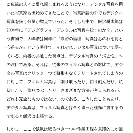
に広範の人々に慣れ親しまれるようになり、デジタル写真を用
いた写真家も出始めてきたことで、写真評論の中でもデジタル
写真を扱う分量が増えていった。そうした中で、飯沢耕太郎は
2004年に『デジグラフィ デジタルは写真を殺すのか？』とい
う書物で、大嶋浩は同年に『痕跡の論理 写真はおのれを何と
心得るか』という著作で、それぞれデジタル写真について語っ
ている。両者の共通した視点は、デジタル写真の「消去性」へ
の注目である。それは、従来のフィルム写真との対比で、デジ
タル写真はクリック一つで跡形もなくデリートされてしまうの
に対して、フィルム写真は「削り取ったり、切り刻んだり、焼
却したり、塗りつぶしたり、さまざまな方法が考えられるが、
どれも完全なものではない」のである。こうしたこともあり、
デジタル写真は、フィルム写真とは全く違った種類に属するの
であると飯沢は主張する。
しかし、ここで飯沢は取るべき一つの作業工程を意識的にか無