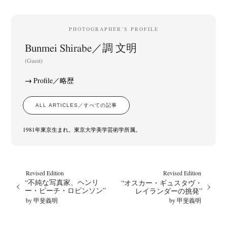
PHOTOGRAPHER’S PROFILE
Bunmei Shirabe／調 文明
(Guest)
Profile／略歴
ALL ARTICLES／すべての記事
1981年東京生まれ。東京大学美学芸術学所属。
Revised Edition
Revised Edition
“不純な写真家、ヘンリ
“オスカー・ギュスタヴ・
ー・ピーチ・ロビンソン”
レイランダーの挑発”
by 甲斐義明
by 甲斐義明