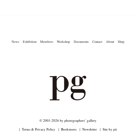
News
Exhibition
Members
Workshop
Documents
Contact
About
Shop
© 2001-2026 by photographers’ gallery
Terms & Privacy Policy
Bookstores
Newsletter
Site by pii