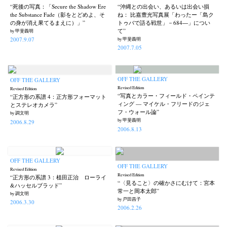
Postwar and Shōwa-Era
Presence
Publication
Remembrance
(8)
(2)
(42)
(43)
“死後の写真：「Secure the Shadow Ere
“沖縄との出会い、あるいは出会い損
the Substance Fade（影をとどめよ、そ
ね： 比嘉豊光写真展「わったー「島ク
Renchan
Review
Rintaro Kameoka
Shoreline
Special Exhibitions
(21)
(23)
(32)
(56)
(60)
の身が消え果てるまえに）」”
トゥバで語る戦世」－684―」につい
て”
by 甲斐義明
Takuro Yoneda
Tomonori Ryu
Untitled Records
Workshop
(44)
(15)
(41)
(5)
2007.9.07
by 甲斐義明
Yu Shinoda
Yuki Kasama
(7)
(9)
2007.7.05
OFF THE GALLERY
OFF THE GALLERY
Revised Edition
Revised Edition
“写真とカラー・フィールド・ペインテ
“正方形の系譜 4：正方形フォーマット
ィング — マイケル・フリードのジェ
とステレオカメラ”
フ・ウォール論”
by 調文明
by 甲斐義明
2006.8.29
2006.8.13
OFF THE GALLERY
OFF THE GALLERY
Revised Edition
Revised Edition
“正方形の系譜 3：植田正治 ローライ
“〈見ること〉の確かさにむけて：宮本
&ハッセルブラッド”
常一と岡本太郎”
by 調文明
by 戸田昌子
2006.3.30
2006.2.26