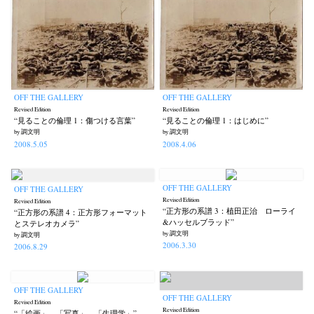
OFF THE GALLERY
OFF THE GALLERY
Revised Edition
Revised Edition
“見ることの倫理 1：傷つける言葉”
“見ることの倫理 1：はじめに”
by 調文明
by 調文明
2008.5.05
2008.4.06
OFF THE GALLERY
OFF THE GALLERY
Revised Edition
Revised Edition
“正方形の系譜 3：植田正治 ローライ
“正方形の系譜 4：正方形フォーマット
&ハッセルブラッド”
とステレオカメラ”
by 調文明
by 調文明
2006.3.30
2006.8.29
OFF THE GALLERY
OFF THE GALLERY
Revised Edition
Revised Edition
“「絵画」―「写真」―「生理学」”