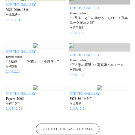
OFF THE GALLERY
OFF THE GALLERY
試評 2006.03.01
Revised Edition
by 土屋誠一
“〈見ること〉の確かさにむけて：宮本
2006.3.01
常一と岡本太郎”
by 戸田昌子
2006.2.26
OFF THE GALLERY
OFF THE GALLERY
Revised Edition
Revised Edition
“「絵画」―「写真」―「生理学」”
“正方形の系譜 2：写真家ベルメール”
by 調文明
by 調文明
2006.2.26
2006.1.09
OFF THE GALLERY
OFF THE GALLERY
Papery 2005
時評 30 “自注”
by 前田恭二
by 上野修
2005.12.28
2005.12.21
ALL OFF THE GALLERY (64)