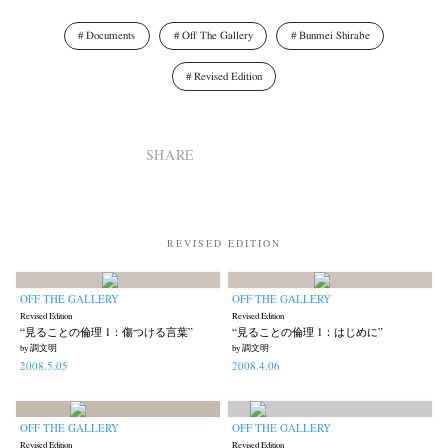
Documents
Off The Gallery
Bunmei Shirabe
Revised Edition
SHARE
News
Exhibition
Members
Workshop
Documents
Contact
About
Shop
Terms & Privacy Policy
Bookstores
Newsletter
REVISED EDITION
OFF THE GALLERY
OFF THE GALLERY
Revised Edition
Revised Edition
Akifumi Tanaka
Fumikiyo Nagamachi
Kazumichi Hashimoto
(7)
(27)
(6)
“見ることの倫理 1：傷つける言葉”
“見ることの倫理 1：はじめに”
Kazuyuki Kawaguchi
Keiko Sasaoka
Keizo Kitajima
Kota Kishi
(42)
(267)
(220)
(101)
by 調文明
by 調文明
2008.5.05
2008.4.06
Mariko Takahashi
Masako Matsui
Masashi Otomo
Nana Kakuda
(23)
(23)
(47)
(61)
Naoki Ohji
Naonori Oshima
Nick Haymes
Park
(66)
(38)
(5)
(7)
OFF THE GALLERY
OFF THE GALLERY
photographers' gallery File
photographers’ gallery press
(16)
(14)
Revised Edition
Revised Edition