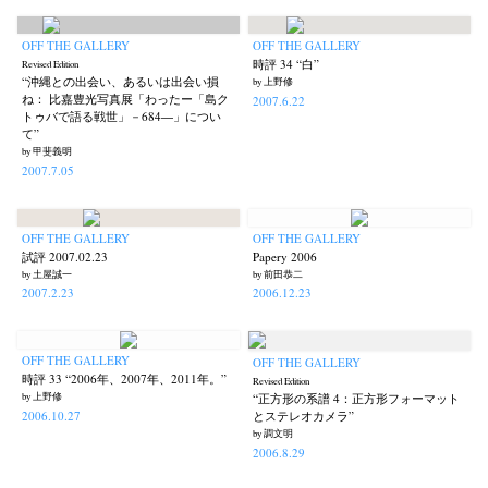
OFF THE GALLERY
OFF THE GALLERY
時評 34 “白”
Revised Edition
“沖縄との出会い、あるいは出会い損
by 上野修
ね： 比嘉豊光写真展「わったー「島ク
2007.6.22
トゥバで語る戦世」－684―」につい
て”
by 甲斐義明
2007.7.05
OFF THE GALLERY
OFF THE GALLERY
試評 2007.02.23
Papery 2006
by 土屋誠一
by 前田恭二
2007.2.23
2006.12.23
OFF THE GALLERY
OFF THE GALLERY
時評 33 “2006年、2007年、2011年。”
Revised Edition
by 上野修
“正方形の系譜 4：正方形フォーマット
2006.10.27
とステレオカメラ”
by 調文明
2006.8.29