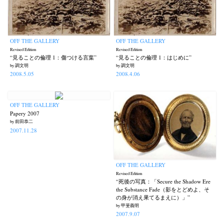
OFF THE GALLERY
OFF THE GALLERY
Revised Edition
Revised Edition
“見ることの倫理 1：傷つける言葉”
“見ることの倫理 1：はじめに”
by 調文明
by 調文明
2008.5.05
2008.4.06
OFF THE GALLERY
Papery 2007
by 前田恭二
2007.11.28
OFF THE GALLERY
Revised Edition
“死後の写真：「Secure the Shadow Ere
the Substance Fade（影をとどめよ、そ
の身が消え果てるまえに）」”
by 甲斐義明
2007.9.07