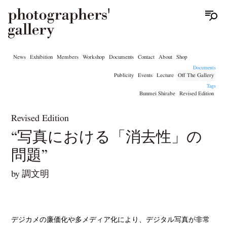
News
Exhibition
Members
Workshop
Documents
Contact
About
Shop
Documents
Publicity
Events
Lecture
Off The Gallery
Tags
Bunmei Shirabe
Revised Edition
Revised Edition
“写真における「消去性」の
問題”
by 調文明
デジカメの廉価化や多メディア化により、デジタル写真が非常