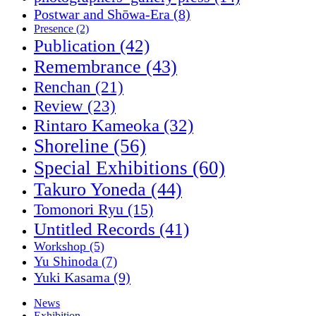
Postwar and Shōwa-Era
(8)
Presence
(2)
Publication
(42)
Remembrance
(43)
Renchan
(21)
Review
(23)
Rintaro Kameoka
(32)
Shoreline
(56)
Special Exhibitions
(60)
Takuro Yoneda
(44)
Tomonori Ryu
(15)
Untitled Records
(41)
Workshop
(5)
Yu Shinoda
(7)
Yuki Kasama
(9)
News
Exhibition