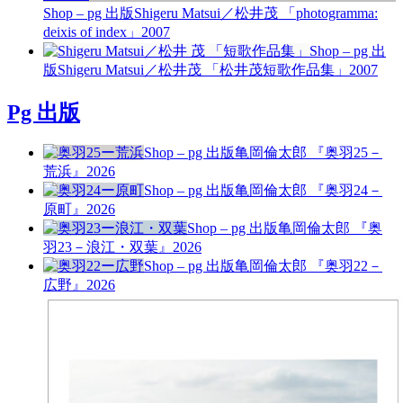
Shop – pg 出版
Shigeru Matsui／松井茂 「photogramma:
deixis of index」
2007
Shop – pg 出
版
Shigeru Matsui／松井茂 「松井茂短歌作品集」
2007
Pg 出版
Shop – pg 出版
亀岡倫太郎 『奥羽25－
荒浜』
2026
Shop – pg 出版
亀岡倫太郎 『奥羽24－
原町』
2026
Shop – pg 出版
亀岡倫太郎 『奥
羽23－浪江・双葉』
2026
Shop – pg 出版
亀岡倫太郎 『奥羽22－
広野』
2026