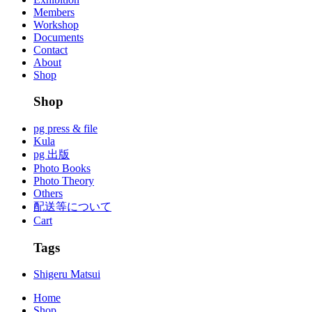
Members
Workshop
Documents
Contact
About
Shop
Shop
pg press & file
Kula
pg 出版
Photo Books
Photo Theory
Others
配送等について
Cart
Tags
Shigeru Matsui
Home
Shop