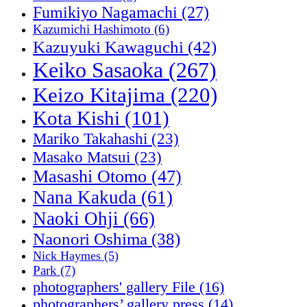
Fumikiyo Nagamachi
(27)
Kazumichi Hashimoto
(6)
Kazuyuki Kawaguchi
(42)
Keiko Sasaoka
(267)
Keizo Kitajima
(220)
Kota Kishi
(101)
Mariko Takahashi
(23)
Masako Matsui
(23)
Masashi Otomo
(47)
Nana Kakuda
(61)
Naoki Ohji
(66)
Naonori Oshima
(38)
Nick Haymes
(5)
Park
(7)
photographers' gallery File
(16)
photographers’ gallery press
(14)