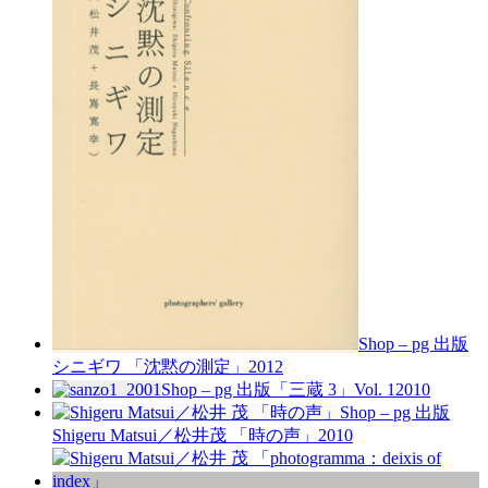
Shop – pg 出版
シニギワ 「沈黙の測定」
2012
Shop – pg 出版
「三蔵 3」Vol. 1
2010
Shop – pg 出版
Shigeru Matsui／松井茂 「時の声」
2010