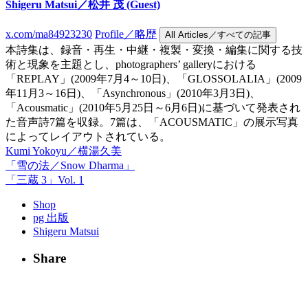
Shigeru Matsui／松井 茂
(Guest)
x.com/ma84923230
Profile／略歴
All Articles／すべての記事
本詩集は、録音・再生・中継・複製・変換・編集に関する技
術と現象を主題とし、photographers’ galleryにおける
「REPLAY」(2009年7月4～10日)、「GLOSSOLALIA」(2009
年11月3～16日)、「Asynchronous」(2010年3月3日)、
「Acousmatic」(2010年5月25日～6月6日)に基づいて発表され
た音声詩7篇を収録。7篇は、「ACOUSMATIC」の展示写真
によってレイアウトされている。
Kumi Yokoyu／横湯久美
「雪の法／Snow Dharma」
「三蔵 3」Vol. 1
Shop
pg 出版
Shigeru Matsui
Share