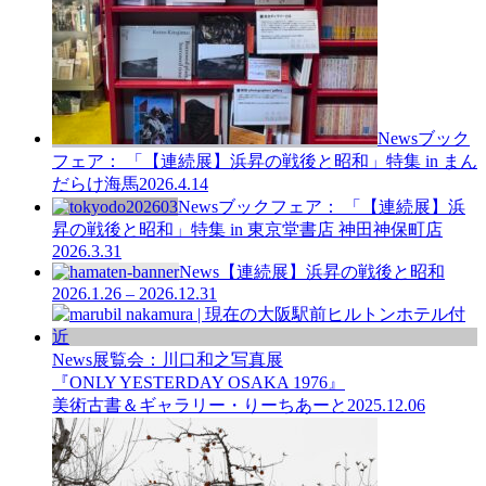
News
ブック
フェア： 「【連続展】浜昇の戦後と昭和」特集 in まん
だらけ海馬
2026.4.14
News
ブックフェア： 「【連続展】浜
昇の戦後と昭和」特集 in 東京堂書店 神田神保町店
2026.3.31
News
【連続展】浜昇の戦後と昭和
2026.1.26 – 2026.12.31
News
展覧会：川口和之写真展
『ONLY YESTERDAY OSAKA 1976』
美術古書＆ギャラリー・りーちあーと
2025.12.06