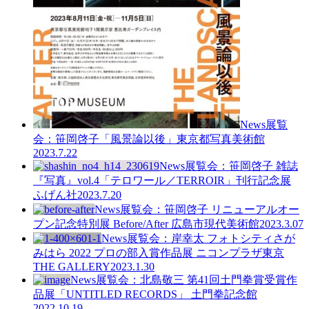
News
展覧
会：笹岡啓子「風景論以後」東京都写真美術館
2023.7.22
News
展覧会：笹岡啓子 雑誌
『写真』vol.4「テロワール／TERROIR」刊行記念展
ふげん社
2023.7.20
News
展覧会：笹岡啓子 リニューアルオー
プン記念特別展 Before/After 広島市現代美術館
2023.3.07
News
展覧会：岸幸太 フォトシティさが
みはら 2022 プロの部入賞作品展 ニコンプラザ東京
THE GALLERY
2023.1.30
News
展覧会：北島敬三 第41回土門拳賞受賞作
品展「UNTITLED RECORDS」 土門拳記念館
2022.10.19