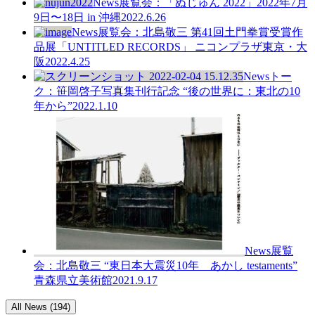
News
展覧会：「ぬじゅん 2022」2022年7月
9日〜18日 in 沖縄
2022.6.26
News
展覧会：北島敬三 第41回土門拳賞受賞作
品展「UNTITLED RECORDS」 ニコンプラザ東京・大
阪
2022.4.25
News
トー
ク：笹岡啓子写真集刊行記念 “後の世界に：東北の10
年から”
2022.1.10
News
展覧
会：北島敬三 “東日本大震災10年 あかし testaments”
青森県立美術館
2021.9.17
All News (194)