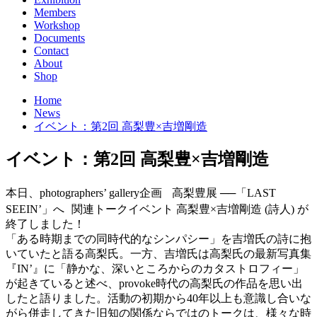
Members
Workshop
Documents
Contact
About
Shop
Home
News
イベント：第2回 高梨豊×吉増剛造
イベント：第2回 高梨豊×吉増剛造
本日、photographers’ gallery企画 高梨豊展 ──「LAST
SEEIN’」へ 関連トークイベント 高梨豊×吉増剛造 (詩人) が
終了しました！
「ある時期までの同時代的なシンパシー」を吉増氏の詩に抱
いていたと語る高梨氏。一方、吉増氏は高梨氏の最新写真集
『IN’』に「静かな、深いところからのカタストロフィー」
が起きていると述べ、provoke時代の高梨氏の作品を思い出
したと語りました。活動の初期から40年以上も意識し合いな
がら併走してきた旧知の関係ならではのトークは、様々な時