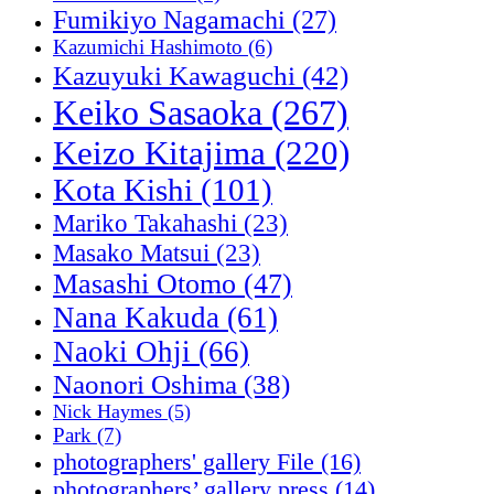
Fumikiyo Nagamachi
(27)
Kazumichi Hashimoto
(6)
Kazuyuki Kawaguchi
(42)
Keiko Sasaoka
(267)
Keizo Kitajima
(220)
Kota Kishi
(101)
Mariko Takahashi
(23)
Masako Matsui
(23)
Masashi Otomo
(47)
Nana Kakuda
(61)
Naoki Ohji
(66)
Naonori Oshima
(38)
Nick Haymes
(5)
Park
(7)
photographers' gallery File
(16)
photographers’ gallery press
(14)