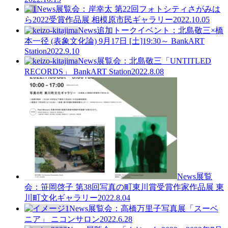
News
展覧会：岸幸太 第22回フォトシティさがみは
ら2022受賞作品展 相模原市民ギャラリー
2022.10.05
News
追加トークイベント：北島敬三×橋
本一径 (表象文化論) 9月17日 [土]19:30～ BankART
Station
2022.9.10
News
展覧会：北島敬三「UNTITLED
RECORDS」 BankART Station
2022.8.08
News
展覧
会：笹岡啓子 第38回写真の町東川賞受賞作家作品展 東
川町文化ギャラリー
2022.8.04
News
展覧会：高橋万里子写真展「スーベ
ニア」 ニコンサロン
2022.6.28