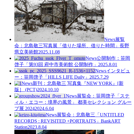
News
展覧
会：北島敬三写真展「借りた場所、借りた時間」長野
県立美術館
2025.11.08
News
公開制作：笹岡
啓子「第93回 府中市美術館 公開制作」
2025.8.01
News
インタビュ
ー：笹岡啓子「HILLS LIFE Daily」
2025.7.29
News
新刊：北島敬三 写真集『NEW YORK』[新
版］ (PCT)
2024.10.10
News
展覧会：笹岡啓子「ステ
ィル・エコー：境界の風景」 都美セレクション グルー
プ展 2024
2024.6.04
News
展覧会：北島敬三「UNTITLED
RECORDS : REVISITED +PORTRAITS」BankART
Station
2023.8.04