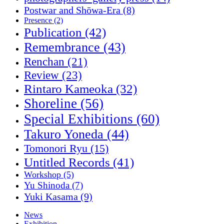
Postwar and Shōwa-Era
(8)
Presence
(2)
Publication
(42)
Remembrance
(43)
Renchan
(21)
Review
(23)
Rintaro Kameoka
(32)
Shoreline
(56)
Special Exhibitions
(60)
Takuro Yoneda
(44)
Tomonori Ryu
(15)
Untitled Records
(41)
Workshop
(5)
Yu Shinoda
(7)
Yuki Kasama
(9)
News
Exhibition