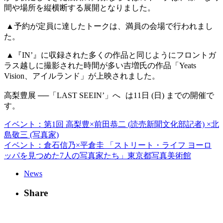
間や場所を縦横断する展開となりました。
▲予約が定員に達したトークは、満員の会場で行われまし
た。
▲『IN’』に収録された多くの作品と同じようにフロントガ
ラス越しに撮影された時間が多い吉増氏の作品「Yeats
Vision、アイルランド」が上映されました。
高梨豊展 ──「LAST SEEIN’」へ は11日 (日) までの開催で
す。
イベント：第1回 高梨豊×前田恭二 (読売新聞文化部記者) ×北
島敬三 (写真家)
イベント：倉石信乃×平倉圭 「ストリート・ライフ ヨーロ
ッパを見つめた7人の写真家たち」東京都写真美術館
News
Share