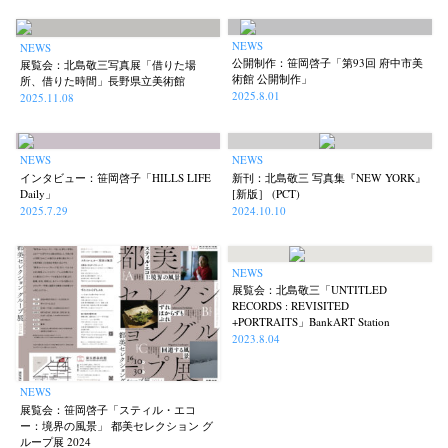
NEWS
NEWS
公開制作：笹岡啓子「第93回 府中市美
展覧会：北島敬三写真展「借りた場
術館 公開制作」
所、借りた時間」長野県立美術館
2025.8.01
2025.11.08
NEWS
NEWS
インタビュー：笹岡啓子「HILLS LIFE
新刊：北島敬三 写真集『NEW YORK』
Daily」
[新版］ (PCT)
2025.7.29
2024.10.10
News
Exhibition
Members
Workshop
Documents
Contact
About
Shop
Terms & Privacy Policy
Bookstores
Newsletter
NEWS
展覧会：北島敬三「UNTITLED
RECORDS : REVISITED
+PORTRAITS」BankART Station
2023.8.04
Akifumi Tanaka
Fumikiyo Nagamachi
Kazumichi Hashimoto
(7)
(27)
(6)
NEWS
Kazuyuki Kawaguchi
Keiko Sasaoka
Keizo Kitajima
(42)
(267)
(220)
展覧会：笹岡啓子「スティル・エコ
Kota Kishi
Mariko Takahashi
Masako Matsui
Masashi Otomo
(101)
(23)
(23)
(47)
ー：境界の風景」 都美セレクション グ
ループ展 2024