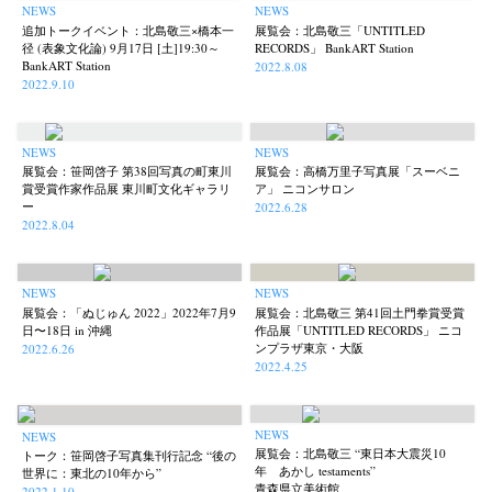
NEWS
NEWS
追加トークイベント：北島敬三×橋本一
展覧会：北島敬三「UNTITLED
径 (表象文化論) 9月17日 [土]19:30～
RECORDS」 BankART Station
BankART Station
2022.8.08
2022.9.10
NEWS
NEWS
展覧会：笹岡啓子 第38回写真の町東川
展覧会：高橋万里子写真展「スーベニ
賞受賞作家作品展 東川町文化ギャラリ
ア」 ニコンサロン
ー
2022.6.28
2022.8.04
NEWS
NEWS
展覧会：「ぬじゅん 2022」2022年7月9
展覧会：北島敬三 第41回土門拳賞受賞
日〜18日 in 沖縄
作品展「UNTITLED RECORDS」 ニコ
ンプラザ東京・大阪
2022.6.26
2022.4.25
NEWS
NEWS
展覧会：北島敬三 “東日本大震災10
トーク：笹岡啓子写真集刊行記念 “後の
年 あかし testaments”
世界に：東北の10年から”
青森県立美術館
2022.1.10