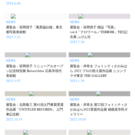
Nana Kakuda
Naoki Ohji
Naonori Oshima
Nick Haymes
(61)
(66)
(38)
(5)
2024.6.04
Park
photographers' gallery File
photographers’ gallery press
(7)
(16)
(14)
Postwar and Shōwa-Era
Presence
Publication
Remembrance
(8)
(2)
(42)
(43)
NEWS
NEWS
Renchan
Review
Rintaro Kameoka
Shoreline
(21)
(23)
(32)
(56)
展覧会：笹岡啓子「風景論以後」東京
展覧会：笹岡啓子 雑誌『写真』
都写真美術館
vol.4「テロワール／TERROIR」刊行記
Special Exhibitions
Takuro Yoneda
Tomonori Ryu
(60)
(44)
(15)
念展 ふげん社
2023.7.22
2023.7.20
Untitled Records
Workshop
Yu Shinoda
Yuki Kasama
(41)
(5)
(7)
(9)
NEWS
NEWS
展覧会：笹岡啓子 リニューアルオープ
展覧会：岸幸太 フォトシティさがみは
ン記念特別展 Before/After 広島市現代
ら 2022 プロの部入賞作品展 ニコンプ
美術館
ラザ東京 THE GALLERY
2023.3.07
2023.1.30
NEWS
NEWS
展覧会：北島敬三 第41回土門拳賞受賞
展覧会：岸幸太 第22回フォトシティさ
作品展「UNTITLED RECORDS」 土門
がみはら2022受賞作品展 相模原市民ギ
拳記念館
ャラリー
2022.10.19
2022.10.05