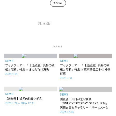
News
SHARE
NEWS
NEWS
NEWS
ブックフェア： 「【連続展】浜昇の戦
ブックフェア： 「【連続展】浜昇の戦
後と昭和」特集 in まんだらけ海馬
後と昭和」特集 in 東京堂書店 神田神保
町店
2026.4.14
2026.3.31
NEWS
NEWS
【連続展】浜昇の戦後と昭和
展覧会：川口和之写真展
2026.1.26 – 2026.12.31
『ONLY YESTERDAY OSAKA 1976』
美術古書＆ギャラリー・りーちあーと
2025.12.06