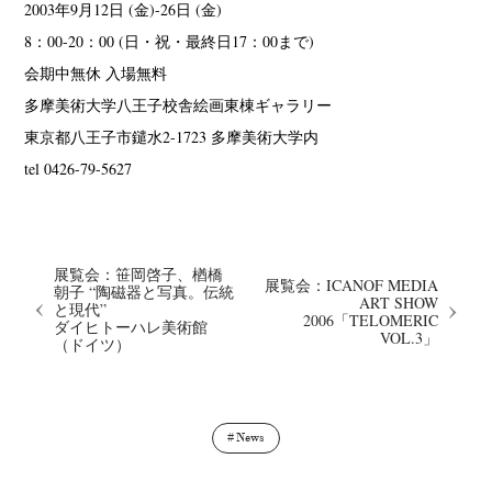
2003年9月12日 (金)-26日 (金)
8：00-20：00 (日・祝・最終日17：00まで)
会期中無休 入場無料
多摩美術大学八王子校舎絵画東棟ギャラリー
東京都八王子市鑓水2-1723 多摩美術大学内
tel 0426-79-5627
展覧会：笹岡啓子、楢橋
展覧会：ICANOF MEDIA
朝子 “陶磁器と写真。伝統
ART SHOW
と現代”
2006「TELOMERIC
ダイヒトーハレ美術館
VOL.3」
（ドイツ）
News