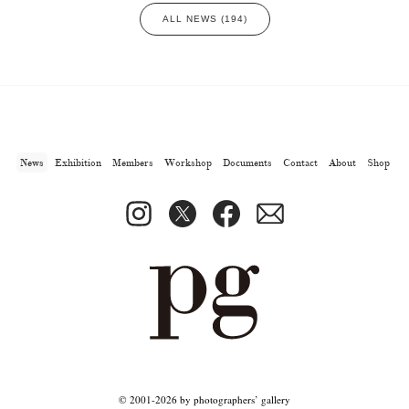
ALL NEWS (194)
News
Exhibition
Members
Workshop
Documents
Contact
About
Shop
© 2001-2026 by photographers’ gallery