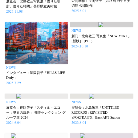
公開制作：笹岡啓子「第93回 府中市美
展覧会：北島敬三写真展「借りた場
術館 公開制作」
所、借りた時間」長野県立美術館
2025.8.01
2025.11.08
NEWS
新刊：北島敬三 写真集『NEW YORK』
[新版］ (PCT)
2024.10.10
News
Exhibition
Members
Workshop
Documents
Contact
About
Shop
Terms & Privacy Policy
Bookstores
Newsletter
NEWS
インタビュー：笹岡啓子「HILLS LIFE
Daily」
2025.7.29
NEWS
NEWS
Akifumi Tanaka
Fumikiyo Nagamachi
Kazumichi Hashimoto
(7)
(27)
(6)
展覧会：笹岡啓子「スティル・エコ
展覧会：北島敬三「UNTITLED
Kazuyuki Kawaguchi
Keiko Sasaoka
Keizo Kitajima
ー：境界の風景」 都美セレクション グ
RECORDS : REVISITED
(42)
(267)
(220)
ループ展 2024
+PORTRAITS」BankART Station
Kota Kishi
Mariko Takahashi
Masako Matsui
Masashi Otomo
(101)
(23)
(23)
(47)
2024.6.04
2023.8.04
Nana Kakuda
Naoki Ohji
Naonori Oshima
Nick Haymes
(61)
(66)
(38)
(5)
Park
photographers' gallery File
photographers’ gallery press
(7)
(16)
(14)