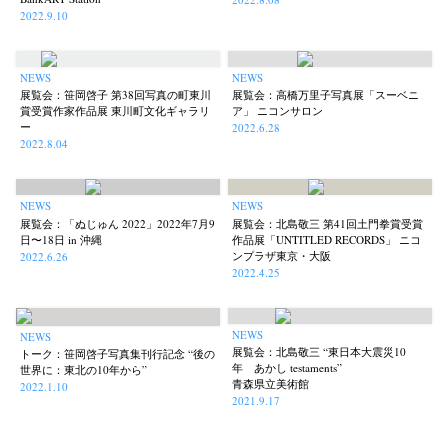
2022.9.10
NEWS
NEWS
展覧会：笹岡啓子 第38回写真の町東川
展覧会：高橋万里子写真展「スーベニ
賞受賞作家作品展 東川町文化ギャラリ
ア」 ニコンサロン
ー
2022.6.28
2022.8.04
NEWS
NEWS
展覧会：「ぬじゅん 2022」2022年7月9
展覧会：北島敬三 第41回土門拳賞受賞
日〜18日 in 沖縄
作品展「UNTITLED RECORDS」 ニコ
ンプラザ東京・大阪
2022.6.26
2022.4.25
NEWS
NEWS
展覧会：北島敬三 “東日本大震災10
トーク：笹岡啓子写真集刊行記念 “後の
年 あかし testaments”
世界に：東北の10年から”
青森県立美術館
2022.1.10
2021.9.17