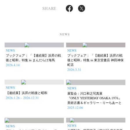
SHARE
NEWS
NEWS
NEWS
ブックフェア： 「【連続展】浜昇の戦
ブックフェア： 「【連続展】浜昇の戦
後と昭和」特集 in まんだらけ海馬
後と昭和」特集 in 東京堂書店 神田神保
町店
2026.4.14
2026.3.31
NEWS
NEWS
【連続展】浜昇の戦後と昭和
展覧会：川口和之写真展
2026.1.26 – 2026.12.31
『ONLY YESTERDAY OSAKA 1976』
美術古書＆ギャラリー・りーちあーと
2025.12.06
NEWS
NEWS