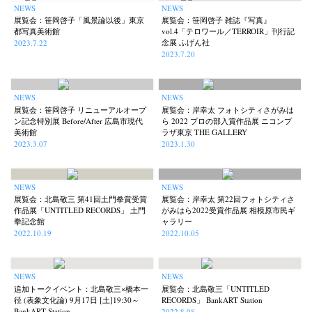
NEWS
NEWS
Postwar and Shōwa-Era
Presence
Publication
Remembrance
(8)
(2)
(42)
(43)
展覧会：笹岡啓子「風景論以後」東京
展覧会：笹岡啓子 雑誌『写真』
都写真美術館
vol.4「テロワール／TERROIR」刊行記
Renchan
Review
Rintaro Kameoka
Shoreline
(21)
(23)
(32)
(56)
念展 ふげん社
2023.7.22
2023.7.20
Special Exhibitions
Takuro Yoneda
Tomonori Ryu
(60)
(44)
(15)
Untitled Records
Workshop
Yu Shinoda
Yuki Kasama
(41)
(5)
(7)
(9)
NEWS
NEWS
展覧会：笹岡啓子 リニューアルオープ
展覧会：岸幸太 フォトシティさがみは
ン記念特別展 Before/After 広島市現代
ら 2022 プロの部入賞作品展 ニコンプ
美術館
ラザ東京 THE GALLERY
2023.3.07
2023.1.30
NEWS
NEWS
展覧会：北島敬三 第41回土門拳賞受賞
展覧会：岸幸太 第22回フォトシティさ
作品展「UNTITLED RECORDS」 土門
がみはら2022受賞作品展 相模原市民ギ
拳記念館
ャラリー
2022.10.19
2022.10.05
NEWS
NEWS
追加トークイベント：北島敬三×橋本一
展覧会：北島敬三「UNTITLED
径 (表象文化論) 9月17日 [土]19:30～
RECORDS」 BankART Station
BankART Station
2022.8.08