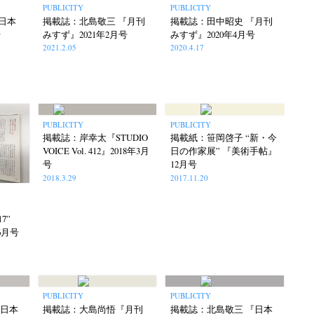
PUBLICITY
PUBLICITY
日本
掲載誌：北島敬三 『月刊
掲載誌：田中昭史 『月刊
号
みすず』2021年2月号
みすず』2020年4月号
2021.2.05
2020.4.17
PUBLICITY
PUBLICITY
掲載誌：岸幸太『STUDIO
掲載紙：笹岡啓子 “新・今
VOICE Vol. 412』2018年3月
日の作家展” 『美術手帖』
号
12月号
2018.3.29
2017.11.20
17”
6月号
PUBLICITY
PUBLICITY
『日本
掲載誌：大島尚悟『月刊
掲載誌：北島敬三 『日本