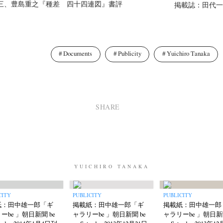
三、豊島重之『種差 四十四連図』書評
掲載誌：田代一倫
Documents
Publicity
Yuichiro Tanaka
SHARE
YUICHIRO TANAKA
CITY
PUBLICITY
PUBLICITY
紙：田中雄一郎「ギ
掲載紙：田中雄一郎「ギ
掲載紙：田中雄一郎
ーbe 」朝日新聞 be
ャラリーbe 」朝日新聞 be
ャラリーbe 」朝日新聞