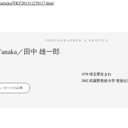
/articles/TKY201311270117.html
PHOTOGRAPHER’S PROFILE
o Tanaka／田中 雄一郎
1978 埼玉県生まれ
2002 武蔵野美術大学 視
LES／すべての記事