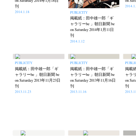
on Saturday 2014年1月18日
on Sa
刊
2014.1
2014.1.18
PUBLICITY
掲載紙：田中雄一郎「ギ
ャラリーbe 」朝日新聞 be
on Saturday 2014年1月11日
刊
2014.1.12
PUBLICITY
PUBLICITY
PUBLI
掲載紙：田中雄一郎「ギ
掲載紙：田中雄一郎「ギ
掲載
ャラリーbe 」朝日新聞 be
ャラリーbe 」朝日新聞 be
ャラリ
on Saturday 2013年11月23日
on Saturday 2013年11月16日
on Sa
刊
刊
刊
2013.11.23
2013.11.16
2013.1
Akifumi Tanaka
Fumikiyo Nagamachi
Kaz
(7)
(27)
Masako Matsui
Masashi Otomo
Nana Kakud
(23)
(47)
Postwar and Shōwa-Era
Presence
Publication
(8)
(2)
Tom