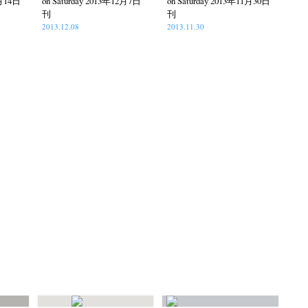
2月14日
on Saturday 2013年12月7日
on Saturday 2013年11月30日
刊
刊
2013.12.08
2013.11.30
itajima
Kota Kishi
Mariko Takahashi
(220)
(101)
(23)
phers' gallery File
photographers’ gallery press
(16)
(14)
eline
Special Exhibitions
Takuro Yoneda
(56)
(60)
(44)
ma
(9)