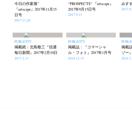
今日の作家展”
“PROSPECTS” 『artscape』
みすず
『artscape』2017年11月15
2017年9月15日号
2017.9
日号
2017.9.23
2017.11.20
PUBLICITY
PUBLICITY
PUBLI
掲載紙：北島敬三『信濃
掲載誌：『コマーシャ
掲載
毎日新聞』2017年2月10日
ル・フォト』2017年1月号
ゾー』
2017.2.17
2016.12.15
2016.7