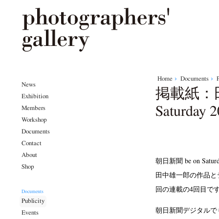
Home
Documents
P
News
掲載紙：田
Exhibition
Saturda
Members
Workshop
Documents
Contact
About
朝日新聞 be on S
Shop
田中雄一郎の作品と
回の連載の4回目で
Documents
Publicity
朝日新聞デジタルで
Events