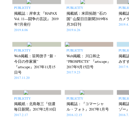
PUBLICITY
PUBLICITY
PUBLI
掲載誌：岸幸太 『HAPAX
掲載紙：米田拓朗 “石の
掲載
Vol. 11—闘争の言説』 2019
国” 山梨日日新聞2019年6
カメラ
年7月発行
月20日刊
2019.4
2019.8.06
2019.6.26
PUBLICITY
PUBLICITY
PUBLI
Web掲載：笹岡啓子 “新・
Web掲載： 川口和之
掲載
今日の作家展”
“PROSPECTS” 『artscape』
みすず
『artscape』2017年11月15
2017年9月15日号
2017.9
日号
2017.9.23
2017.11.20
PUBLICITY
PUBLICITY
PUBLI
掲載紙：北島敬三『信濃
掲載誌：『コマーシャ
掲載
毎日新聞』2017年2月10日
ル・フォト』2017年1月号
ゾー』
2017.2.17
2016.12.15
2016.7