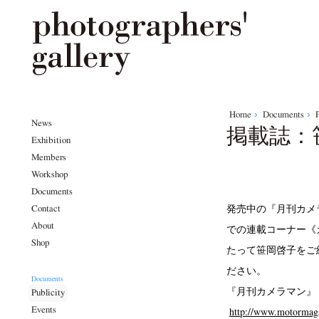
Home
Documents
P
News
掲載誌：
Exhibition
Members
Workshop
Documents
発売中の『月刊カメ
Contact
About
での連載コーナー《
Shop
たって笹岡啓子をご
ださい。
Documents
『月刊カメラマン』
Publicity
http://www.motormagaz
Events