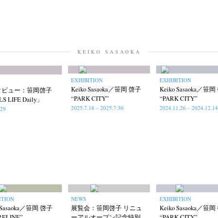
KEIKO SASAOKA
EXHIBITION
EXHIBITION
Keiko Sasaoka／笹岡 啓子
Keiko Sasaoka／笹
タビュー：笹岡啓子
“PARK CITY”
“PARK CITY”
S LIFE Daily」
2025.7.18 – 2025.7.30
2024.11.26 – 2024.12.14
.29
News
Exhibition
Members
Workshop
Documents
Contact
About
Shop
Terms & Privacy Policy
Bookstores
Newsletter
ITION
NEWS
EXHIBITION
o Sasaoka／笹岡 啓子
展覧会：笹岡啓子 リニュ
Keiko Sasaoka／笹
umichi Hashimoto
Kazuyuki Kawaguchi
Keiko Sasaoka
Keizo K
(6)
(42)
(267)
RELINE”
ーアルオープン記念特別
“PARK CITY”