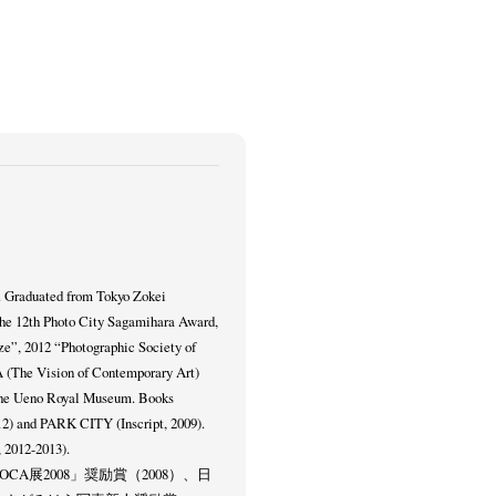
. Graduated from Tokyo Zokei
The 12th Photo City Sagamihara Award,
e”, 2012 “Photographic Society of
 (The Vision of Contemporary Art)
The Ueno Royal Museum. Books
) and PARK CITY (Inscript, 2009).
2012-2013).
CA展2008」奨励賞（2008）、日