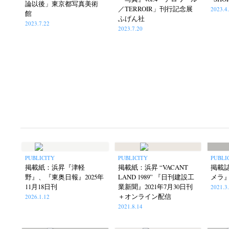
論以後」東京都写真美術
Masako Matsui
Masashi Otomo
Nana Kakud
(23)
(47)
／TERROIR」刊行記念展
2023.4
館
ふげん社
Postwar and Shōwa-Era
Presence
Publication
(8)
(2)
2023.7.22
2023.7.20
Tom
PUBLICITY
PUBLICITY
PUBLI
掲載紙：浜昇『津軽
掲載紙：浜昇 “VACANT
掲載
野』、『東奥日報』2025年
LAND 1989” 『日刊建設工
メラ』
11月18日刊
業新聞』2021年7月30日刊
2021.3
＋オンライン配信
2026.1.12
2021.8.14