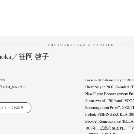
PHOTOGRAPHER’S PROFILE
asaoka／笹岡 啓子
com
Born in Hiroshima City in 1978
/keiko_sasaoka
University in 2002. Awarded “
New Figure Encouragement Priz
Japan Award”, 2010 and “VOCA
Encouragement Prize”, 2008, 
LES／すべての記事
include FISHING (KUKLA, 2012
Booklet Remembrance (KULA, 
1978年、広島市生まれ。「VO