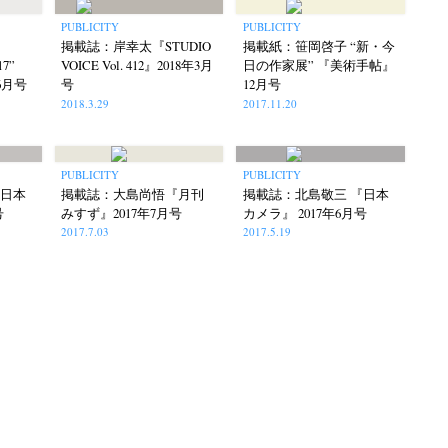
PUBLICITY
PUBLICITY
掲載誌：岸幸太『STUDIO
掲載紙：笹岡啓子 “新・今
17”
VOICE Vol. 412』2018年3月
日の作家展” 『美術手帖』
6月号
号
12月号
2018.3.29
2017.11.20
PUBLICITY
PUBLICITY
『日本
掲載誌：大島尚悟『月刊
掲載誌：北島敬三 『日本
号
みすず』2017年7月号
カメラ』 2017年6月号
2017.7.03
2017.5.19