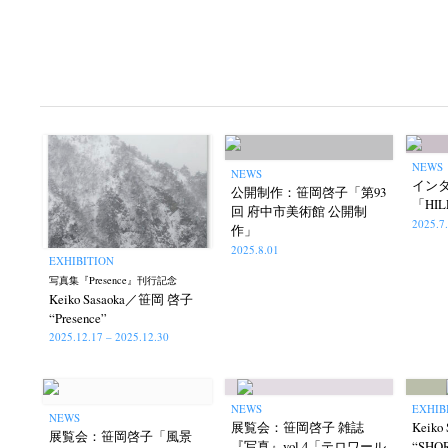
NEWS
NEWS
イン
公開制作：笹岡啓子「第93
「HILL
回 府中市美術館 公開制
2025.7
作」
2025.8.01
EXHIBITION
写真集『Presence』刊行記念
Keiko Sasaoka／笹岡 啓子
“Presence”
2025.12.17 – 2025.12.30
NEWS
EXHIB
NEWS
展覧会：笹岡啓子 雑誌
Keik
Akifumi Tanaka
Fumikiyo Nagamachi
Kaz
(7)
(27)
展覧会：笹岡啓子「風景
『写真』vol.4「テロワール
“SHO