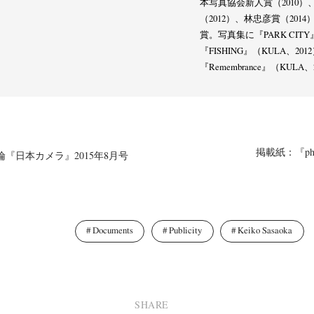
本写真協会新人賞（2010
（2012）、林忠彦賞（201
賞。写真集に『PARK CIT
『FISHING』（KULA、2
『Remembrance』（KULA
掲載紙：『photog
『日本カメラ』2015年8月号
Documents
Publicity
Keiko Sasaoka
SHARE