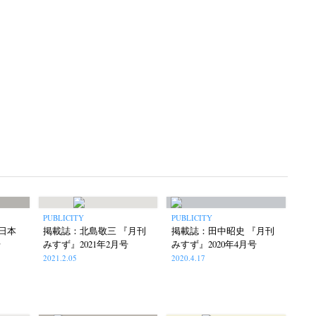
phers' gallery File
photographers’ gallery press
(16)
(14)
eline
Special Exhibitions
Takuro Yoneda
(56)
(60)
(44)
ma
(9)
PUBLICITY
PUBLICITY
日本
掲載誌：北島敬三 『月刊
掲載誌：田中昭史 『月刊
号
みすず』2021年2月号
みすず』2020年4月号
2021.2.05
2020.4.17