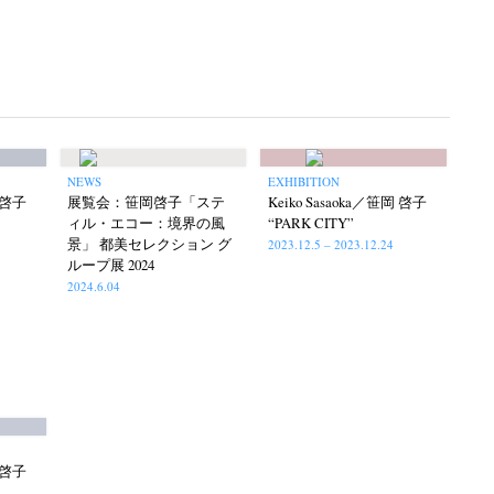
NEWS
EXHIBITION
岡 啓子
展覧会：笹岡啓子「ステ
Keiko Sasaoka／笹岡 啓子
ィル・エコー：境界の風
“PARK CITY”
景」 都美セレクション グ
2023.12.5 – 2023.12.24
ループ展 2024
2024.6.04
岡 啓子
itajima
Kota Kishi
Mariko Takahashi
(220)
(101)
(23)