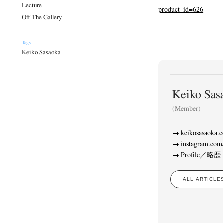
Lecture
product_id=626
Off The Gallery
Tags
Keiko Sasaoka
Keiko S
(Member)
keikosasaoka.
instagram.com
Profile／略歴
ALL ARTIC