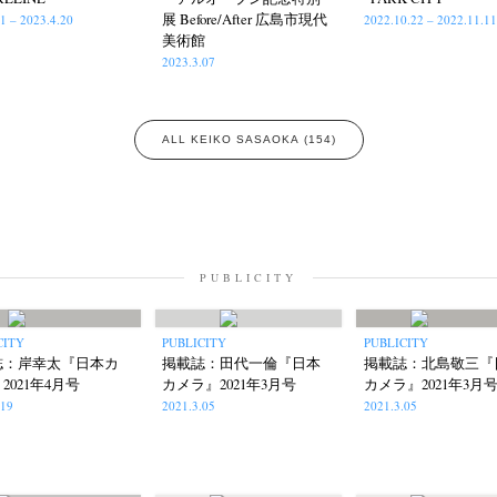
a
Naoki Ohji
Naonori Oshima
Nick Haymes
Park
photogra
(61)
(66)
(38)
(5)
(7)
展 Before/After 広島市現代
.1 – 2023.4.20
2022.10.22 – 2022.11.11
美術館
Remembrance
Renchan
Review
Rintaro Kameoka
Shor
(42)
(43)
(21)
(23)
(32)
2023.3.07
onori Ryu
Untitled Records
Workshop
Yu Shinoda
Yuki Kasa
(15)
(41)
(5)
(7)
ALL KEIKO SASAOKA (154)
PUBLICITY
CITY
PUBLICITY
PUBLICITY
誌：岸幸太『日本カ
掲載誌：田代一倫『日本
掲載誌：北島敬三『
2021年4月号
カメラ』2021年3月号
カメラ』2021年3月
.19
2021.3.05
2021.3.05