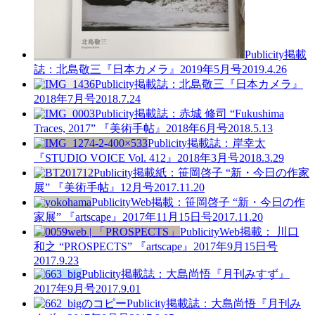
Publicity
掲載
誌：北島敬三『日本カメラ』2019年5月号
2019.4.26
Publicity
掲載誌：北島敬三『日本カメラ』
2018年7月号
2018.7.24
Publicity
掲載誌：赤城 修司 “Fukushima
Traces, 2017” 『美術手帖』2018年6月号
2018.5.13
Publicity
掲載誌：岸幸太
『STUDIO VOICE Vol. 412』2018年3月号
2018.3.29
Publicity
掲載紙：笹岡啓子 “新・今日の作家
展” 『美術手帖』12月号
2017.11.20
Publicity
Web掲載：笹岡啓子 “新・今日の作
家展” 『artscape』2017年11月15日号
2017.11.20
Publicity
Web掲載： 川口
和之 “PROSPECTS” 『artscape』2017年9月15日号
2017.9.23
Publicity
掲載誌：大島尚悟『月刊みすず』
2017年9月号
2017.9.01
Publicity
掲載誌：大島尚悟『月刊み