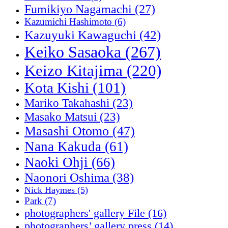
Fumikiyo Nagamachi
(27)
Kazumichi Hashimoto
(6)
Kazuyuki Kawaguchi
(42)
Keiko Sasaoka
(267)
Keizo Kitajima
(220)
Kota Kishi
(101)
Mariko Takahashi
(23)
Masako Matsui
(23)
Masashi Otomo
(47)
Nana Kakuda
(61)
Naoki Ohji
(66)
Naonori Oshima
(38)
Nick Haymes
(5)
Park
(7)
photographers' gallery File
(16)
photographers’ gallery press
(14)