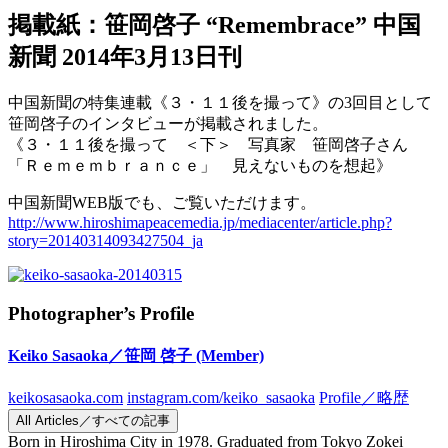
掲載紙：笹岡啓子 “Remembrace” 中国
新聞 2014年3月13日刊
中国新聞の特集連載《３・１１後を撮って》の3回目として
笹岡啓子のインタビューが掲載されました。
《３・１１後を撮って ＜下＞ 写真家 笹岡啓子さん
「Ｒｅｍｅｍｂｒａｎｃｅ」 見えないものを想起》
中国新聞WEB版でも、ご覧いただけます。
http://www.hiroshimapeacemedia.jp/mediacenter/article.php?
story=20140314093427504_ja
Photographer’s Profile
Keiko Sasaoka／笹岡 啓子
(Member)
keikosasaoka.com
instagram.com/keiko_sasaoka
Profile／略歴
All Articles／すべての記事
Born in Hiroshima City in 1978. Graduated from Tokyo Zokei