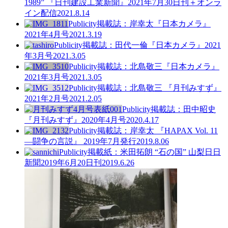
1989” 『日刊建設工業新聞』2021年7月30日刊＋オンラ
イン配信
2021.8.14
Publicity
掲載誌：岸幸太『日本カメラ』
2021年4月号
2021.3.19
Publicity
掲載誌：田代一倫『日本カメラ』2021
年3月号
2021.3.05
Publicity
掲載誌：北島敬三『日本カメラ』
2021年3月号
2021.3.05
Publicity
掲載誌：北島敬三 『月刊みすず』
2021年2月号
2021.2.05
Publicity
掲載誌：田中昭史
『月刊みすず』2020年4月号
2020.4.17
Publicity
掲載誌：岸幸太 『HAPAX Vol. 11
—闘争の言説』 2019年7月発行
2019.8.06
Publicity
掲載紙：米田拓朗 “石の国” 山梨日日
新聞2019年6月20日刊
2019.6.26