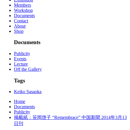
Members
Workshop
Documents
Contact
About
Shop
Documents
Publicity
Events
Lecture
Off the Gallery
Tags
Keiko Sasaoka
Home
Documents
Publicity
掲載紙：笹岡啓子 “Remembrace” 中国新聞 2014年3月13
日刊