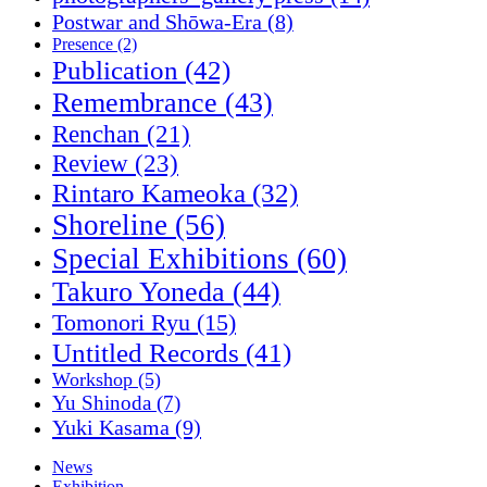
Postwar and Shōwa-Era
(8)
Presence
(2)
Publication
(42)
Remembrance
(43)
Renchan
(21)
Review
(23)
Rintaro Kameoka
(32)
Shoreline
(56)
Special Exhibitions
(60)
Takuro Yoneda
(44)
Tomonori Ryu
(15)
Untitled Records
(41)
Workshop
(5)
Yu Shinoda
(7)
Yuki Kasama
(9)
News
Exhibition