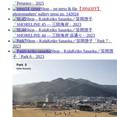
「Presence」
2025
Shop – pg press & file
【30%OFF】
photographers’ gallery press no. 14
2024
Shop – Kula
Keiko Sasaoka／笹岡啓子
「SHORELINE 45 — 三陸海岸」
2023
Shop – Kula
Keiko Sasaoka／笹岡啓子
「SHORELINE 44 — 三陸海岸 浜通り」
2023
Shop – Kula
Keiko Sasaoka／笹岡啓子「Park 7」
2023
Shop – Kula
Keiko Sasaoka／笹岡啓
子「Park 6」
2023