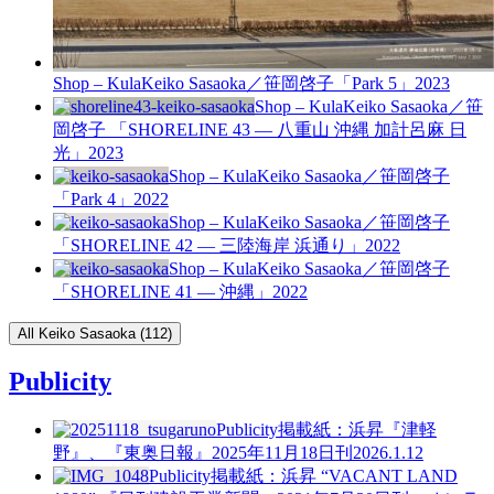
Shop – Kula
Keiko Sasaoka／笹岡啓子「Park 5」
2023
Shop – Kula
Keiko Sasaoka／笹
岡啓子 「SHORELINE 43 — 八重山 沖縄 加計呂麻 日
光」
2023
Shop – Kula
Keiko Sasaoka／笹岡啓子
「Park 4」
2022
Shop – Kula
Keiko Sasaoka／笹岡啓子
「SHORELINE 42 — 三陸海岸 浜通り」
2022
Shop – Kula
Keiko Sasaoka／笹岡啓子
「SHORELINE 41 — 沖縄」
2022
All Keiko Sasaoka (112)
Publicity
Publicity
掲載紙：浜昇『津軽
野』、『東奥日報』2025年11月18日刊
2026.1.12
Publicity
掲載紙：浜昇 “VACANT LAND