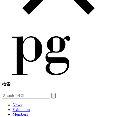
検索
News
Exhibition
Members