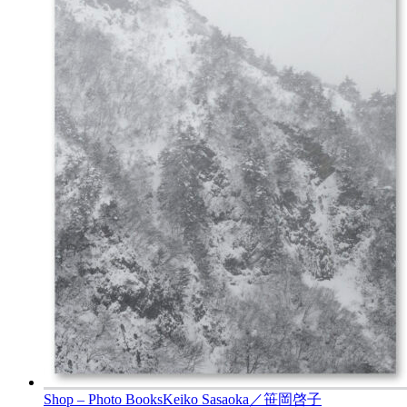
Shop – Photo Books
Keiko Sasaoka／笹岡啓子