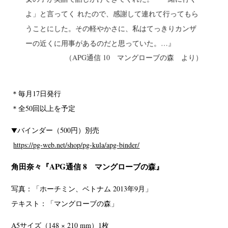
よ」と言ってく れたので、感謝して連れて行ってもら
うことにした。その軽やかさに、私はてっきりカンザ
ーの近くに用事があるのだと思っていた。…』
（APG通信 10 マングローブの森 より）
＊毎月17日発行
＊全50回以上を予定
▼バインダー（500円）別売
https://pg-web.net/shop/pg-kula/apg-binder/
角田奈々『APG通信 8 マングローブの森』
写真：「ホーチミン、ベトナム 2013年9月」
テキスト：「マングローブの森」
A5サイズ（148 × 210 mm）1枚