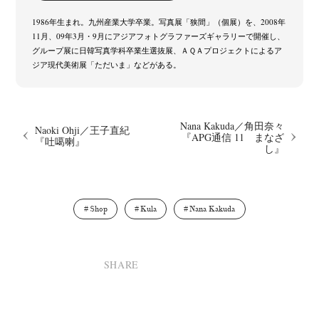
(7)
(16)
(14)
Postwar and Shōwa-Era
Presence
Publication
Remembrance
(8)
(2)
(42)
(43)
1986年生まれ。九州産業大学卒業。写真展「狭間」（個展）を、2008年
11月、09年3月・9月にアジアフォトグラファーズギャラリーで開催し、
Renchan
Review
Rintaro Kameoka
Shoreline
(21)
(23)
(32)
(56)
グループ展に日韓写真学科卒業生選抜展、ＡＱＡプロジェクトによるア
Special Exhibitions
Takuro Yoneda
Tomonori Ryu
(60)
(44)
(15)
ジア現代美術展「ただいま」などがある。
Untitled Records
Workshop
Yu Shinoda
Yuki Kasama
(41)
(5)
(7)
(9)
Nana Kakuda／角田奈々
Naoki Ohji／王子直紀
『APG通信 11 まなざ
『吐噶喇』
し』
Shop
Kula
Nana Kakuda
SHARE