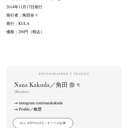
2014年11月17日発行
発行者：角田奈々
発行：KULA
価格：200円（税込）
News
Exhibition
Members
Workshop
Documents
Contact
About
Shop
Terms & Privacy Policy
Bookstores
Newsletter
PHOTOGRAPHER’S PROFILE
Nana Kakuda／角田 奈々
(Member)
Akifumi Tanaka
Fumikiyo Nagamachi
Kazumichi Hashimoto
(7)
(27)
(6)
instagram.com/nanakakuda
Kazuyuki Kawaguchi
Keiko Sasaoka
Keizo Kitajima
(42)
(267)
(220)
Profile／略歴
Kota Kishi
Mariko Takahashi
Masako Matsui
Masashi Otomo
(101)
(23)
(23)
(47)
Nana Kakuda
Naoki Ohji
Naonori Oshima
Nick Haymes
(61)
(66)
(38)
(5)
ALL ARTICLES／すべての記事
Park
photographers' gallery File
photographers’ gallery press