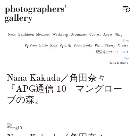
News
Exhibition
Members
Workshop
Documents
Contact
About
Shop
Shop
Pg Press & File
Kula
Pg 出版
Photo Books
Photo Theory
Others
配送等について
Cart
Tags
Nana Kakuda
Nana Kakuda／角田奈々
『APG通信 10 マングロー
ブの森』