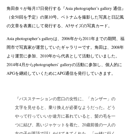
角田奈々が毎月17日発行する『Asia photographer’s gallery 通信』
（全50回を予定）の第10号。ベトナムを撮影した写真と日記風
の文章を表裏にして発行する、A5サイズの写真カード。
Asia photographer’s galleryは、2006年から2011年までの期間、福
岡市で写真家が運営していたギャラリーです。角田は、2008年
より運営に参加、2010年から代表として活動していました。
2014年4月からphotographers’ galleryの活動に参加し、個人的に
APGを継続していくためにAPG通信を発行していきます。
『バスステーションの窓口の女性に、「カンザー」の
文字を見せると、乗り換えが必要なようだった。どう
やって行っていいか途方に暮れていると、髪の毛を一
つに結び、黒いジャケットを着た、20歳前後の一人の
女の子が英語で話しかけてきてくれた。「一緒に行く