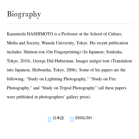
Biography
Kazumichi HASHIMOTO is a Professor at the School of Culture,
Media and Society, Waseda University, Tokyo. His recent publication
includes: Shimon-ron (On Fingerprinting) (In Japanese; Seidosha,
Tokyo, 2010), George Did-Huberman, Images malgré tout (Translation
into Japanese, Heibonsha, Tokyo, 2006). Some of his papers are the
following: “Study on Lightning Photography,” “Study on Fire
Photography,” and “Study on Tripod Photography” (all these papers
were published in photographers’ gallery press).
日本語
ENGLISH
News
Exhibition
Members
Workshop
Documents
Contact
About
Shop