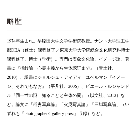
略歴
1974年生まれ。早稲田大学文学学術院教授。ナント大学理工学
部DEA（修士）課程修了／東京大学大学院総合文化研究科博士
課程修了。博士（学術）。専門は表象文化論、イメージ論。著
書に『指紋論 心霊主義から生体認証まで』（青土社、
2010）、訳書にジョルジュ・ディディ＝ユベルマン『イメー
ジ、それでもなお』（平凡社、2006）、ピエール・ルジャンド
ル『同一性の謎 知ることと主体の闇』（以文社、2012）な
ど。論文に「稲妻写真論」「火災写真論」「三脚写真論」（い
ずれも『photographers’ gallery press』収録）など。