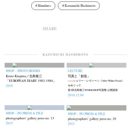
Members
Kazumichi Hashimoto
SHARE
KAZUMICHI HASHIMOTO
SHOP – PHOTO BOOKS
LECTURE
Keizo Kitajima／北島敬三
写真と「創造」
「EUROPEAN DIARY 1983-1984」
――シェリー・レヴィーン《After Walker Evans》
2019
をめぐって
第3回北島敬三WORKSHOP写真塾 公開講座
2018.12.08
SHOP – PG PRESS & FILE
SHOP – PG PRESS & FILE
photographers’ gallery press no. 13
photographers’ gallery press no. 10
2015
2011