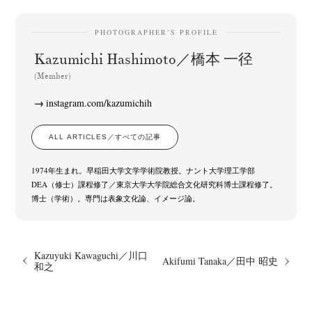
Terms & Privacy Policy
Bookstores
Newsletter
PHOTOGRAPHER’S PROFILE
Kazumichi Hashimoto／橋本 一径
(Member)
Akifumi Tanaka
Fumikiyo Nagamachi
Kazumichi Hashimoto
(7)
(27)
(6)
instagram.com/kazumichih
Kazuyuki Kawaguchi
Keiko Sasaoka
Keizo Kitajima
(42)
(267)
(220)
Kota Kishi
Mariko Takahashi
Masako Matsui
Masashi Otomo
(101)
(23)
(23)
(47)
ALL ARTICLES／すべての記事
Nana Kakuda
Naoki Ohji
Naonori Oshima
Nick Haymes
(61)
(66)
(38)
(5)
Park
photographers' gallery File
photographers’ gallery press
(7)
(16)
(14)
1974年生まれ。早稲田大学文学学術院教授。ナント大学理工学部
DEA（修士）課程修了／東京大学大学院総合文化研究科博士課程修了。
Postwar and Shōwa-Era
Presence
Publication
Remembrance
(8)
(2)
(42)
(43)
博士（学術）。専門は表象文化論、イメージ論。
Renchan
Review
Rintaro Kameoka
Shoreline
(21)
(23)
(32)
(56)
Special Exhibitions
Takuro Yoneda
Tomonori Ryu
(60)
(44)
(15)
Untitled Records
Workshop
Yu Shinoda
Yuki Kasama
(41)
(5)
(7)
(9)
Kazuyuki Kawaguchi／川口
Akifumi Tanaka／田中 昭史
和之