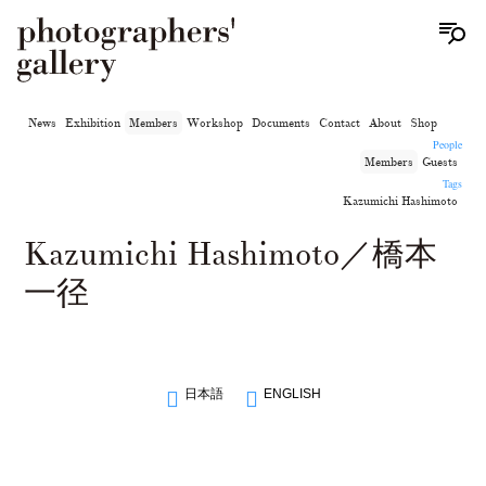
News
Exhibition
Members
Workshop
Documents
Contact
About
Shop
People
Members
Guests
Tags
Kazumichi Hashimoto
Kazumichi Hashimoto／橋本
一径
日本語
ENGLISH