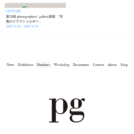
LECTURE
第20回 photographers’ gallery講座 「写
真のドラマトゥルギー」
2007.9.30 – 2007.9.30
News
Exhibition
Members
Workshop
Documents
Contact
About
Shop