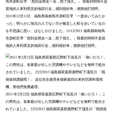
2011年12月11日 福島県南相馬市原町区雫
「一度歩いてみたか
った」
明らかに地元の人でない方が被災した町を歩いているの
を不思議に思い、はなしかけました。
11/12/2011 福島縣南相馬
市原町区雫
「想到這裡走一走，想了很久。」
我看到明明不是當
地的人來到受災的地區行走，感到很好奇，便跟他打招呼。
2013 年2月22日 福島県双葉郡広野町下浅見川
「偉いだろ！」
こ
の男性は、各家庭が出した空調機やテレビなどを無料で処分さ
れていました。
22/2/2013 福島縣双葉郡廣野町下淺見川
「我很值