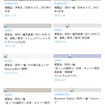
PUBLICITY
PUBLICITY
掲載誌：岸幸太『日本カメラ』2021年4
掲載誌：田代一倫『日本カメラ』2021
月号
年3月号
2021.3.19
2021.3.05
NEWS
NEWS
展覧会：田代一倫写真展 “2011-2020 三
展覧会：田代一倫写真展 “2011-2020 三
陸、福島／東京／新潟” 砂丘館
陸、福島／東京” コミュニケーションギ
2020.8.26
ャラリーふげん社
2021.3.05
NEWS
NEWS
展覧会：田代一倫
展覧会：田代 一倫 “その海のあぶくの”
“近くへの遠回り―日本・キューバ現代
konya-gallery (福岡)
美術展 帰国展”
2018.10.13
スパイラルガーデン
2018.6.02
EXHIBITION
NEWS
Kazutomo Tashiro／田代 一倫 “ウルルン
展覧会：田代一倫
ド”
“近くへの遠回り―日本・キューバ現代