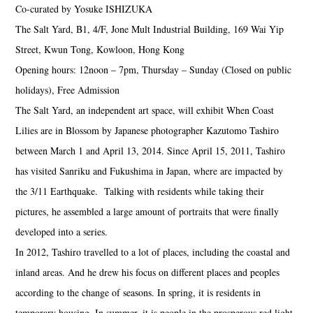
Co-curated by Yosuke ISHIZUKA
The Salt Yard, B1, 4/F, Jone Mult Industrial Building, 169 Wai Yip
Street, Kwun Tong, Kowloon, Hong Kong
Opening hours: 12noon – 7pm, Thursday – Sunday (Closed on public
holidays), Free Admission
The Salt Yard, an independent art space, will exhibit When Coast
Lilies are in Blossom by Japanese photographer Kazutomo Tashiro
between March 1 and April 13, 2014. Since April 15, 2011, Tashiro
has visited Sanriku and Fukushima in Japan, where are impacted by
News
Exhibition
Members
Workshop
Documents
Contact
About
Shop
the 3/11 Earthquake. Talking with residents while taking their
Terms & Privacy Policy
Bookstores
Newsletter
pictures, he assembled a large amount of portraits that were finally
developed into a series.
In 2012, Tashiro travelled to a lot of places, including the coastal and
inland areas. And he drew his focus on different places and peoples
Akifumi Tanaka
Fumikiyo Nagamachi
Kazumichi Hashimoto
(7)
(27)
(6)
according to the change of seasons. In spring, it is residents in
Kazuyuki Kawaguchi
Keiko Sasaoka
Keizo Kitajima
(42)
(267)
(220)
temporary housing. In summer, it is people in the prosperous red light