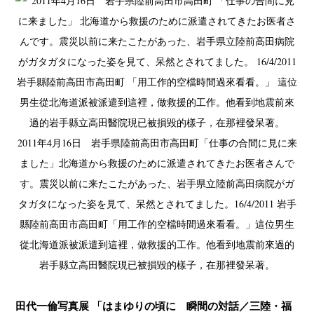
2011年4月16日 岩手県陸前高田市高田町
「仕事の合間に見に来
ました」
北海道から救援のために派遣されてきたお医者さんで
す。震災以前に来たこたがあった、岩手県立陸前高田病院がガ
タガタになった姿を見て、呆然とされてました。
16/4/2011 岩手
縣陸前高田市高田町
「用工作的空檔時間過來看看。」
這位男生
從北海道派被派遣到這裡，做救援的工作。他看到地震前來過的
岩手縣立高田醫院現已被損毀的樣子，在那裡發呆著。
田代一倫写真展 「はまゆりの頃に 瞬間の対話／三陸・福