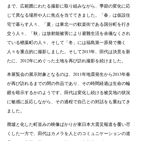
まで、広範囲にわたる撮影に取り組みながら、季節の変化に応
じて異なる場所や人に焦点を当ててきました。「春」は仮設住
宅で暮らす人々、「夏」は東北一の歓楽街である国分町を行き
交う人々、「秋」は放射能被害により避難生活を余儀なくされ
ている楢葉町の人々、そして「冬」には福島第一原発で働く
人々を重点的に撮影しました。そして2013年、田代は決意を新
たに、2012年にめぐった土地を再び訪れ撮影を続けました。
本展覧会の展示対象となるのは、2011年地震発生から2013年春
が再び訪れるまでの間の作品であり、その時間経過は生命の輪
廻を暗示するかのようです。田代は変化し続ける被災地の状況
に敏感に反応しながら、その過程で自己との対話をも重ねてき
ました。
廃墟と化した町並みの映像ばかりが東日本大震災報道を覆い尽
くした一方で、田代はカメラを人とのコミュニケーションの道