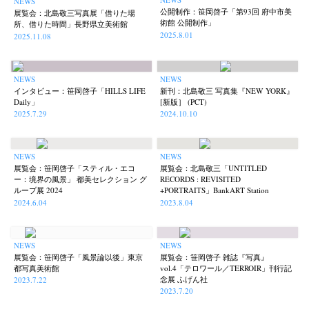
NEWS
公開制作：笹岡啓子「第93回 府中市美
展覧会：北島敬三写真展「借りた場
術館 公開制作」
所、借りた時間」長野県立美術館
2025.8.01
2025.11.08
NEWS
NEWS
インタビュー：笹岡啓子「HILLS LIFE
新刊：北島敬三 写真集『NEW YORK』
Daily」
[新版］ (PCT)
2025.7.29
2024.10.10
NEWS
NEWS
展覧会：笹岡啓子「スティル・エコ
展覧会：北島敬三「UNTITLED
ー：境界の風景」 都美セレクション グ
RECORDS : REVISITED
ループ展 2024
+PORTRAITS」BankART Station
2024.6.04
2023.8.04
NEWS
NEWS
展覧会：笹岡啓子「風景論以後」東京
展覧会：笹岡啓子 雑誌『写真』
都写真美術館
vol.4「テロワール／TERROIR」刊行記
念展 ふげん社
2023.7.22
2023.7.20