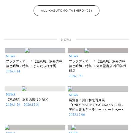
ALL KAZUTOMO TASHIRO (61)
NEWS
NEWS
NEWS
ブックフェア： 「【連続展】浜昇の戦
ブックフェア： 「【連続展】浜昇の戦
後と昭和」特集 in まんだらけ海馬
後と昭和」特集 in 東京堂書店 神田神保
町店
2026.4.14
2026.3.31
NEWS
NEWS
【連続展】浜昇の戦後と昭和
展覧会：川口和之写真展
2026.1.26 – 2026.12.31
『ONLY YESTERDAY OSAKA 1976』
美術古書＆ギャラリー・りーちあーと
2025.12.06
NEWS