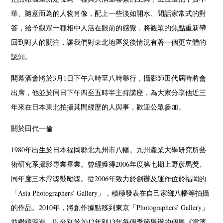
華、隨意而為的人物肖像，配上一些淡如開水、閒話家常式的對
答，給予觀眾一種相中人活在眼前的感覺，將觀眾的焦點重新帶
回到對人的關注，讓我們對東北地區災後情況有著一個更立體的
認知。
開幕酒會將於3月1日下午六時至八時舉行，攝影師田代屆時將會
出席，他並於同日下午四至五時半主持講座，為大家分享他近三
年來在日本東北拍攝其間經歷的人與事，歡迎公眾參加。
關於田代一倫
1980年出生於日本福岡縣北九州市八幡。九州產業大學研究所藝
術研究系攝影專業畢業。曾經獲得2006年度第七期上野彦馬獎、
同年度三木淳獎鼓勵獎。從2006年致力於創辦及運作位於福岡的
「Asia Photographers’ Gallery」，積極發表在自己家鄉八幡等拍攝
的作品。2010年，將創作據點移到東京「Photographers’ Gallery」
並繼續深造。以分別於2012年到13年每個季節舉辦的個展《當濱