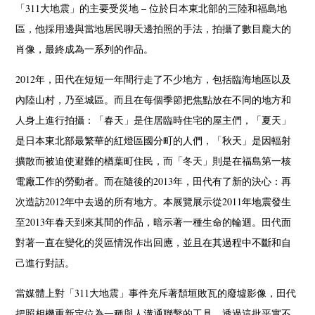
「311大地震」的主要受災地 – 位於日本東北部的三陸和福島地
區，他採用邊與當地居民聊天邊拍照的手法，拍攝了數目龐大的
肖像，最終成為一系列的作品。
2012年，田代在短短一年間行走了不少地方，包括臨海地區以及
內陸山村，乃至城區。而且在每個季節把焦點放在不同的地方和
人身上進行拍攝：「春天」是住居臨時住宅的屋主們，「夏天」
是日本東北部最繁華的紅燈區國分町的人們，「秋天」是因輻射
擴散而被迫使避難的楢葉町住民，而「冬天」則是在福島第一核
電廠工作的勞動者。而在隨後的2013年，田代有了新的決心：再
次造訪2012年中去過的所有地方。本展覽展示從2011年地震發生
至2013年春天到來其間的作品，暗示著一種生命的輪迴。田代面
對著一直在變化的災區情況作出回應，並且在其過程中不斷和自
己進行對話。
當媒體上對「311大地震」事件充斥著頹垣敗瓦的廢墟影像，田代
把照相機重新定位為一種與人溝通聯繫的工具，透過這批平實不