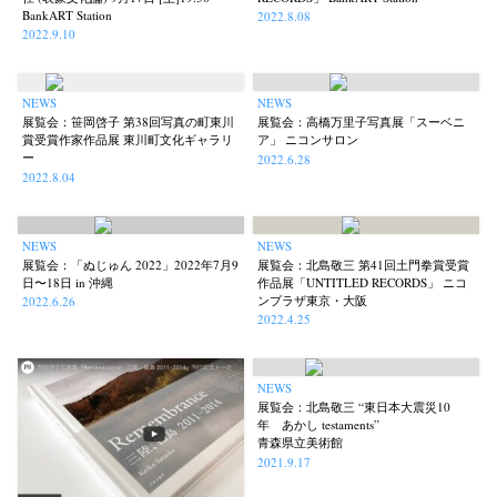
BankART Station
2022.8.08
2022.9.10
NEWS
NEWS
展覧会：笹岡啓子 第38回写真の町東川
展覧会：高橋万里子写真展「スーベニ
賞受賞作家作品展 東川町文化ギャラリ
ア」 ニコンサロン
ー
2022.6.28
2022.8.04
NEWS
NEWS
展覧会：「ぬじゅん 2022」2022年7月9
展覧会：北島敬三 第41回土門拳賞受賞
日〜18日 in 沖縄
作品展「UNTITLED RECORDS」 ニコ
ンプラザ東京・大阪
2022.6.26
2022.4.25
NEWS
展覧会：北島敬三 “東日本大震災10
年 あかし testaments”
青森県立美術館
2021.9.17