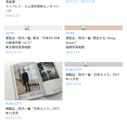
2017.9.5 – 2017.9.24
美術展”
ウィフレド・ラム現代美術センター/ハ
バナ
2018.2.25
NEWS
NEWS
展覧会：田代一倫 “東京・TOKYO 日本
展覧会：田代一倫 “歴史する! Doing
の新進作家 vol.13”
history!”
東京都写真美術館
福岡市美術館
2016.11.15
2016.7.14
PUBLICITY
掲載誌：田代一倫『日本カメラ』2015
年11月号
2015.10.18
PUBLICITY
掲載誌：田代一倫『日本カメラ』2015
年12月号
2015.11.21