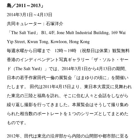
島／2011～2013」
2014年3月1日～4月13日
共同キュレーター：石塚洋介
「The Salt Yard」 B1, 4/F, Jone Mult Industrial Building, 169 Wai
Yip Street, Kwun Tong, Kowloon, Hong Kong
毎週水曜から日曜まで 12時～19時 （祝祭日は休業）観覧無料
香港のインディペンデント写真ギャラリー「ザ・ソルト・ヤー
ド（The Salt Yard）」では、2014年3月1日から4月13日の期間、
日本の若手作家田代一倫の展覧会「はまゆりの頃に」を開催い
たします。 田代は2011年4月15日より、東日本大震災に見舞われ
た東北の三陸と福島を訪れ、そこに住む人々と会話をしながら
繰り返し撮影を行ってきました。本展覧会はそうして撮り集め
られた相当数のポートレートを１つのシリーズとしてまとめた
ものです。
2012年、田代は東北の沿岸部から内陸の山間部や都市部に至る