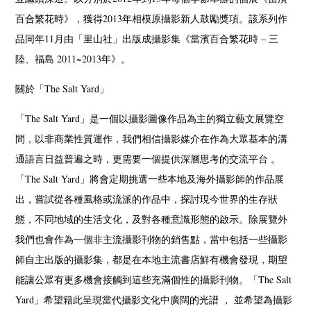
百合繁花時》，獲得2013年相模原攝影新人鼓勵獎項。該系列作
品同年11月由「里山社」出版成攝影集《當濱百合繁花時 – 三
陸、福島 2011~2013年》。
關於「The Salt Yard」
「The Salt Yard」是一個以攝影圖像作品為主的獨立藝文展覽空
間，以非商業性質運作，我們相信攝影媒介在作為大眾基本的溝
通語言日益普遍之時，更需要一個提供深層思考的交流平台 。
「The Salt Yard」將會定期挑選一些本地及海外攝影師的作品展
出，嘗試從各種風格或流派的作品中，探討現今世界的生存狀
態，不同地域的生活文化，及對各種意識形態的啟示。除展覽外
我們也會作為一個非主流攝影刊物的銷售點，當中包括一些攝影
師自主出版的攝影集，都是在本地主流書店鮮有機會發現，期望
能讓公眾有更多機會接觸到這些充滿個性的攝影刊物。「The Salt
Yard」希望籍此呈現當代攝影文化中廣闊的光譜 ， 並希望為攝影