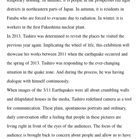
Kota Kishi
Mariko Takahashi
Masako Matsui
Masashi Otomo
(101)
(23)
(23)
(47)
districts in northeastern parts of Japan. In autumn, it is residents in
Nana Kakuda
Naoki Ohji
Naonori Oshima
Nick Haymes
(61)
(66)
(38)
(5)
Futaba who are forced to evacuate due to radiation. In winter, it is
Park
photographers' gallery File
photographers’ gallery press
(7)
(16)
(14)
workers in the first Fukushima nuclear plant.
Postwar and Shōwa-Era
Presence
Publication
Remembrance
(8)
(2)
(42)
(43)
Renchan
Review
Rintaro Kameoka
Shoreline
In 2013, Tashiro was determined to revisit the places he visited the
(21)
(23)
(32)
(56)
Special Exhibitions
Takuro Yoneda
Tomonori Ryu
(60)
(44)
(15)
previous year again. Implicating the wheel of life, this exhibition will
Untitled Records
Workshop
Yu Shinoda
Yuki Kasama
(41)
(5)
(7)
(9)
showcase his works between 2011 when the earthquake occurred and
the spring of 2013. Tashiro was responding to the ever-changing
situation in the quake zone. And during the process, he was having
dialogue with himself continuously.
When images of the 3/11 Earthquakes were all about crumbling walls
and dilapidated houses in the media, Tashiro redefined camera as a tool
for communication. These plain, spontaneous portraits and ordinary,
daily conversation offer a feeling that people in these pictures are
living right in front of the eyes of the audiences. The focus of the
audience is brought back to concern about people and allow us to have