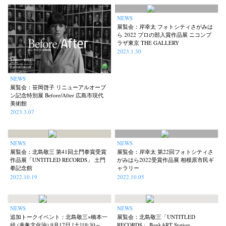
NEWS
展覧会：岸幸太 フォトシティさがみは
ら 2022 プロの部入賞作品展 ニコンプ
ラザ東京 THE GALLERY
2023.1.30
NEWS
展覧会：笹岡啓子 リニューアルオープ
ン記念特別展 Before/After 広島市現代
美術館
2023.3.07
NEWS
NEWS
展覧会：北島敬三 第41回土門拳賞受賞
展覧会：岸幸太 第22回フォトシティさ
作品展「UNTITLED RECORDS」 土門
がみはら2022受賞作品展 相模原市民ギ
拳記念館
ャラリー
2022.10.19
2022.10.05
NEWS
NEWS
追加トークイベント：北島敬三×橋本一
展覧会：北島敬三「UNTITLED
径 (表象文化論) 9月17日 [土]19:30～
RECORDS」 BankART Station