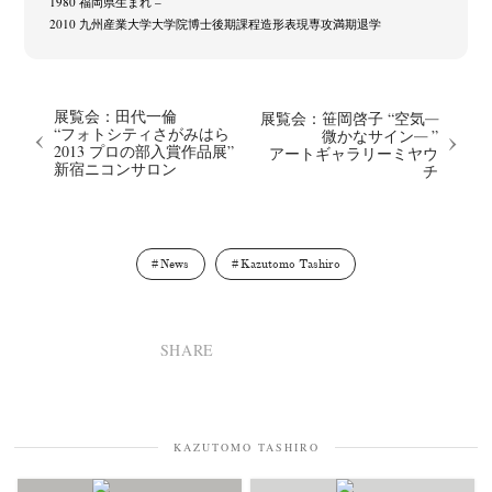
1980 福岡県生まれ –
2010 九州産業大学大学院博士後期課程造形表現専攻満期退学
展覧会：田代一倫
展覧会：笹岡啓子 “空気─
“フォトシティさがみはら
微かなサイン─ ”
2013 プロの部入賞作品展”
アートギャラリーミヤウ
新宿ニコンサロン
チ
News
Kazutomo Tashiro
SHARE
KAZUTOMO TASHIRO