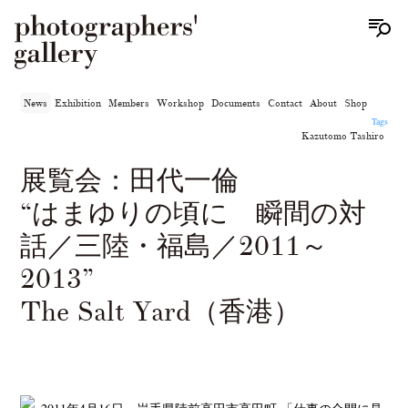
News
Exhibition
Members
Workshop
Documents
Contact
About
Shop
Tags
Kazutomo Tashiro
展覧会：田代一倫
“はまゆりの頃に 瞬間の対
話／三陸・福島／2011～
2013”
The Salt Yard（香港）