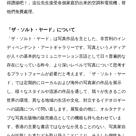
得讚揚吧！」
這位先生接受各個家庭扔出來的空調和電視機，替
他們免費處理。
「ザ・ソルト・ヤード」について
「ザ・ソルト・ヤード」は写真作品を主とした、非営利のイン
ディペンデント・アートギャラリーです。写真というメディア
が人々の基本的なコミュニケーション言語として日々普遍的な
存在になっている昨今、より深いレベルで写真について思考す
るプラットフォームが必要だと考えます。「ザ・ソルト・ヤー
ド」では定期的にローカルおよび海外の写真家の作品を展示
し、様々なスタイルや流派の作品を通して、我々が生きるこの
世界の環境、異なる地域の生活や文化、対立するイデオロギー
への認識について問い直します。展覧会の他に、オルタナティ
ブな写真出版物の販売拠点としての機能も持ち合わせていま
す。香港の主要な書店ではなかなか見ることのない、写真家自
らが出版した本などを取り扱うことにより、そうした個性あふ