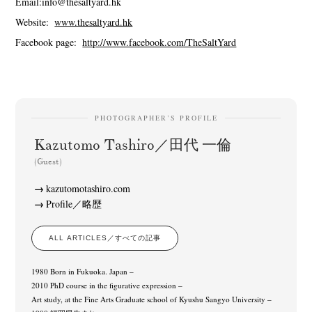
Email:info@thesaltyard.hk
Website:
www.thesaltyard.hk
Facebook page:
http://www.facebook.com/TheSaltYard
PHOTOGRAPHER’S PROFILE
Kazutomo Tashiro／田代 一倫
(Guest)
kazutomotashiro.com
Profile／略歴
ALL ARTICLES／すべての記事
1980 Born in Fukuoka. Japan –
2010 PhD course in the figurative expression –
Art study, at the Fine Arts Graduate school of Kyushu Sangyo University –