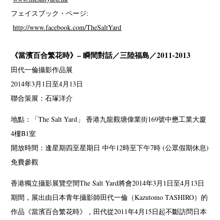
フェイスブック・ページ:
http://www.facebook.com/TheSaltYard
《當濱百合繁花時》– 瞬間對話／三陸福島／2011-2013
田代一倫攝影作品展
2014年3月1日至4月13日
聯合策展：石塚洋介
地點：「The Salt Yard」 香港九龍觀塘偉業街169號中懋工業大廈
4樓B1室
開放時間：逢星期四至星期日 中午12時至下午7時 (公眾假期休息)
免費參觀
香港獨立攝影展覽空間The Salt Yard將會2014年3月1日至4月13日
期間，展出由日本青年攝影師田代一倫（Kazutomo TASHIRO）的
作品《當濱百合繁花時》，田代從2011年4月15日起不斷訪問日本