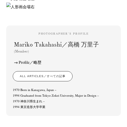
PHOTOGRAPHER’S PROFILE
Mariko Takahashi／高橋 万里子
(Member)
Profile／略歴
ALL ARTICLES／すべての記事
1970 Born in Kanagawa, Japan –
1994 Graduated from Tokyo Zokei University, Major in Design –
1970 神奈川県生まれ –
1994 東京造形大学卒業