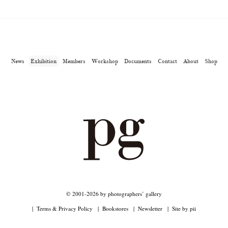
News
Exhibition
Members
Workshop
Documents
Contact
About
Shop
© 2001-2026 by photographers’ gallery
Terms & Privacy Policy
Bookstores
Newsletter
Site by pii