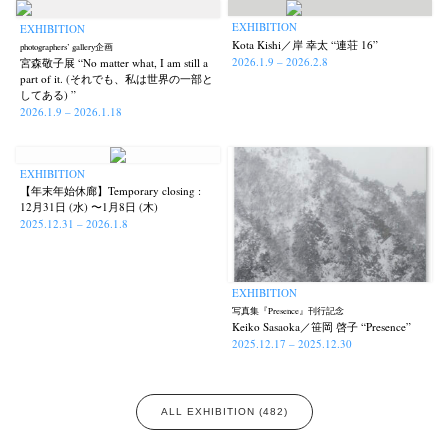
EXHIBITION
EXHIBITION
Kota Kishi／岸 幸太 “連荘 16”
photographers’ gallery企画
2026.1.9 – 2026.2.8
宮森敬子展 “No matter what, I am still a
part of it. (それでも、私は世界の一部と
してある) ”
2026.1.9 – 2026.1.18
EXHIBITION
【年末年始休廊】Temporary closing :
12月31日 (水) 〜1月8日 (木)
2025.12.31 – 2026.1.8
EXHIBITION
写真集『Presence』刊行記念
Keiko Sasaoka／笹岡 啓子 “Presence”
2025.12.17 – 2025.12.30
ALL EXHIBITION (482)