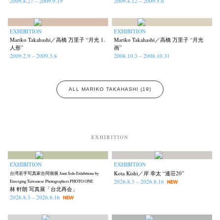
2009.8.27 – 2009.9.19
2009.4.12 – 2009.5.6
EXHIBITION
EXHIBITION
Mariko Takahashi／高橋 万里子 “月光 1.
Mariko Takahashi／高橋 万里子 “月光
Akifumi Tanaka
Fumikiyo Nagamachi
Kazumichi Hashimoto
(7)
(27)
(6)
人形”
画”
Kazuyuki Kawaguchi
Keiko Sasaoka
Keizo Kitajima
(42)
(267)
(220)
2009.2.9 – 2009.3.8
2008.10.3 – 2008.10.31
Kota Kishi
Mariko Takahashi
Masako Matsui
Masashi Otomo
(101)
(23)
(23)
(47)
Nana Kakuda
Naoki Ohji
Naonori Oshima
Nick Haymes
(61)
(66)
(38)
(5)
ALL MARIKO TAKAHASHI (19)
Park
photographers' gallery File
photographers’ gallery press
(7)
(16)
(14)
Postwar and Shōwa-Era
Presence
Publication
Remembrance
(8)
(2)
(42)
(43)
Renchan
Review
Rintaro Kameoka
Shoreline
(21)
(23)
(32)
(56)
Special Exhibitions
Takuro Yoneda
Tomonori Ryu
(60)
(44)
(15)
EXHIBITION
Untitled Records
Workshop
Yu Shinoda
Yuki Kasama
(41)
(5)
(7)
(9)
EXHIBITION
EXHIBITION
Kota Kishi／岸 幸太 “連荘20”
台湾若手写真家合同個展 Joint Solo Exhibitions by
2026.8.3 – 2026.8.16
Emerging Taiwanese Photographers PHOTO ONE
NEW
林 軒朗 写真展「台北再会」
2026.8.3 – 2026.8.16
NEW