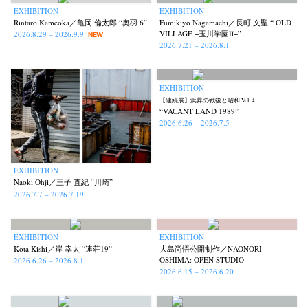
EXHIBITION
EXHIBITION
Rintaro Kameoka／亀岡 倫太郎 “奥羽 6”
Fumikiyo Nagamachi／長町 文聖 “ OLD
VILLAGE −玉川学園Ⅱ−”
2026.8.29 – 2026.9.9
NEW
2026.7.21 – 2026.8.1
EXHIBITION
【連続展】浜昇の戦後と昭和 Vol. 4
“VACANT LAND 1989”
2026.6.26 – 2026.7.5
EXHIBITION
Naoki Ohji／王子 直紀 “川崎”
2026.7.7 – 2026.7.19
EXHIBITION
EXHIBITION
Kota Kishi／岸 幸太 “連荘19”
大島尚悟公開制作／NAONORI
OSHIMA: OPEN STUDIO
2026.6.26 – 2026.8.1
2026.6.15 – 2026.6.20