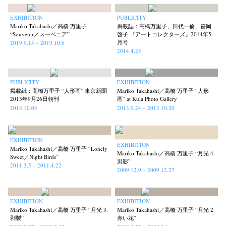
EXHIBITION
PUBLICITY
Mariko Takahashi／高橋 万里子
掲載誌：高橋万里子、田代一倫、笹岡
“Souvenir／スーベニア”
啓子 『アートコレクターズ』2014年5
月号
2019.9.15 – 2019.10.6
2014.4.25
PUBLICITY
EXHIBITION
掲載紙：高橋万里子 “人形画” 東京新聞
Mariko Takahashi／高橋 万里子 “人形
2013年9月26日朝刊
画” at Kula Photo Gallery
2013.10.05
2013.9.24 – 2013.10.20
EXHIBITION
EXHIBITION
Mariko Takahashi／高橋 万里子 “Lonely
Mariko Takahashi／高橋 万里子 “月光 4.
Sweet／Night Birds”
男影”
2011.3.5 – 2011.4.22
2009.12.9 – 2009.12.27
News
Exhibition
Members
Workshop
Documents
Contact
About
Shop
EXHIBITION
EXHIBITION
Terms & Privacy Policy
Bookstores
Newsletter
Mariko Takahashi／高橋 万里子 “月光 3.
Mariko Takahashi／高橋 万里子 “月光 2.
剥製”
赤い花”