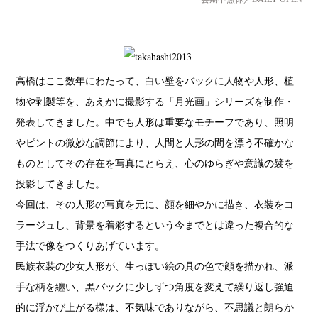
高橋はここ数年にわたって、白い壁をバックに人物や人形、植
物や剥製等を、あえかに撮影する「月光画」シリーズを制作・
発表してきました。中でも人形は重要なモチーフであり、照明
やピントの微妙な調節により、人間と人形の間を漂う不確かな
ものとしてその存在を写真にとらえ、心のゆらぎや意識の襞を
投影してきました。
今回は、その人形の写真を元に、顔を細やかに描き、衣装をコ
ラージュし、背景を着彩するという今までとは違った複合的な
手法で像をつくりあげています。
民族衣装の少女人形が、生っぽい絵の具の色で顔を描かれ、派
手な柄を纏い、黒バックに少しずつ角度を変えて繰り返し強迫
的に浮かび上がる様は、不気味でありながら、不思議と朗らか