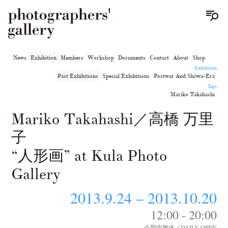
News
Exhibition
Members
Workshop
Documents
Contact
About
Shop
Exhibition
Past Exhibitions
Special Exhibitions
Postwar And Shōwa-Era
Tags
Mariko Takahashi
Mariko Takahashi／高橋 万里
子
“人形画” at Kula Photo
Gallery
2013.9.24 – 2013.10.20
12:00 - 20:00
会期中無休／DAILY OPEN