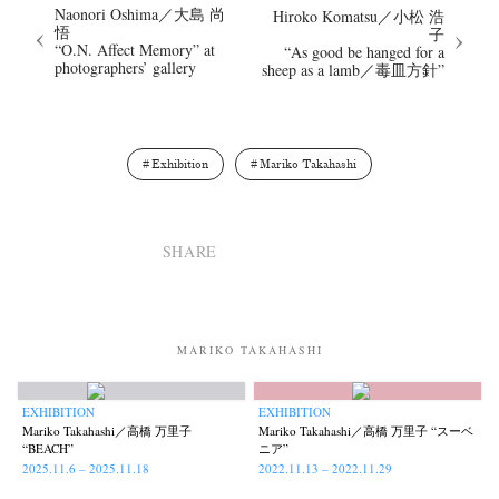
Naonori Oshima／大島 尚
Hiroko Komatsu／小松 浩
悟
子
“O.N. Affect Memory” at
“As good be hanged for a
photographers’ gallery
sheep as a lamb／毒皿方針”
Exhibition
Mariko Takahashi
SHARE
MARIKO TAKAHASHI
EXHIBITION
EXHIBITION
Mariko Takahashi／高橋 万里子
Mariko Takahashi／高橋 万里子 “スーベ
“BEACH”
ニア”
2025.11.6 – 2025.11.18
2022.11.13 – 2022.11.29