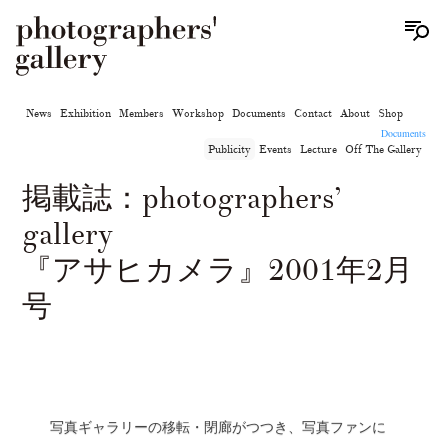
News
Exhibition
Members
Workshop
Documents
Contact
About
Shop
Documents
Publicity
Events
Lecture
Off The Gallery
掲載誌：photographers’
gallery
『アサヒカメラ』2001年2月
号
写真ギャラリーの移転・閉廊がつつき、写真ファンに