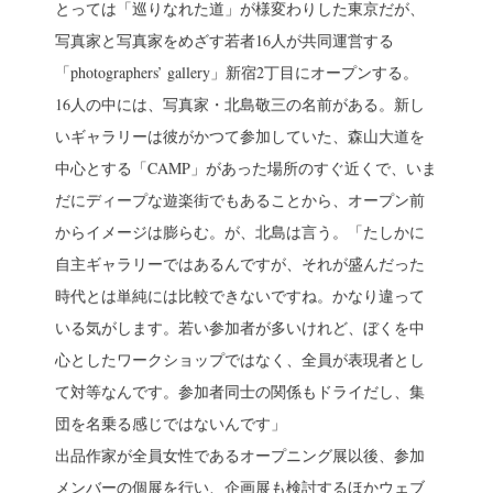
とっては「巡りなれた道」が様変わりした東京だが、
写真家と写真家をめざす若者16人が共同運営する
「photographers’ gallery」新宿2丁目にオープンする。
16人の中には、写真家・北島敬三の名前がある。新し
いギャラリーは彼がかつて参加していた、森山大道を
中心とする「CAMP」があった場所のすぐ近くで、いま
だにディープな遊楽街でもあることから、オープン前
からイメージは膨らむ。が、北島は言う。「たしかに
自主ギャラリーではあるんですが、それが盛んだった
時代とは単純には比較できないですね。かなり違って
いる気がします。若い参加者が多いけれど、ぼくを中
心としたワークショップではなく、全員が表現者とし
て対等なんです。参加者同士の関係もドライだし、集
団を名乗る感じではないんです」
出品作家が全員女性であるオープニング展以後、参加
メンバーの個展を行い、企画展も検討するほかウェブ