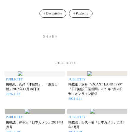
Documents
Publicity
SHARE
PUBLICITY
PUBLICITY
PUBLICITY
掲載紙：浜昇『津軽野』、『東奥日
掲載紙：浜昇 “VACANT LAND 1989”
報』2025年11月18日刊
『日刊建設工業新聞』2021年7月30日
刊＋オンライン配信
2026.1.12
News
Exhibition
Members
Workshop
Documents
Contact
About
Shop
2021.8.14
Terms & Privacy Policy
Bookstores
Newsletter
PUBLICITY
PUBLICITY
掲載誌：岸幸太『日本カメラ』2021年4
掲載誌：田代一倫『日本カメラ』2021
月号
年3月号
2021.3.19
2021.3.05