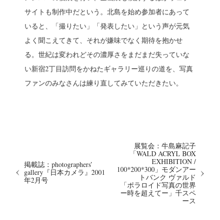
サイトも制作中だという。北島を始め参加者にあって
いると、「撮りたい」「発表したい」という声が元気
よく聞こえてきて、それが嫌味でなく期待を抱かせ
る。世紀は変われどその濃厚さをまだまだ失っていな
い新宿2丁目訪問をかねたギャラリー巡りの道を、写真
ファンのみなさんは練り直してみていただきたい。
展覧会：牛島麻記子
「WALD ACRYL BOX
EXHIBITION /
掲載誌：photographers’
100*200*300」モダンアー
gallery『日本カメラ』2001
トバンク ヴァルド
年2月号
「ポラロイド写真の世界
ー時を超えてー」千スペ
ース