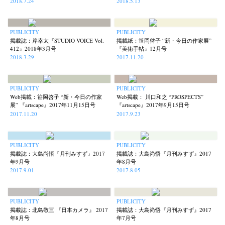
2018.7.24
2018.5.13
PUBLICITY
PUBLICITY
掲載誌：岸幸太『STUDIO VOICE Vol.
掲載紙：笹岡啓子 “新・今日の作家展”
412』2018年3月号
『美術手帖』12月号
2018.3.29
2017.11.20
PUBLICITY
PUBLICITY
Web掲載：笹岡啓子 “新・今日の作家
Web掲載： 川口和之 “PROSPECTS”
展” 『artscape』2017年11月15日号
『artscape』2017年9月15日号
2017.11.20
2017.9.23
PUBLICITY
PUBLICITY
掲載誌：大島尚悟『月刊みすず』2017
掲載誌：大島尚悟『月刊みすず』2017
年9月号
年8月号
2017.9.01
2017.8.05
PUBLICITY
PUBLICITY
掲載誌：北島敬三 『日本カメラ』 2017
掲載誌：大島尚悟『月刊みすず』2017
年8月号
年7月号