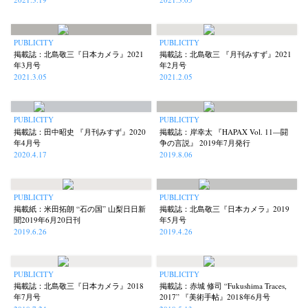
Akifumi Tanaka
Fumikiyo Nagamachi
Kazumichi Hashimoto
(7)
(27)
(6)
Kazuyuki Kawaguchi
Keiko Sasaoka
Keizo Kitajima
(42)
(267)
(220)
PUBLICITY
PUBLICITY
掲載誌：北島敬三『日本カメラ』2021
掲載誌：北島敬三 『月刊みすず』2021
Kota Kishi
Mariko Takahashi
Masako Matsui
Masashi Otomo
(101)
(23)
(23)
(47)
年3月号
年2月号
Nana Kakuda
Naoki Ohji
Naonori Oshima
Nick Haymes
(61)
(66)
(38)
(5)
2021.3.05
2021.2.05
Park
photographers' gallery File
photographers’ gallery press
(7)
(16)
(14)
Postwar and Shōwa-Era
Presence
Publication
Remembrance
(8)
(2)
(42)
(43)
PUBLICITY
PUBLICITY
掲載誌：田中昭史 『月刊みすず』2020
掲載誌：岸幸太 『HAPAX Vol. 11—闘
Renchan
Review
Rintaro Kameoka
Shoreline
(21)
(23)
(32)
(56)
年4月号
争の言説』 2019年7月発行
Special Exhibitions
Takuro Yoneda
Tomonori Ryu
(60)
(44)
(15)
2020.4.17
2019.8.06
Untitled Records
Workshop
Yu Shinoda
Yuki Kasama
(41)
(5)
(7)
(9)
PUBLICITY
PUBLICITY
掲載紙：米田拓朗 “石の国” 山梨日日新
掲載誌：北島敬三『日本カメラ』2019
聞2019年6月20日刊
年5月号
2019.6.26
2019.4.26
PUBLICITY
PUBLICITY
掲載誌：北島敬三『日本カメラ』2018
掲載誌：赤城 修司 “Fukushima Traces,
年7月号
2017” 『美術手帖』2018年6月号