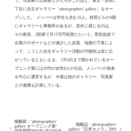
で、写真家の北島敬三さんらがこのほど、東京・新宿2
丁目に自主ギャラリー「photographers’ gallery」をオー
プンした。 メンバーは学生も含む16人。雑居ビルの4階
にギャラリーと事務所があるが、意外に感じるのは、
その家賃。2部屋で月15万円程度だという。景気低迷で
企業のサポートなどが減少した反面、地価の下落によ
って、こうした自主ギャラリー活動の可能性は逆に広
がっているともいえる。 2月4日まで開かれているオー
プニング展には20代の女性8人が出品。メンバーの発表
を中心に運営するが、今後は他のギャラリー、写真家
との連携も計画している。
掲載紙：“photographers’
掲載誌：photographers’
gallery オープニング展”
gallery『日本カメラ』2001
読売新聞2001年1月24日夕