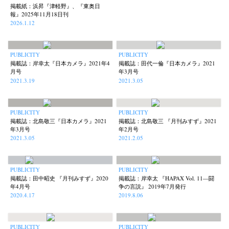
掲載紙：浜昇『津軽野』、『東奥日
報』2025年11月18日刊
2026.1.12
PUBLICITY
PUBLICITY
掲載誌：岸幸太『日本カメラ』2021年4
掲載誌：田代一倫『日本カメラ』2021
月号
年3月号
2021.3.19
2021.3.05
PUBLICITY
PUBLICITY
掲載誌：北島敬三『日本カメラ』2021
掲載誌：北島敬三 『月刊みすず』2021
News
Exhibition
Members
Workshop
Documents
Contact
About
Shop
年3月号
年2月号
2021.3.05
2021.2.05
Terms & Privacy Policy
Bookstores
Newsletter
PUBLICITY
PUBLICITY
掲載誌：田中昭史 『月刊みすず』2020
掲載誌：岸幸太 『HAPAX Vol. 11—闘
年4月号
争の言説』 2019年7月発行
2020.4.17
2019.8.06
Akifumi Tanaka
Fumikiyo Nagamachi
Kazumichi Hashimoto
(7)
(27)
(6)
Kazuyuki Kawaguchi
Keiko Sasaoka
Keizo Kitajima
(42)
(267)
(220)
PUBLICITY
PUBLICITY
Kota Kishi
Mariko Takahashi
Masako Matsui
Masashi Otomo
(101)
(23)
(23)
(47)