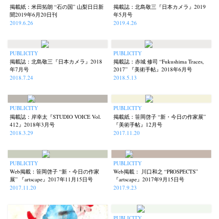
掲載紙：米田拓朗 “石の国” 山梨日日新
掲載誌：北島敬三『日本カメラ』2019
Nana Kakuda
Naoki Ohji
Naonori Oshima
Nick Haymes
(61)
(66)
(38)
(5)
聞2019年6月20日刊
年5月号
2019.6.26
2019.4.26
Park
photographers' gallery File
photographers’ gallery press
(7)
(16)
(14)
Postwar and Shōwa-Era
Presence
Publication
Remembrance
(8)
(2)
(42)
(43)
Renchan
Review
Rintaro Kameoka
Shoreline
(21)
(23)
(32)
(56)
PUBLICITY
PUBLICITY
掲載誌：北島敬三『日本カメラ』2018
掲載誌：赤城 修司 “Fukushima Traces,
Special Exhibitions
Takuro Yoneda
Tomonori Ryu
(60)
(44)
(15)
年7月号
2017” 『美術手帖』2018年6月号
2018.7.24
2018.5.13
Untitled Records
Workshop
Yu Shinoda
Yuki Kasama
(41)
(5)
(7)
(9)
PUBLICITY
PUBLICITY
掲載誌：岸幸太『STUDIO VOICE Vol.
掲載紙：笹岡啓子 “新・今日の作家展”
412』2018年3月号
『美術手帖』12月号
2018.3.29
2017.11.20
PUBLICITY
PUBLICITY
Web掲載：笹岡啓子 “新・今日の作家
Web掲載： 川口和之 “PROSPECTS”
展” 『artscape』2017年11月15日号
『artscape』2017年9月15日号
2017.11.20
2017.9.23
PUBLICITY