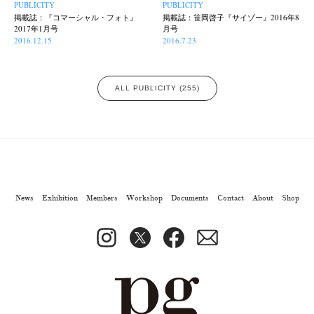
PUBLICITY
PUBLICITY
掲載誌：『コマーシャル・フォト』
掲載誌：笹岡啓子『サイゾー』2016年8
2017年1月号
月号
2016.12.15
2016.7.23
ALL PUBLICITY (255)
News
Exhibition
Members
Workshop
Documents
Contact
About
Shop