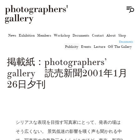
News
Exhibition
Members
Workshop
Documents
Contact
About
Shop
Documents
Publicity
Events
Lecture
Off The Gallery
掲載紙：photographers’
gallery 読売新聞2001年1月
26日夕刊
シリアスな表現を目指す写真家にとって、発表の場は
そう広くない。 景気低迷の影響を嘆く声も聞かれる中