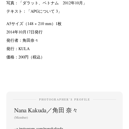
写真：「ダラット、ベトナム 2012年10月」
テキスト：「APGについて 3」
A5サイズ（148 × 210 mm）1枚
2014年10月17日発行
発行者：角田奈々
News
Exhibition
Members
Workshop
Documents
Contact
About
Shop
発行：KULA
価格：200円（税込）
Terms & Privacy Policy
Bookstores
Newsletter
Akifumi Tanaka
Fumikiyo Nagamachi
Kazumichi Hashimoto
(7)
(27)
(6)
Kazuyuki Kawaguchi
Keiko Sasaoka
Keizo Kitajima
Kota Kishi
(42)
(267)
(220)
(101)
PHOTOGRAPHER’S PROFILE
Mariko Takahashi
Masako Matsui
Masashi Otomo
Nana Kakuda
(23)
(23)
(47)
(61)
Nana Kakuda／角田 奈々
Naoki Ohji
Naonori Oshima
Nick Haymes
Park
(66)
(38)
(5)
(7)
(Member)
photographers' gallery File
photographers’ gallery press
(16)
(14)
instagram.com/nanakakuda