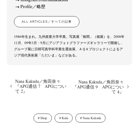
Postwar and Shōwa-Era
Presence
Publication
Remembrance
(8)
(2)
(42)
(43)
Profile／略歴
Renchan
Review
Rintaro Kameoka
Shoreline
Special Exhibitions
(21)
(23)
(32)
(56)
(60)
Takuro Yoneda
Tomonori Ryu
Untitled Records
Workshop
(44)
(15)
(41)
(5)
ALL ARTICLES／すべての記事
Yu Shinoda
Yuki Kasama
(7)
(9)
1986年生まれ。九州産業大学卒業。写真展「狭間」（個展）を、2008年
11月、09年3月・9月にアジアフォトグラファーズギャラリーで開催し、
グループ展に日韓写真学科卒業生選抜展、ＡＱＡプロジェクトによるア
ジア現代美術展「ただいま」などがある。
Nana Kakuda／角田奈々
Nana Kakuda／角田奈々
『APG通信 7 APGについ
『APG通信 9 APGについ
て 2』
て 4』
Shop
Kula
Nana Kakuda