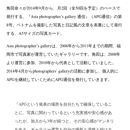
角田奈々が2014年9月から、月2回（全50回を予定）のペースで
発行する、『Asia photographer’s gallery 通信』（APG通信）の第
8号。ベトナムを撮影した写真と日記風の文章を表裏にして発行
する、A5サイズの写真カード。
Asia photographer’s galleryは、2006年から2011年までの期間、福
岡市で写真家が運営していたギャラリーです。角田は、2008年
より運営に参加、2010年から代表として活動していました。
2014年4月からphotographers’ galleryの活動に参加し、個人的に
APGを継続していくためにAPG通信を発行していきます。
『APGという発表の場所を自分たちで確保しているこ
とに、写真に関わっているという充実感や安心感があ
ったが、加入から3年が経つと、その安心感がマンネリ
を生み、ギャラリー運営も自分の撮影も漠然と続ける