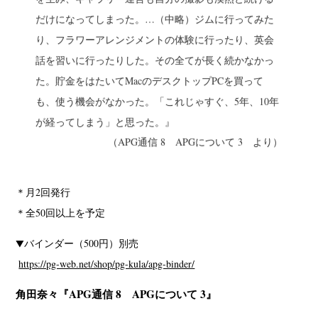
だけになってしまった。…（中略）ジムに行ってみた
り、フラワーアレンジメントの体験に行ったり、英会
話を習いに行ったりした。その全てが長く続かなかっ
た。貯金をはたいてMacのデスクトップPCを買って
も、使う機会がなかった。「これじゃすぐ、5年、10年
が経ってしまう」と思った。』
（APG通信 8 APGについて 3 より）
＊月2回発行
＊全50回以上を予定
▼バインダー（500円）別売
https://pg-web.net/shop/pg-kula/apg-binder/
角田奈々『APG通信 8 APGについて 3』