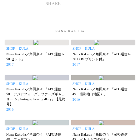
SHARE
NANA KAKUDA
SHOP – KULA
SHOP – KULA
Nana Kakuda／角田奈々 「APG通信1-
Nana Kakuda／角田奈々 「APG通信1-
50 セット」
50 BOX プリント付」
2017
2017
SHOP – KULA
SHOP – KULA
Nana Kakuda／角田奈々 『APG通信
Nana Kakuda／角田奈々 『APG通信
50 アジアフォトグラファーズギャラ
49 撮影地（地図）』
リー ＆ photographers’ gallery』【最終
2016
号】
2016
SHOP – KULA
SHOP – KULA
Nana Kakuda／角田奈々 『APG通信
Nana Kakuda／角田奈々 『APG通信
48 ファザコン』
47 ベトナムでの生活』