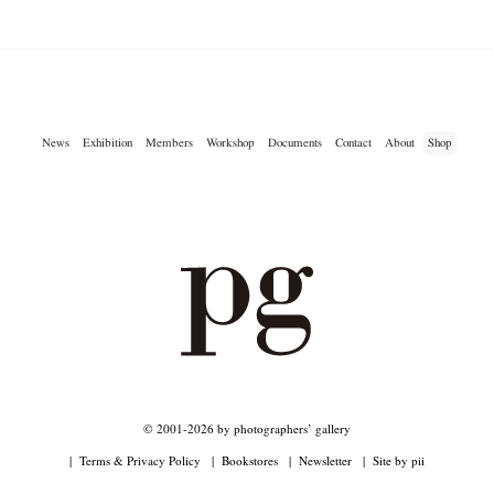
News
Exhibition
Members
Workshop
Documents
Contact
About
Shop
© 2001-2026 by photographers’ gallery
Terms & Privacy Policy
Bookstores
Newsletter
Site by pii