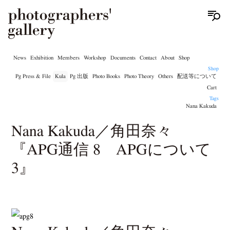
News
Exhibition
Members
Workshop
Documents
Contact
About
Shop
Shop
Pg Press & File
Kula
Pg 出版
Photo Books
Photo Theory
Others
配送等について
Cart
Tags
Nana Kakuda
Nana Kakuda／角田奈々
『APG通信 8 APGについて
3』