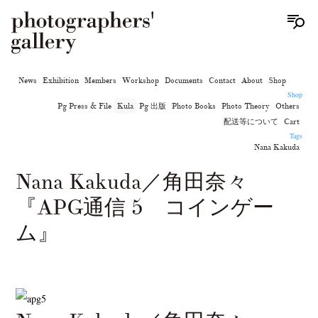
News
Exhibition
Members
Workshop
Documents
Contact
About
Shop
Shop
Pg Press & File
Kula
Pg 出版
Photo Books
Photo Theory
Others
配送等について
Cart
Tags
Nana Kakuda
Nana Kakuda／角田奈々
『APG通信 5 コインゲー
ム』