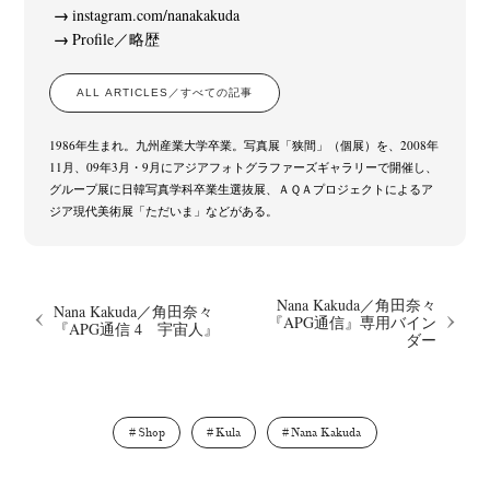
Postwar and Shōwa-Era
Presence
Publication
Remembrance
(8)
(2)
(42)
(43)
instagram.com/nanakakuda
Profile／略歴
Renchan
Review
Rintaro Kameoka
Shoreline
(21)
(23)
(32)
(56)
Special Exhibitions
Takuro Yoneda
Tomonori Ryu
(60)
(44)
(15)
ALL ARTICLES／すべての記事
Untitled Records
Workshop
Yu Shinoda
Yuki Kasama
(41)
(5)
(7)
(9)
1986年生まれ。九州産業大学卒業。写真展「狭間」（個展）を、2008年
11月、09年3月・9月にアジアフォトグラファーズギャラリーで開催し、
グループ展に日韓写真学科卒業生選抜展、ＡＱＡプロジェクトによるア
ジア現代美術展「ただいま」などがある。
Nana Kakuda／角田奈々
Nana Kakuda／角田奈々
『APG通信』専用バイン
『APG通信 4 宇宙人』
ダー
Shop
Kula
Nana Kakuda