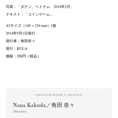
写真：「ダナン、ベトナム 2014年2月」
テキスト：「コインゲーム」
A5サイズ（148 × 210 mm）1枚
2014年9月1日発行
発行者：角田奈々
News
Exhibition
Members
Workshop
Documents
Contact
About
Shop
発行：KULA
Terms & Privacy Policy
Bookstores
Newsletter
価格：200円（税込）
Akifumi Tanaka
Fumikiyo Nagamachi
Kazumichi Hashimoto
(7)
(27)
(6)
Kazuyuki Kawaguchi
Keiko Sasaoka
Keizo Kitajima
(42)
(267)
(220)
PHOTOGRAPHER’S PROFILE
Kota Kishi
Mariko Takahashi
Masako Matsui
Masashi Otomo
(101)
(23)
(23)
(47)
Nana Kakuda／角田 奈々
Nana Kakuda
Naoki Ohji
Naonori Oshima
Nick Haymes
(61)
(66)
(38)
(5)
(Member)
Park
photographers' gallery File
photographers’ gallery press
(7)
(16)
(14)