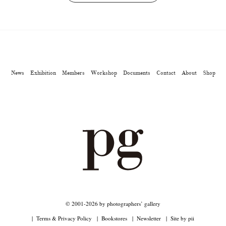
News
Exhibition
Members
Workshop
Documents
Contact
About
Shop
© 2001-2026 by photographers’ gallery
Terms & Privacy Policy
Bookstores
Newsletter
Site by pii