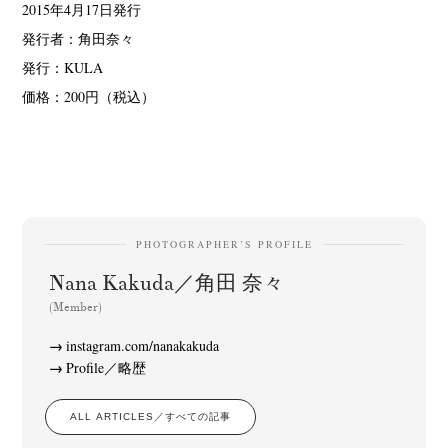
2015年4月17日発行
発行者：角田奈々
発行：KULA
価格：200円（税込）
News
Exhibition
Members
Workshop
Documents
Contact
About
Shop
Terms & Privacy Policy
Bookstores
Newsletter
PHOTOGRAPHER’S PROFILE
Akifumi Tanaka
Fumikiyo Nagamachi
Kazumichi Hashimoto
(7)
(27)
(6)
Nana Kakuda／角田 奈々
Kazuyuki Kawaguchi
Keiko Sasaoka
Keizo Kitajima
(42)
(267)
(220)
(Member)
Kota Kishi
Mariko Takahashi
Masako Matsui
Masashi Otomo
(101)
(23)
(23)
(47)
Nana Kakuda
Naoki Ohji
Naonori Oshima
Nick Haymes
instagram.com/nanakakuda
(61)
(66)
(38)
(5)
Profile／略歴
Park
photographers' gallery File
photographers’ gallery press
(7)
(16)
(14)
Postwar and Shōwa-Era
Presence
Publication
Remembrance
(8)
(2)
(42)
(43)
ALL ARTICLES／すべての記事
Renchan
Review
Rintaro Kameoka
Shoreline
(21)
(23)
(32)
(56)