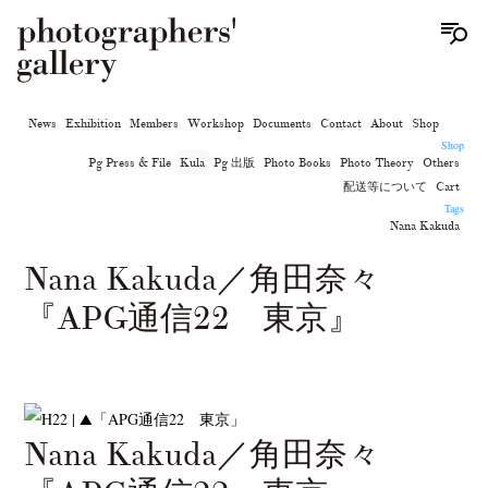
News
Exhibition
Members
Workshop
Documents
Contact
About
Shop
Shop
Pg Press & File
Kula
Pg 出版
Photo Books
Photo Theory
Others
配送等について
Cart
Tags
Nana Kakuda
Nana Kakuda／角田奈々
『APG通信22 東京』
Nana Kakuda／角田奈々