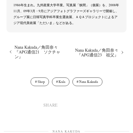
Special Exhibitions
Takuro Yoneda
Tomonori Ryu
(60)
(44)
(15)
1986年生まれ。九州産業大学卒業。写真展「狭間」（個展）を、2008年
Untitled Records
Workshop
Yu Shinoda
Yuki Kasama
(41)
(5)
(7)
(9)
11月、09年3月・9月にアジアフォトグラファーズギャラリーで開催し、
グループ展に日韓写真学科卒業生選抜展、ＡＱＡプロジェクトによるア
ジア現代美術展「ただいま」などがある。
Nana Kakuda／角田奈々
Nana Kakuda／角田奈々
『APG通信21 ソクチャ
『APG通信23 祖父』
ン』
Shop
Kula
Nana Kakuda
SHARE
NANA KAKUDA