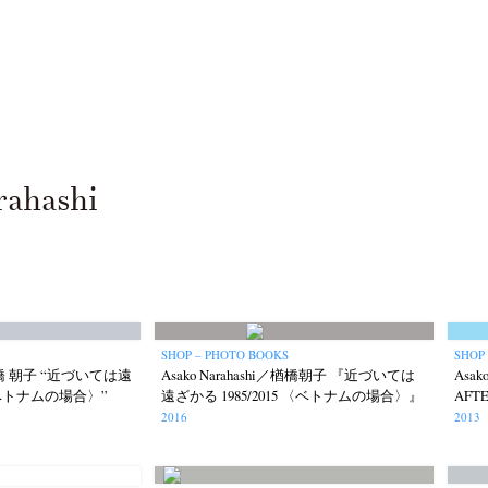
rahashi
SHOP – PHOTO BOOKS
SHOP
i／楢橋 朝子 “近づいては遠
Asako Narahashi／楢橋朝子 『近づいては
Asak
 〈ベトナムの場合〉”
遠ざかる 1985/2015 〈ベトナムの場合〉』
AFT
2016
2013