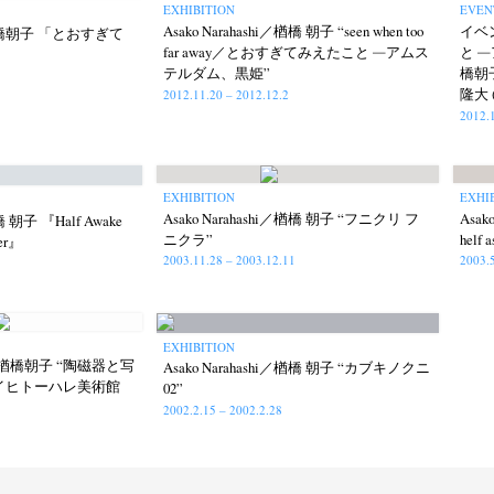
EXHIBITION
EVEN
Asako Narahashi／楢橋 朝子 “seen when too
イベ
hi／楢橋朝子 「とおすぎて
far away／とおすぎてみえたこと ─アムス
と 
テルダム、黒姫”
橋朝
隆大 
2012.11.20 – 2012.12.2
2012.
EXHIBITION
EXHI
Asako Narahashi／楢橋 朝子 “フニクリ フ
Asak
橋 朝子 『Half Awake
ニクラ”
helf a
ter』
2003.11.28 – 2003.12.11
2003.5
EXHIBITION
楢橋朝子 “陶磁器と写
Asako Narahashi／楢橋 朝子 “カブキノクニ
ダイヒトーハレ美術館
02”
ews
Exhibition
Members
Workshop
Documents
Contact
About
Sh
2002.2.15 – 2002.2.28
Terms & Privacy Policy
Bookstores
Newsletter