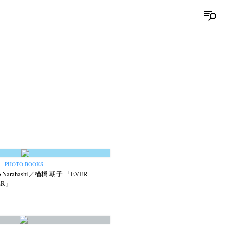
 – PHOTO BOOKS
o Narahashi／楢橋 朝子 「EVER
ER」