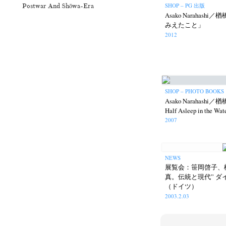
SHOP – PG 出版
Postwar And Shōwa-Era
Asako Narahas
みえたこと」
2012
SHOP – PHOTO BOOKS
Asako Narahashi／楢
Half Asleep in the Wa
2007
NEWS
展覧会：笹岡啓子、
真。伝統と現代” 
N
（ドイツ）
2003.2.03