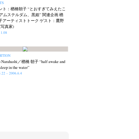
TS
ント：楢橋朝子 “とおすぎてみえたこ
─アムステルダム、黒姫” 関連企画 楢
子アーティストトーク ゲスト：鷹野
(写真家)
11.08
BITION
o Narahashi／楢橋 朝子 “half awake and
sleep in the water”
.22 – 2006.6.4
op