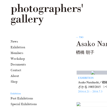
— TAG
Asako Na
News
Exhibition
楢橋 朝子
Members
Workshop
Documents
Contact
About
EXHIBITION
Shop
Asako Narahash
ざかる 1985/2015
2016.6.21 – 2016.7.3
Exhibition
Past Exhibitions
Special Exhibitions