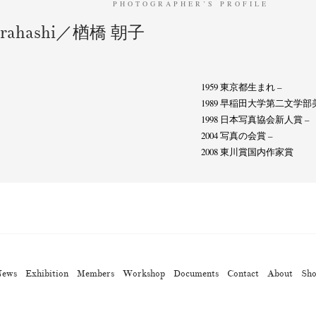
PHOTOGRAPHER’S PROFILE
Narahashi／楢橋 朝子
Kazumichi Hashimoto
Kazuyuki Kawaguchi
Keiko Sasaoka
(27)
(6)
(42)
ui
Masashi Otomo
Nana Kakuda
Naoki Ohji
Naonori 
(23)
(47)
(61)
(66)
1959 東京都生まれ –
gallery press
Postwar and Shōwa-Era
Presence
Publication
(14)
(8)
(2)
1989 早稲田大学第二文学部
ibitions
Takuro Yoneda
Tomonori Ryu
Untitled Records
1998 日本写真協会新人賞 –
(60)
(44)
(15)
(
2004 写真の会賞 –
2008 東川賞国内作家賞
News
Exhibition
Members
Workshop
Documents
Contact
About
Sh