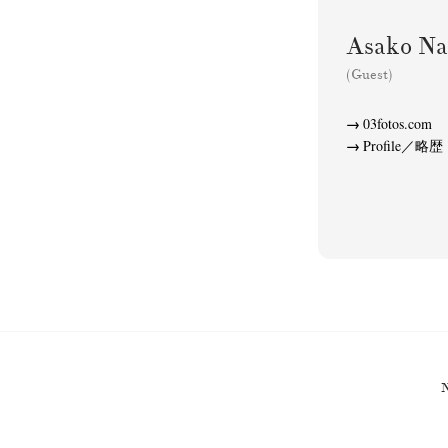
Asako 
(Guest)
Akifumi Tanaka
Fumikiyo Nagamachi
(7)
Mariko Takahashi
Masako Mats
(23)
03fotos.com
photographers' gallery File
photographers’ 
(16)
Profile／略歴
Rintaro Kameoka
Shoreline
Special Exh
(32)
(56)