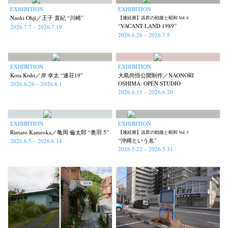
EXHIBITION
EXHIBITION
Naoki Ohji／王子 直紀 “川崎”
【連続展】浜昇の戦後と昭和 Vol. 4
“VACANT LAND 1989”
2026.7.7 – 2026.7.19
2026.6.26 – 2026.7.5
EXHIBITION
EXHIBITION
Kota Kishi／岸 幸太 “連荘19”
大島尚悟公開制作／NAONORI
OSHIMA: OPEN STUDIO
2026.6.26 – 2026.8.1
2026.6.15 – 2026.6.20
EXHIBITION
EXHIBITION
Rintaro Kameoka／亀岡 倫太郎 “奥羽 5”
【連続展】浜昇の戦後と昭和 Vol. 3
“沖縄という名”
2026.6.5 – 2026.6.14
2026.5.22 – 2026.5.31