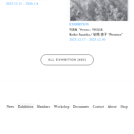
2025.12.31 – 2026.1.8
EXHIBITION
写真集『Presence』刊行記念
Keiko Sasaoka／笹岡 啓子 “Presence”
2025.12.17 – 2025.12.30
ALL EXHIBITION (482)
News
Exhibition
Members
Workshop
Documents
Contact
About
Shop