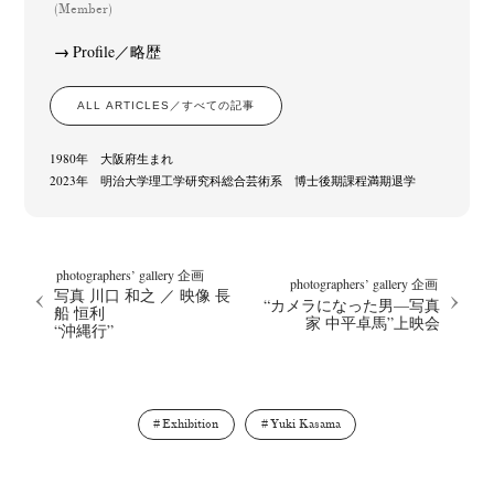
(Member)
Profile／略歴
ALL ARTICLES／すべての記事
1980年 大阪府生まれ
2023年 明治大学理工学研究科総合芸術系 博士後期課程満期退学
photographers’ gallery 企画
photographers’ gallery 企画
写真 川口 和之 ／ 映像 長
“カメラになった男—写真
船 恒利
家 中平卓馬”上映会
“沖縄行”
Exhibition
Yuki Kasama