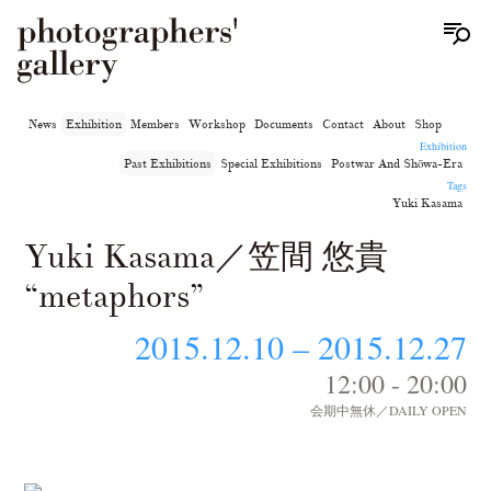
News
Exhibition
Members
Workshop
Documents
Contact
About
Shop
Exhibition
Past Exhibitions
Special Exhibitions
Postwar And Shōwa-Era
Tags
Yuki Kasama
Yuki Kasama／笠間 悠貴
“metaphors”
2015.12.10 – 2015.12.27
12:00 - 20:00
会期中無休／DAILY OPEN