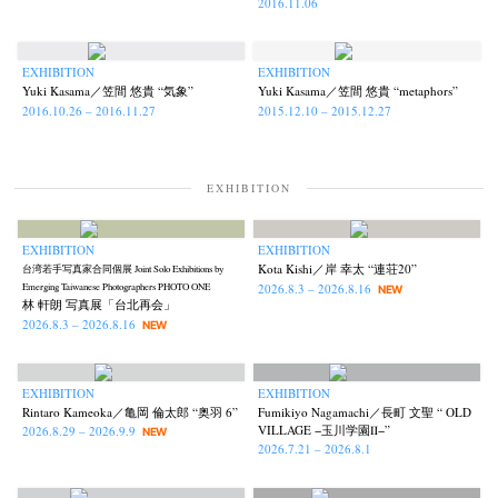
2016.11.06
News
Exhibition
Members
Workshop
Documents
Contact
About
Shop
EXHIBITION
EXHIBITION
Yuki Kasama／笠間 悠貴 “気象”
Yuki Kasama／笠間 悠貴 “metaphors”
Terms & Privacy Policy
Bookstores
Newsletter
2016.10.26 – 2016.11.27
2015.12.10 – 2015.12.27
EXHIBITION
Akifumi Tanaka
Fumikiyo Nagamachi
Kazumichi Hashimoto
(7)
(27)
(6)
EXHIBITION
EXHIBITION
Kazuyuki Kawaguchi
Keiko Sasaoka
Keizo Kitajima
(42)
(267)
(220)
Kota Kishi／岸 幸太 “連荘20”
台湾若手写真家合同個展 Joint Solo Exhibitions by
Kota Kishi
Mariko Takahashi
Masako Matsui
Masashi Otomo
(101)
(23)
(23)
(47)
2026.8.3 – 2026.8.16
Emerging Taiwanese Photographers PHOTO ONE
NEW
林 軒朗 写真展「台北再会」
Nana Kakuda
Naoki Ohji
Naonori Oshima
Nick Haymes
(61)
(66)
(38)
(5)
2026.8.3 – 2026.8.16
NEW
Park
photographers' gallery File
photographers’ gallery press
(7)
(16)
(14)
Postwar and Shōwa-Era
Presence
Publication
Remembrance
(8)
(2)
(42)
(43)
EXHIBITION
EXHIBITION
Renchan
Review
Rintaro Kameoka
Shoreline
(21)
(23)
(32)
(56)
Rintaro Kameoka／亀岡 倫太郎 “奥羽 6”
Fumikiyo Nagamachi／長町 文聖 “ OLD
VILLAGE −玉川学園Ⅱ−”
2026.8.29 – 2026.9.9
NEW
Special Exhibitions
Takuro Yoneda
Tomonori Ryu
(60)
(44)
(15)
2026.7.21 – 2026.8.1
Untitled Records
Workshop
Yu Shinoda
Yuki Kasama
(41)
(5)
(7)
(9)