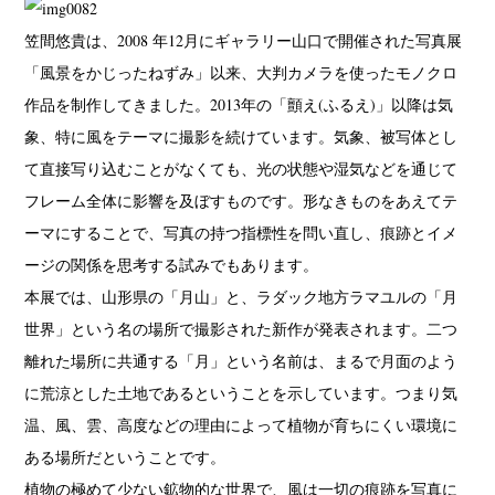
笠間悠貴は、2008 年12月にギャラリー山口で開催された写真展
「風景をかじったねずみ」以来、大判カメラを使ったモノクロ
作品を制作してきました。2013年の「顫え(ふるえ)」以降は気
象、特に風をテーマに撮影を続けています。気象、被写体とし
て直接写り込むことがなくても、光の状態や湿気などを通じて
フレーム全体に影響を及ぼすものです。形なきものをあえてテ
ーマにすることで、写真の持つ指標性を問い直し、痕跡とイメ
ージの関係を思考する試みでもあります。
本展では、山形県の「月山」と、ラダック地方ラマユルの「月
世界」という名の場所で撮影された新作が発表されます。二つ
離れた場所に共通する「月」という名前は、まるで月面のよう
に荒涼とした土地であるということを示しています。つまり気
温、風、雲、高度などの理由によって植物が育ちにくい環境に
ある場所だということです。
植物の極めて少ない鉱物的な世界で、風は一切の痕跡を写真に