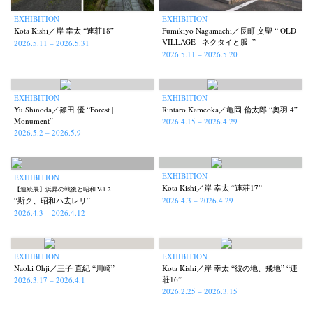
EXHIBITION
EXHIBITION
Kota Kishi／岸 幸太 “連荘18”
Fumikiyo Nagamachi／長町 文聖 “ OLD
VILLAGE −ネクタイと服−”
2026.5.11 – 2026.5.31
2026.5.11 – 2026.5.20
EXHIBITION
EXHIBITION
Yu Shinoda／篠田 優 “Forest |
Rintaro Kameoka／亀岡 倫太郎 “奥羽 4”
Monument”
2026.4.15 – 2026.4.29
2026.5.2 – 2026.5.9
EXHIBITION
EXHIBITION
Kota Kishi／岸 幸太 “連荘17”
【連続展】浜昇の戦後と昭和 Vol. 2
2026.4.3 – 2026.4.29
“斯ク、昭和ハ去レリ”
2026.4.3 – 2026.4.12
EXHIBITION
EXHIBITION
Naoki Ohji／王子 直紀 “川崎”
Kota Kishi／岸 幸太 “彼の地、飛地” “連
荘16”
2026.3.17 – 2026.4.1
2026.2.25 – 2026.3.15