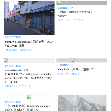
EXHIBITION
【連続展】浜昇の戦後と昭和 Vol. 1
“津軽野”
2026.1.26 – 2026.2.8
EXHIBITION
Fumikiyo Nagamachi／長町 文聖 “ OLD
VILLAGE −家族−”
2026.2.12 – 2026.2.22
EXHIBITION
EXHIBITION
Kota Kishi／岸 幸太 “連荘 16”
photographers’ gallery企画
2026.1.9 – 2026.2.8
宮森敬子展 “No matter what, I am still a
part of it. (それでも、私は世界の一部と
してある) ”
2026.1.9 – 2026.1.18
EXHIBITION
【年末年始休廊】Temporary closing :
12月31日 (水) 〜1月8日 (木)