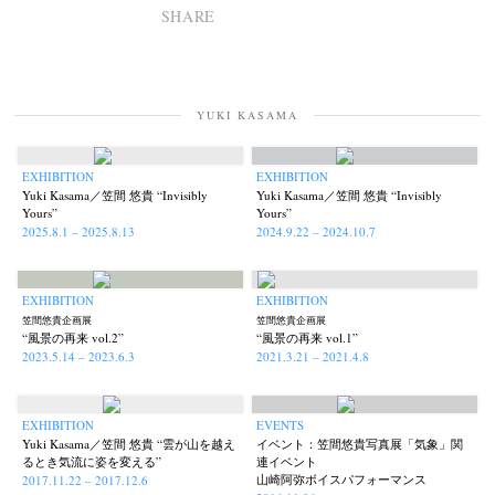
SHARE
YUKI KASAMA
EXHIBITION
EXHIBITION
Yuki Kasama／笠間 悠貴 “Invisibly
Yuki Kasama／笠間 悠貴 “Invisibly
Yours”
Yours”
2025.8.1 – 2025.8.13
2024.9.22 – 2024.10.7
EXHIBITION
EXHIBITION
笠間悠貴企画展
笠間悠貴企画展
“風景の再来 vol.2”
“風景の再来 vol.1”
2023.5.14 – 2023.6.3
2021.3.21 – 2021.4.8
EXHIBITION
EVENTS
Yuki Kasama／笠間 悠貴 “雲が山を越え
イベント：笠間悠貴写真展「気象」関
るとき気流に姿を変える”
連イベント
山崎阿弥ボイスパフォーマンス
2017.11.22 – 2017.12.6