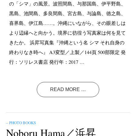
の「シマ」の風景。波照間島、与那国島、伊平野島、
黒島、池間島、多良間島、宮古島、与論島、徳之島、
喜界島、伊江島……。沖縄にいながら、その眼差しは
より辺縁へと向かう。境界に彷徨う写真家は何を見て
きたか。 浜昇写真集『沖縄という名 シマ それ自身の
終わりなき時へ』 A3変型／上製／144頁 500部限定 発
行：ソリレス書店 発行年：2017 …
READ MORE …
– PHOTO BOOKS
Noboru Hama／浜昇