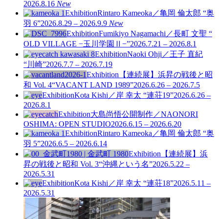
2026.8.16
New
Exhibition
Rintaro Kameoka／亀岡 倫太郎 “奥
羽 6”
2026.8.29 – 2026.9.9
New
Exhibition
Fumikiyo Nagamachi／長町 文聖 “
OLD VILLAGE −玉川学園Ⅱ−”
2026.7.21 – 2026.8.1
Exhibition
Naoki Ohji／王子 直紀
“川崎”
2026.7.7 – 2026.7.19
Exhibition
【連続展】浜昇の戦後と昭
和 Vol. 4
“VACANT LAND 1989”
2026.6.26 – 2026.7.5
Exhibition
Kota Kishi／岸 幸太 “連荘19”
2026.6.26 –
2026.8.1
Exhibition
大島尚悟公開制作／NAONORI
OSHIMA: OPEN STUDIO
2026.6.15 – 2026.6.20
Exhibition
Rintaro Kameoka／亀岡 倫太郎 “奥
羽 5”
2026.6.5 – 2026.6.14
Exhibition
【連続展】浜
昇の戦後と昭和 Vol. 3
“沖縄という名”
2026.5.22 –
2026.5.31
Exhibition
Kota Kishi／岸 幸太 “連荘18”
2026.5.11 –
2026.5.31