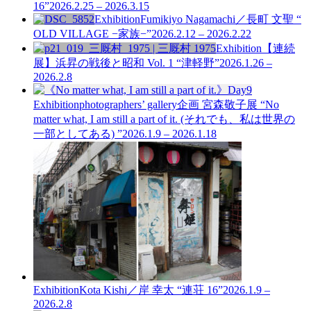
16”
2026.2.25 – 2026.3.15
Exhibition
Fumikiyo Nagamachi／長町 文聖 “
OLD VILLAGE −家族−”
2026.2.12 – 2026.2.22
Exhibition
【連続
展】浜昇の戦後と昭和 Vol. 1
“津軽野”
2026.1.26 –
2026.2.8
Exhibition
photographers’ gallery企画
宮森敬子展 “No
matter what, I am still a part of it. (それでも、私は世界の
一部としてある) ”
2026.1.9 – 2026.1.18
Exhibition
Kota Kishi／岸 幸太 “連荘 16”
2026.1.9 –
2026.2.8