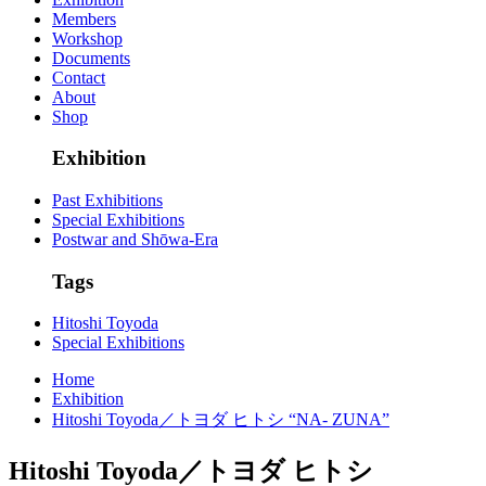
Members
Workshop
Documents
Contact
About
Shop
Exhibition
Past Exhibitions
Special Exhibitions
Postwar and Shōwa-Era
Tags
Hitoshi Toyoda
Special Exhibitions
Home
Exhibition
Hitoshi Toyoda／トヨダ ヒトシ “NA- ZUNA”
Hitoshi Toyoda／トヨダ ヒトシ