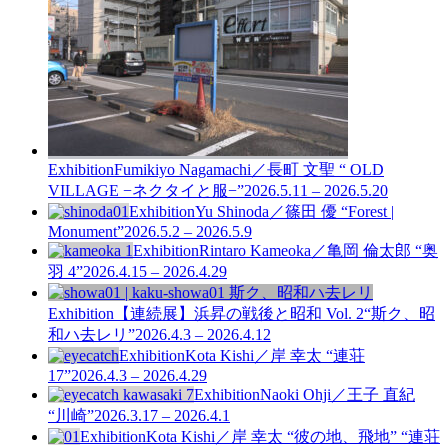
Exhibition
Fumikiyo Nagamachi／長町 文聖 “ OLD
VILLAGE −ネクタイと服−”
2026.5.11 – 2026.5.20
Exhibition
Yu Shinoda／篠田 優 “Forest |
Monument”
2026.5.2 – 2026.5.9
Exhibition
Rintaro Kameoka／亀岡 倫太郎 “奥
羽 4”
2026.4.15 – 2026.4.29
Exhibition
【連続展】浜昇の戦後と昭和 Vol. 2
“斯ク、昭
和ハ去レリ”
2026.4.3 – 2026.4.12
Exhibition
Kota Kishi／岸 幸太 “連荘
17”
2026.4.3 – 2026.4.29
Exhibition
Naoki Ohji／王子 直紀
“川崎”
2026.3.17 – 2026.4.1
Exhibition
Kota Kishi／岸 幸太 “彼の地、飛地” “連荘