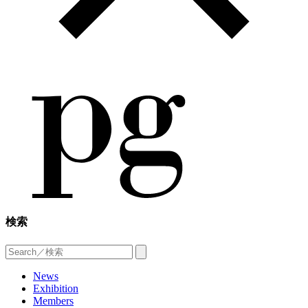
検索
News
Exhibition
Members