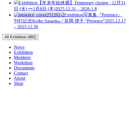
Exhibition
【年末年始休廊】Temporary closing : 12月31
日 (水) 〜1月8日 (木)
2025.12.31 – 2026.1.8
Exhibition
写真集『Presence』
刊行記念
Keiko Sasaoka／笹岡 啓子 “Presence”
2025.12.17
– 2025.12.30
All Exhibition (482)
News
Exhibition
Members
Workshop
Documents
Contact
About
Shop