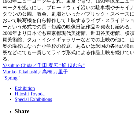
1963年ニューヨーク生まれ。東京で育つ。1993年以来ニュー
ヨークを拠点にし、ブロードウェイ沿いの駐車場やチャイナ
タウンの公園、教会、劇場といったパブリック・スペースに
おいて映写機を自ら操作して上映するライヴ・スライドショ
ーという形式での長・短編の映像日記作品を発表し始める。
2000年より日本でも東京都現代美術館、世田谷美術館、横須
賀美術館、タカ・イシイギャラリーなどでの上映の他に、山
奥の廃校になった小学校の校庭、あるいは米国の各地の映画
祭などにても一貫してライヴ形式による作品上映を続けてい
る。
Yasuhiro Chida／千田 泰広 “焔-ほむら”
Mariko Takahashi／高橋 万里子
“Spring”
Exhibition
Hitoshi Toyoda
Special Exhibitions
Share