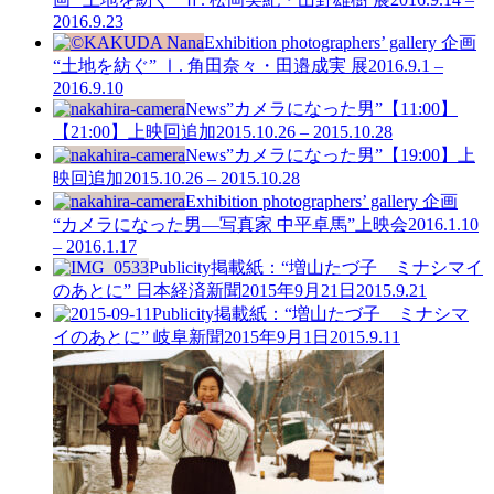
2016.9.23
Exhibition
photographers’ gallery 企画
“土地を紡ぐ” Ⅰ. 角田奈々・田邉成実 展
2016.9.1 –
2016.9.10
News
”カメラになった男”【11:00】
【21:00】上映回追加
2015.10.26 – 2015.10.28
News
”カメラになった男”【19:00】上
映回追加
2015.10.26 – 2015.10.28
Exhibition
photographers’ gallery 企画
“カメラになった男—写真家 中平卓馬”上映会
2016.1.10
– 2016.1.17
Publicity
掲載紙：“増山たづ子 ミナシマイ
のあとに” 日本経済新聞2015年9月21日
2015.9.21
Publicity
掲載紙：“増山たづ子 ミナシマ
イのあとに” 岐阜新聞2015年9月1日
2015.9.11