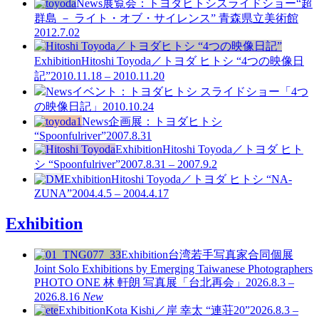
News
展覧会：トヨダヒトシスライドショー“超
群島 － ライト・オブ・サイレンス” 青森県立美術館
2012.7.02
Exhibition
Hitoshi Toyoda／トヨダ ヒトシ “4つの映像日
記”
2010.11.18 – 2010.11.20
News
イベント：トヨダヒトシ スライドショー「4つ
の映像日記」
2010.10.24
News
企画展：トヨダヒトシ
“Spoonfulriver”
2007.8.31
Exhibition
Hitoshi Toyoda／トヨダ ヒト
シ “Spoonfulriver”
2007.8.31 – 2007.9.2
Exhibition
Hitoshi Toyoda／トヨダ ヒトシ “NA-
ZUNA”
2004.4.5 – 2004.4.17
Exhibition
Exhibition
台湾若手写真家合同個展
Joint Solo Exhibitions by Emerging Taiwanese Photographers
PHOTO ONE
林 軒朗 写真展「台北再会」
2026.8.3 –
2026.8.16
New
Exhibition
Kota Kishi／岸 幸太 “連荘20”
2026.8.3 –