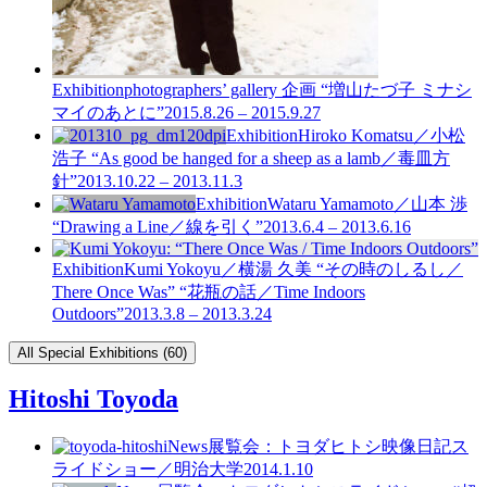
Exhibition
photographers’ gallery 企画 “増山たづ子 ミナシ
マイのあとに”
2015.8.26 – 2015.9.27
Exhibition
Hiroko Komatsu／小松
浩子 “As good be hanged for a sheep as a lamb／毒皿方
針”
2013.10.22 – 2013.11.3
Exhibition
Wataru Yamamoto／山本 渉
“Drawing a Line／線を引く”
2013.6.4 – 2013.6.16
Exhibition
Kumi Yokoyu／横湯 久美 “その時のしるし／
There Once Was” “花瓶の話／Time Indoors
Outdoors”
2013.3.8 – 2013.3.24
All Special Exhibitions (60)
Hitoshi Toyoda
News
展覧会：トヨダヒトシ映像日記ス
ライドショー／明治大学
2014.1.10