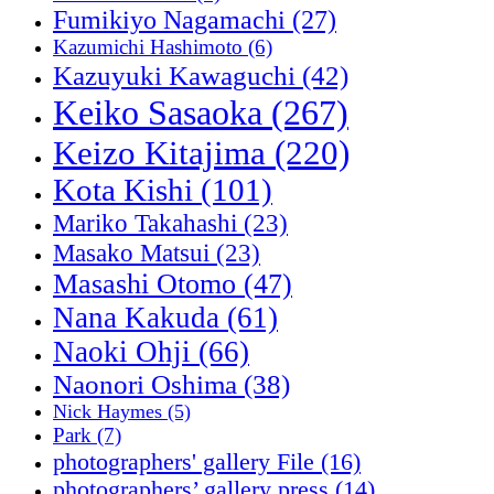
Fumikiyo Nagamachi
(27)
Kazumichi Hashimoto
(6)
Kazuyuki Kawaguchi
(42)
Keiko Sasaoka
(267)
Keizo Kitajima
(220)
Kota Kishi
(101)
Mariko Takahashi
(23)
Masako Matsui
(23)
Masashi Otomo
(47)
Nana Kakuda
(61)
Naoki Ohji
(66)
Naonori Oshima
(38)
Nick Haymes
(5)
Park
(7)
photographers' gallery File
(16)
photographers’ gallery press
(14)