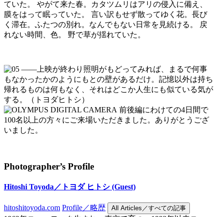
ていた。 やがて来た春。カタツムリはアリの侵入に備え、
膜をはって眠っていた。 言い訳もせず散ってゆく花。長び
く滞在。ふたつの別れ。なんでもない日常を見続ける。 戻
れない時間、色。 野で草が揺れていた。
――上映が終わり照明がもどってみれば、まるで何事
もなかったかのようにもとの壁があるだけ。記憶以外は持ち
帰れるものは何もなく、それはどこか人生にも似ている気が
する。（トヨダヒトシ）
前後編にわけての4日間で
100名以上の方々にご来場いただきました。ありがとうござ
いました。
Photographer’s Profile
Hitoshi Toyoda／トヨダ ヒトシ
(Guest)
hitoshitoyoda.com
Profile／略歴
All Articles／すべての記事