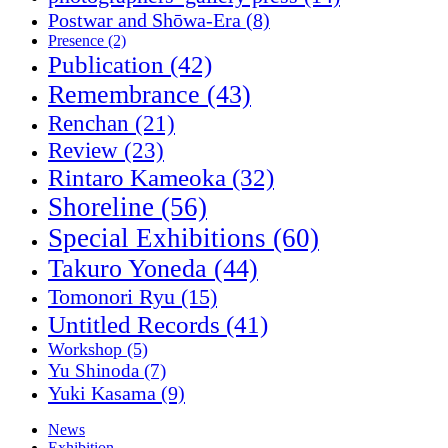
Postwar and Shōwa-Era
(8)
Presence
(2)
Publication
(42)
Remembrance
(43)
Renchan
(21)
Review
(23)
Rintaro Kameoka
(32)
Shoreline
(56)
Special Exhibitions
(60)
Takuro Yoneda
(44)
Tomonori Ryu
(15)
Untitled Records
(41)
Workshop
(5)
Yu Shinoda
(7)
Yuki Kasama
(9)
News
Exhibition