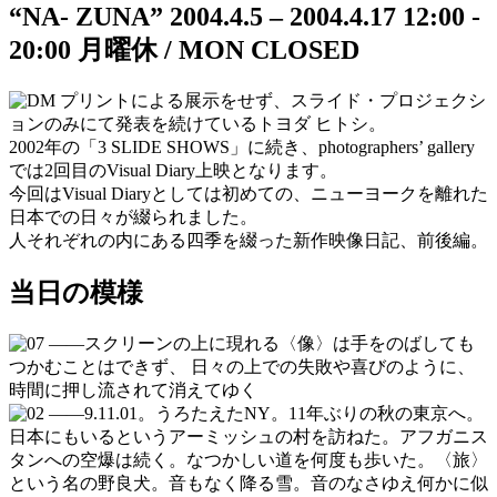
“NA- ZUNA”
2004.4.5 – 2004.4.17
12:00 -
20:00
月曜休 / MON CLOSED
プリントによる展示をせず、スライド・プロジェクシ
ョンのみにて発表を続けているトヨダ ヒトシ。
2002年の「3 SLIDE SHOWS」に続き、photographers’ gallery
では2回目のVisual Diary上映となります。
今回はVisual Diaryとしては初めての、ニューヨークを離れた
日本での日々が綴られました。
人それぞれの内にある四季を綴った新作映像日記、前後編。
当日の模様
――スクリーンの上に現れる〈像〉は手をのばしても
つかむことはできず、 日々の上での失敗や喜びのように、
時間に押し流されて消えてゆく
――9.11.01。うろたえたNY。11年ぶりの秋の東京へ。
日本にもいるというアーミッシュの村を訪ねた。アフガニス
タンへの空爆は続く。なつかしい道を何度も歩いた。〈旅〉
という名の野良犬。音もなく降る雪。音のなさゆえ何かに似