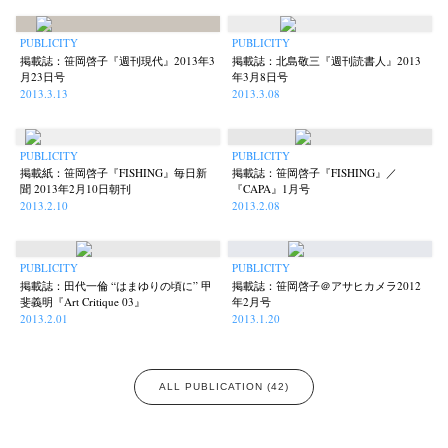
PUBLICITY
PUBLICITY
掲載誌：笹岡啓子『週刊現代』2013年3
掲載誌：北島敬三『週刊読書人』2013
月23日号
年3月8日号
2013.3.13
2013.3.08
PUBLICITY
PUBLICITY
掲載紙：笹岡啓子『FISHING』毎日新
掲載誌：笹岡啓子『FISHING』／
聞 2013年2月10日朝刊
『CAPA』1月号
2013.2.10
2013.2.08
PUBLICITY
PUBLICITY
掲載誌：田代一倫 “はまゆりの頃に” 甲
掲載誌：笹岡啓子＠アサヒカメラ2012
斐義明『Art Critique 03』
年2月号
2013.2.01
2013.1.20
ALL PUBLICATION (42)