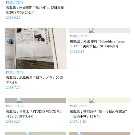
PUBLICITY
掲載紙：米田拓朗 “石の国” 山梨日日新
聞2019年6月20日刊
2019.6.26
PUBLICITY
掲載誌：赤城 修司 “Fukushima Traces,
2017” 『美術手帖』2018年6月号
2018.5.13
PUBLICITY
掲載誌：北島敬三『日本カメラ』2018
年7月号
2018.7.24
PUBLICITY
PUBLICITY
掲載誌：岸幸太『STUDIO VOICE Vol.
掲載紙：笹岡啓子 “新・今日の作家展”
412』2018年3月号
『美術手帖』12月号
2018.3.29
2017.11.20