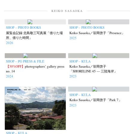
KEIKO SASAOKA
SHOP – PHOTO BOOKS
SHOP – PHOTO BOOKS
展覧会記録 北島敬三写真展「借りた場
Keiko Sasaoka／笹岡啓子「Presence」
所、借りた時間」
2025
2026
SHOP – PG PRESS & FILE
SHOP – KULA
【30%OFF】
photographers’ gallery press
Keiko Sasaoka／笹岡啓子
no. 14
「SHORELINE 45 — 三陸海岸」
2024
2023
SHOP – KULA
Keiko Sasaoka／笹岡啓子「Park 7」
2023
SHOP – KULA