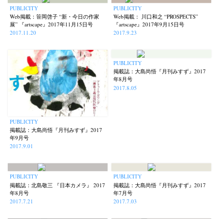
PUBLICITY
PUBLICITY
Web掲載：笹岡啓子 “新・今日の作家
Web掲載： 川口和之 “PROSPECTS”
展” 『artscape』2017年11月15日号
『artscape』2017年9月15日号
2017.11.20
2017.9.23
PUBLICITY
掲載誌：大島尚悟『月刊みすず』2017
年8月号
2017.8.05
PUBLICITY
掲載誌：大島尚悟『月刊みすず』2017
年9月号
2017.9.01
PUBLICITY
PUBLICITY
掲載誌：北島敬三 『日本カメラ』 2017
掲載誌：大島尚悟『月刊みすず』2017
年8月号
年7月号
2017.7.21
2017.7.03