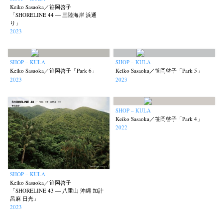
Keiko Sasaoka／笹岡啓子
「SHORELINE 44 — 三陸海岸 浜通
り」
2023
News
Exhibition
Members
Workshop
Documents
Contact
About
Shop
Terms & Privacy Policy
Bookstores
Newsletter
SHOP – KULA
SHOP – KULA
Keiko Sasaoka／笹岡啓子「Park 6」
Keiko Sasaoka／笹岡啓子「Park 5」
2023
2023
SHOP – KULA
Akifumi Tanaka
Fumikiyo Nagamachi
Kazumichi Hashimoto
(7)
(27)
(6)
Keiko Sasaoka／笹岡啓子「Park 4」
2022
Kazuyuki Kawaguchi
Keiko Sasaoka
Keizo Kitajima
(42)
(267)
(220)
Kota Kishi
Mariko Takahashi
Masako Matsui
Masashi Otomo
(101)
(23)
(23)
(47)
Nana Kakuda
Naoki Ohji
Naonori Oshima
Nick Haymes
(61)
(66)
(38)
(5)
Park
photographers' gallery File
photographers’ gallery press
(7)
(16)
(14)
SHOP – KULA
Keiko Sasaoka／笹岡啓子
Postwar and Shōwa-Era
Presence
Publication
Remembrance
(8)
(2)
(42)
(43)
「SHORELINE 43 — 八重山 沖縄 加計
Renchan
Review
Rintaro Kameoka
Shoreline
(21)
(23)
(32)
(56)
呂麻 日光」
2023
Special Exhibitions
Takuro Yoneda
Tomonori Ryu
(60)
(44)
(15)