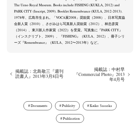
The Ueno Royal Museum. Books include FISHING (KUKLA, 2012) and
PARK CITY (Inscript, 2009). Booklet Remembrance (KULA, 2012-2013).
1978年、広島市生まれ。「VOCA展2008」奨励賞（2008）、日本写真協
会新人賞（2010）、さがみはら写真新人奨励賞（2012）、林忠彦賞
（2014）、東川新人作家賞（2022）を受賞。写真集に『PARK CITY』
（インスクリプト、2009）、『FISHING』（KULA、2012）、冊子シリ
ーズ『Remembrance』（KULA、2012〜2013年）など。
掲載誌：中村早
掲載誌：北島敬三『週刊
『Commercial Photo』2013
読書人』2013年3月8日号
年4月号
Documents
Publicity
Keiko Sasaoka
Publication