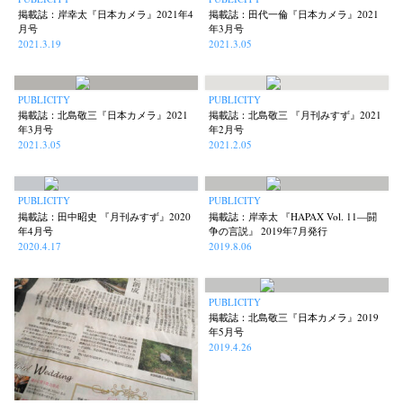
掲載誌：岸幸太『日本カメラ』2021年4
掲載誌：田代一倫『日本カメラ』2021
月号
年3月号
2021.3.19
2021.3.05
PUBLICITY
PUBLICITY
掲載誌：北島敬三『日本カメラ』2021
掲載誌：北島敬三 『月刊みすず』2021
年3月号
年2月号
2021.3.05
2021.2.05
PUBLICITY
PUBLICITY
掲載誌：田中昭史 『月刊みすず』2020
掲載誌：岸幸太 『HAPAX Vol. 11—闘
年4月号
争の言説』 2019年7月発行
2020.4.17
2019.8.06
PUBLICITY
掲載誌：北島敬三『日本カメラ』2019
年5月号
2019.4.26