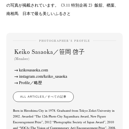
の写真が掲載されています。《3.11 特別企画 2》飯舘、楢葉、
南相馬 日本で最も美しいふるさと
PHOTOGRAPHER’S PROFILE
Keiko Sasaoka／笹岡 啓子
(Member)
keikosasaoka.com
instagram.com/keiko_sasaoka
Profile／略歴
ALL ARTICLES／すべての記事
Born in Hiroshima City in 1978. Graduated from Tokyo Zokei University in
2002. Awarded “The 12th Photo City Sagamihara Award, New Figure
Encouragement Prize”, 2012 “Photographic Society of Japan Award”, 2010
and “VOCA (The Vision of Contemporary Art) Encouragement Prize”, 2008,