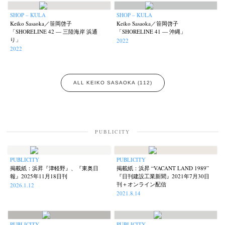
Untitled Records
Workshop
Yu Shinoda
Yuki Kasama
(41)
(5)
(7)
(9)
SHOP – KULA
SHOP – KULA
Keiko Sasaoka／笹岡啓子
Keiko Sasaoka／笹岡啓子
「SHORELINE 42 — 三陸海岸 浜通
「SHORELINE 41 — 沖縄」
り」
2022
2022
ALL KEIKO SASAOKA (112)
PUBLICITY
PUBLICITY
PUBLICITY
掲載紙：浜昇『津軽野』、『東奥日
掲載紙：浜昇 “VACANT LAND 1989”
報』2025年11月18日刊
『日刊建設工業新聞』2021年7月30日
刊＋オンライン配信
2026.1.12
2021.8.14
PUBLICITY
PUBLICITY