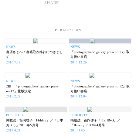
SHARE
PUBLICATION
NEWS
NEWS
書店さまへ：書籍取次移行につきまし
『photographers’ gallery press no.13』取
て
り扱い書店
2016.7.18
2015.12.26
NEWS
NEWS
2刷：『photographers’ gallery press
『photographers’ gallery press no.12』取
no.12』重版決定
り扱い書店
2015.2.28
2014.12.04
PUBLICITY
PUBLICITY
掲載誌：笹岡啓子『Fishing』／『日本
掲載誌：笹岡啓子『FISHING』／
カメラ』2013年5月号
『Basser』2013年4月号
2013.4.21
2013.4.05