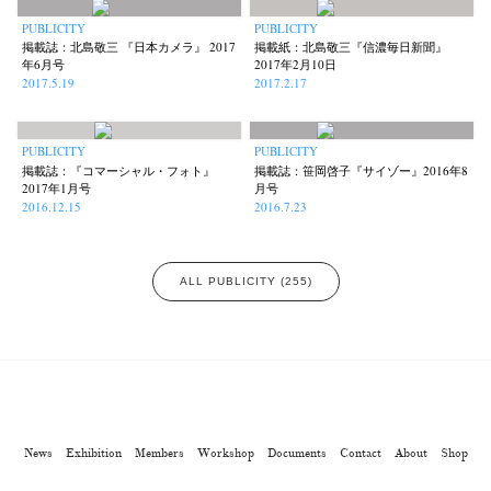
PUBLICITY
PUBLICITY
掲載誌：北島敬三 『日本カメラ』 2017
掲載紙：北島敬三『信濃毎日新聞』
年6月号
2017年2月10日
2017.5.19
2017.2.17
PUBLICITY
PUBLICITY
掲載誌：『コマーシャル・フォト』
掲載誌：笹岡啓子『サイゾー』2016年8
2017年1月号
月号
2016.12.15
2016.7.23
ALL PUBLICITY (255)
News
Exhibition
Members
Workshop
Documents
Contact
About
Shop